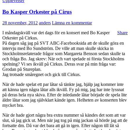
Upplevelser
Bo Kasper Orkester på Cirus
28 november, 2012
anders
Lämna en kommentar
I måndagskväll var det dags för en konsert med Bo Kasper
Share
Orkester på Cirkus.
På dagen såg jag på SVT ABC-Facebooksida att de skulle göra en
intervju med Bo Sundström. De ville att man skulle skicka in
Stockholmsrelaterade frågor som Margareta Benson sedan skulle ta
och fråga Bo. Jag skrev: När och vart spelade ni första Stockholms
spelning? Vi ses ikväll på Cirkus. Deras svar på min fråga var:
Grodan på Stureplan.
Jag trotsade småregnet och gick till Cirkus.
När de hade spelat ett par låtar så tänkte jag, hjälp jag kommer inte
att känna igen några låtar alls ikväll. Fy på mig, jag har inte lyssnat
på deras hela nya skiva. Efter de inledande låtar började de spela lite
äldre låtar som jag självklart kände igen. Helheten av konserten blev
mycket bra.
När de hade gjort några bra extra nummer så kändes det som att var
slut, så jag gick ut. Men när jag tog på mig jackan så hörde jag att de
fortsatte dm. Då var det bara att gå in igen. Efter någon till låt så