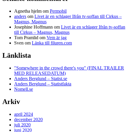
Agnetha hjelm
om
Permobil
anders
om
Livet är en schlager Ifrån tv-soffan till Cirkus –
Magnus, Magnus
Josephine Hoffmann
om
Livet är en schlager Ifrån tv-soffan
till Cirkus – Magnus, Magnus
Tom Pramlid
om
Vem är jag
Sven
om
Länka till filuren.com
Länklista
"Somewhere in the crowd there's you" (FINAL TRAILER
MED RELEASEDATUM)
Anders Berglund – Statist.se
Anders Berglund – Statistfakta
Nomell.se
Arkiv
april 2024
december 2020
juli 2020
juni 2020