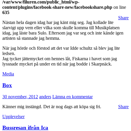
/var/www/filuren.com/public_html/wp-
content/plugins/facebook-share-new/facebookshare.php
on line
635
Share
Nästan hela dagen idag har jag känt mig seg. Jag kollade lite
slarvigt upp vem eller vilka som skulle komma till Musikplatsen
idag, jag läste bara Sulo. Eftersom jag var seg och inte kände igen
artisten så stannade jag hemma.
När jag hörde och förstod att det var Idde schultz så blev jag lite
ledsen.
Jag tycker jättemycket om hennes låt, Fiskarna i havet som jag
lyssnade mycket på under en tid när jag bodde i Skarpnäck.
Media
Box
30 november, 2012
anders
Lämna en kommentar
Känner mig instängd. Det är nog dags att köpa sig fri.
Share
Upplevelser
Bussresan ifrån Ica