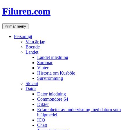
Hoppa
Filuren.com
till
innehåll
Sök
Primär meny
Personligt
Vem är jag
Boende
Landet
Landet inledning
Sommar
Vinter
Historia om Kusböle
Surströmming
Skicart
Dator
Dator inledning
Commondore 64
Dikter
Erfarenheter av undervisning med datorn som
hjälpmedel
ICQ
Chatt