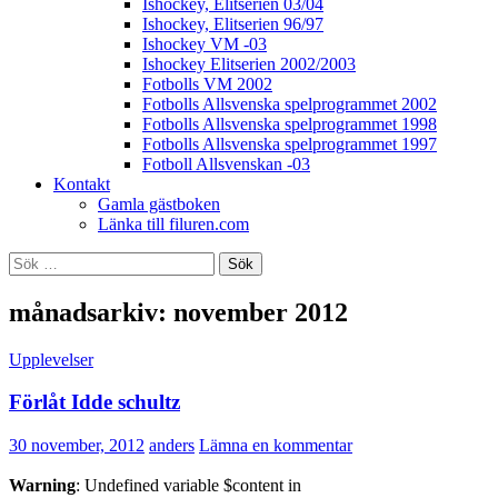
Ishockey, Elitserien 03/04
Ishockey, Elitserien 96/97
Ishockey VM -03
Ishockey Elitserien 2002/2003
Fotbolls VM 2002
Fotbolls Allsvenska spelprogrammet 2002
Fotbolls Allsvenska spelprogrammet 1998
Fotbolls Allsvenska spelprogrammet 1997
Fotboll Allsvenskan -03
Kontakt
Gamla gästboken
Länka till filuren.com
Sök
efter:
månadsarkiv: november 2012
Upplevelser
Förlåt Idde schultz
30 november, 2012
anders
Lämna en kommentar
Warning
: Undefined variable $content in