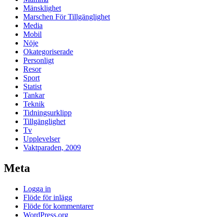
Mänsklighet
Marschen För Tillgänglighet
Media
Mobil
Nöje
Okategoriserade
Personligt
Resor
Sport
Statist
Tankar
Teknik
Tidningsurklipp
Tillgänglighet
Tv
Upplevelser
Vaktparaden, 2009
Meta
Logga in
Flöde för inlägg
Flöde för kommentarer
WordPress.org