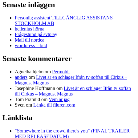
Senaste inläggen
Personlig assistent TILLGÄNGLIG ASSISTANS
STOCKHOLM AB
hellenius hörna
Frågestund på svtplay
Mail till nordea
wordpress – bild
Senaste kommentarer
Agnetha hjelm
om
Permobil
anders
om
Livet är en schlager Ifrån tv-soffan till Cirkus –
Magnus, Magnus
Josephine Hoffmann
om
Livet är en schlager Ifrån tv-soffan
till Cirkus – Magnus, Magnus
Tom Pramlid
om
Vem är jag
Sven
om
Länka till filuren.com
Länklista
"Somewhere in the crowd there's you" (FINAL TRAILER
MED RELEASEDATUM)