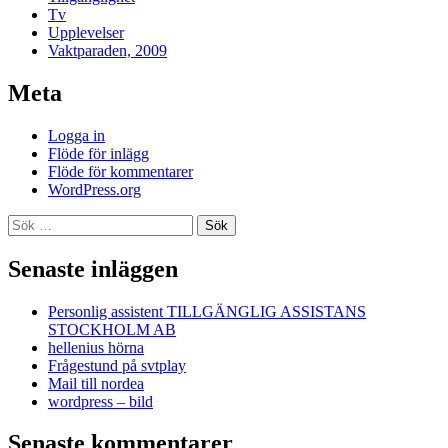
Tv
Upplevelser
Vaktparaden, 2009
Meta
Logga in
Flöde för inlägg
Flöde för kommentarer
WordPress.org
Sök
efter:
Senaste inläggen
Personlig assistent TILLGÄNGLIG ASSISTANS
STOCKHOLM AB
hellenius hörna
Frågestund på svtplay
Mail till nordea
wordpress – bild
Senaste kommentarer