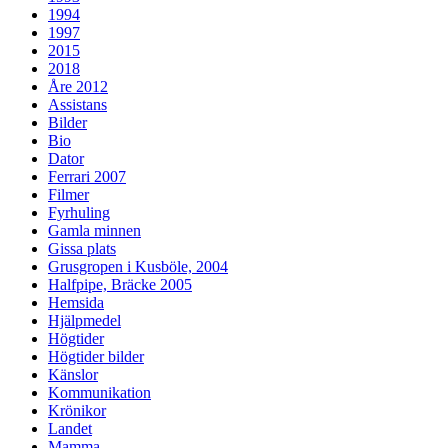
1994
1997
2015
2018
Åre 2012
Assistans
Bilder
Bio
Dator
Ferrari 2007
Filmer
Fyrhuling
Gamla minnen
Gissa plats
Grusgropen i Kusböle, 2004
Halfpipe, Bräcke 2005
Hemsida
Hjälpmedel
Högtider
Högtider bilder
Känslor
Kommunikation
Krönikor
Landet
Mamma