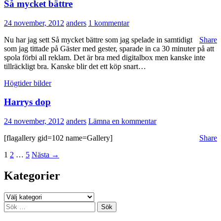
Så mycket bättre
24 november, 2012
anders
1 kommentar
Nu har jag sett Så mycket bättre som jag spelade in samtidigt
Share
som jag tittade på Gäster med gester, sparade in ca 30 minuter på att
spola förbi all reklam. Det är bra med digitalbox men kanske inte
tillräckligt bra. Kanske blir det ett köp snart…
Högtider bilder
Harrys dop
24 november, 2012
anders
Lämna en kommentar
[flagallery gid=102 name=Gallery]
Share
Inläggsnavigering
1
2
…
5
Nästa →
Kategorier
Kategorier
Sök
efter: