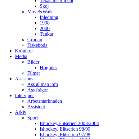
Texas Instrument
Skoj
Move&Walk
Inledning
1998
2000
Tankar
Grodan
Fiskeboda
Krönikor
Media
Bilder
Högtider
Filmer
Assistans
Ass allmän info
Ass frågor
Intervjuer
Arbetsmarknaden
Assistent
Arkiv
Sport
Ishockey,Elitserien 2003/2004
Ishockey, Elitserien 98/99
Ishockey, Elitserien 97/98