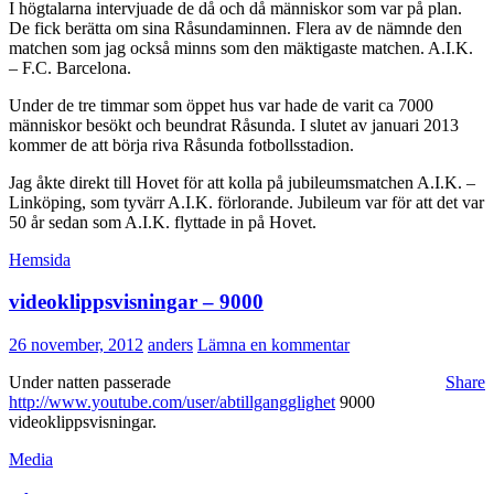
I högtalarna intervjuade de då och då människor som var på plan.
De fick berätta om sina Råsundaminnen. Flera av de nämnde den
matchen som jag också minns som den mäktigaste matchen. A.I.K.
– F.C. Barcelona.
Under de tre timmar som öppet hus var hade de varit ca 7000
människor besökt och beundrat Råsunda. I slutet av januari 2013
kommer de att börja riva Råsunda fotbollsstadion.
Jag åkte direkt till Hovet för att kolla på jubileumsmatchen A.I.K. –
Linköping, som tyvärr A.I.K. förlorande. Jubileum var för att det var
50 år sedan som A.I.K. flyttade in på Hovet.
Hemsida
videoklippsvisningar – 9000
26 november, 2012
anders
Lämna en kommentar
Under natten passerade
Share
http://www.youtube.com/user/abtillgangglighet
9000
videoklippsvisningar.
Media