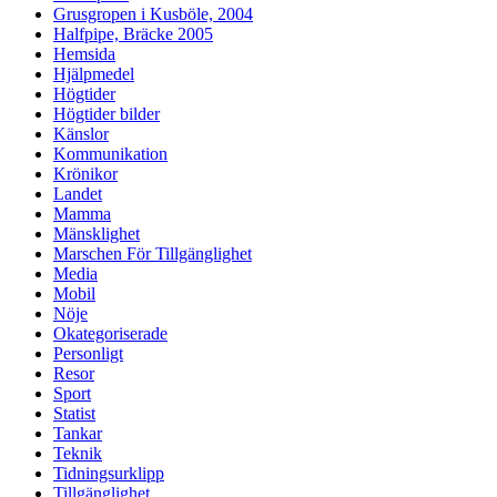
Grusgropen i Kusböle, 2004
Halfpipe, Bräcke 2005
Hemsida
Hjälpmedel
Högtider
Högtider bilder
Känslor
Kommunikation
Krönikor
Landet
Mamma
Mänsklighet
Marschen För Tillgänglighet
Media
Mobil
Nöje
Okategoriserade
Personligt
Resor
Sport
Statist
Tankar
Teknik
Tidningsurklipp
Tillgänglighet