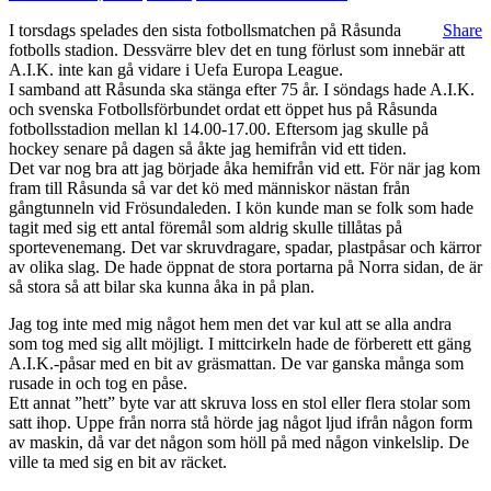
I torsdags spelades den sista fotbollsmatchen på Råsunda
Share
fotbolls stadion. Dessvärre blev det en tung förlust som innebär att
A.I.K. inte kan gå vidare i Uefa Europa League.
I samband att Råsunda ska stänga efter 75 år. I söndags hade A.I.K.
och svenska Fotbollsförbundet ordat ett öppet hus på Råsunda
fotbollsstadion mellan kl 14.00-17.00. Eftersom jag skulle på
hockey senare på dagen så åkte jag hemifrån vid ett tiden.
Det var nog bra att jag började åka hemifrån vid ett. För när jag kom
fram till Råsunda så var det kö med människor nästan från
gångtunneln vid Frösundaleden. I kön kunde man se folk som hade
tagit med sig ett antal föremål som aldrig skulle tillåtas på
sportevenemang. Det var skruvdragare, spadar, plastpåsar och kärror
av olika slag. De hade öppnat de stora portarna på Norra sidan, de är
så stora så att bilar ska kunna åka in på plan.
Jag tog inte med mig något hem men det var kul att se alla andra
som tog med sig allt möjligt. I mittcirkeln hade de förberett ett gäng
A.I.K.-påsar med en bit av gräsmattan. De var ganska många som
rusade in och tog en påse.
Ett annat ”hett” byte var att skruva loss en stol eller flera stolar som
satt ihop. Uppe från norra stå hörde jag något ljud ifrån någon form
av maskin, då var det någon som höll på med någon vinkelslip. De
ville ta med sig en bit av räcket.