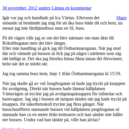
30 november, 2012
anders
Lämna en kommentar
Igår var jag och handlade på Ica Värtan. Eftersom det
Share
snöande så bestämde jag mig för att åka buss både dit och hem, nu
menar jag inte färdtjänstbuss utan en SL buss.
På dit vägen ville jag se om det blev närmare om man åkte till
Rökubbsgatan men det blev längre.
Efter min handling så gick jag till Östhammarsgatan. När jag stod
där och väntade på bussen så fick jag på något i närheten som såg
rätt häftigt ut. Det ska jag försöka hinna filma innan det försvinner,
helst när det är mörkt ute.
Jag tog samma buss hem, linje 1 ifrån Östhammarsgatan kl 15:59.
När jag skulle gå av vid Jungfrugatan så hade jag tryckt på knappen
för avstigning. Direkt när bussen hade lämnat hållplatsen
Värtavägen så tryckte jag på avstigningsknappen för rullstolar och
barnvagnar. Jag såg i bussen att lampan tändes när jag hade tryckt på
knappen, för säkerhetsskull tryckte jag flera gånger. När
busschauffören stannande bussen vid hållplatsen jungfrugatan så
stannade han ca en meter ifrån trottoaren och han sänkte inte häller
ner bussen. Undra vad han tänkte på, ville han jävlas?