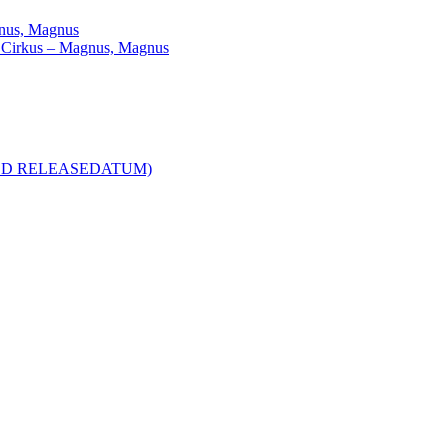
agnus, Magnus
ill Cirkus – Magnus, Magnus
R MED RELEASEDATUM)