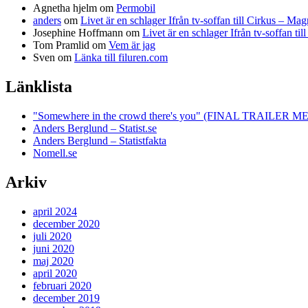
Agnetha hjelm
om
Permobil
anders
om
Livet är en schlager Ifrån tv-soffan till Cirkus – M
Josephine Hoffmann
om
Livet är en schlager Ifrån tv-soffan t
Tom Pramlid
om
Vem är jag
Sven
om
Länka till filuren.com
Länklista
"Somewhere in the crowd there's you" (FINAL TRAILE
Anders Berglund – Statist.se
Anders Berglund – Statistfakta
Nomell.se
Arkiv
april 2024
december 2020
juli 2020
juni 2020
maj 2020
april 2020
februari 2020
december 2019