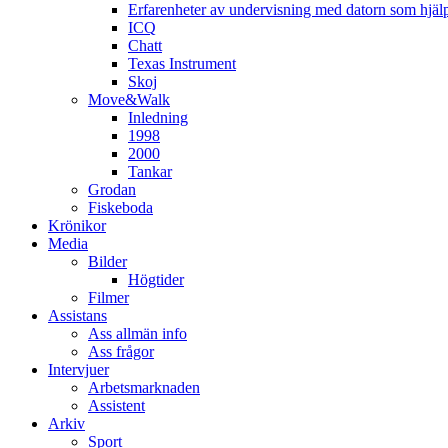
Erfarenheter av undervisning med datorn som hjä
ICQ
Chatt
Texas Instrument
Skoj
Move&Walk
Inledning
1998
2000
Tankar
Grodan
Fiskeboda
Krönikor
Media
Bilder
Högtider
Filmer
Assistans
Ass allmän info
Ass frågor
Intervjuer
Arbetsmarknaden
Assistent
Arkiv
Sport