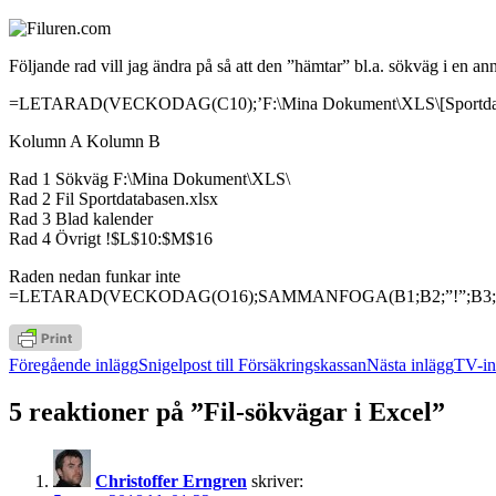
Följande rad vill jag ändra på så att den ”hämtar” bl.a. sökväg i en ann
=LETARAD(VECKODAG(C10);’F:\Mina Dokument\XLS\[Sportdatab
Kolumn A Kolumn B
Rad 1 Sökväg F:\Mina Dokument\XLS\
Rad 2 Fil Sportdatabasen.xlsx
Rad 3 Blad kalender
Rad 4 Övrigt !$L$10:$M$16
Raden nedan funkar inte
=LETARAD(VECKODAG(O16);SAMMANFOGA(B1;B2;”!”;B3;”’
Inläggsnavigering
Föregående inlägg
Snigelpost till Försäkringskassan
Nästa inlägg
TV-in
5 reaktioner på ”Fil-sökvägar i Excel”
Christoffer Erngren
skriver: