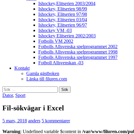
Ishockey,Elitserien 2003/2004
Ishockey, Elitserien 98/99
Ishockey, Elitserien 97/98
Ishockey, Elitserien 03/04
Ishockey, Elitserien 96/97
Ishockey VM -03
Ishockey Elitserien 2002/2003
Fotbolls VM 2002
Fotbolls Allsvenska spelprogrammet 2002
Fotbolls Allsvenska spelprogrammet 1998
Fotbolls Allsvenska spelprogrammet 1997
Fotboll Allsvenskan -03
Kontakt
Gamla gästboken
Länka till filuren.com
Sök
efter:
Dator
,
Sport
Fil-sökvägar i Excel
5 mars, 2018
anders
5 kommentarer
Warning
: Undefined variable $content in
/var/www/filuren.com/pu