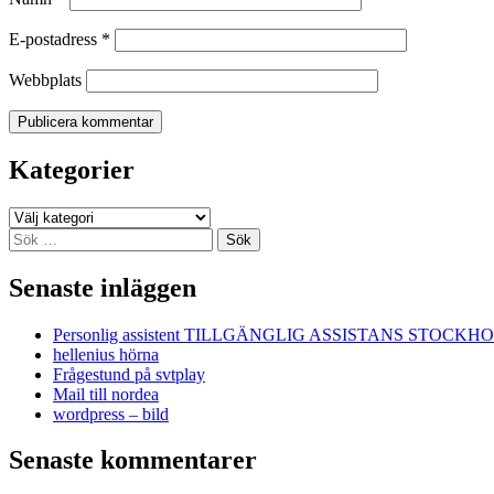
E-postadress
*
Webbplats
Kategorier
Kategorier
Sök
efter:
Senaste inläggen
Personlig assistent TILLGÄNGLIG ASSISTANS STOCKH
hellenius hörna
Frågestund på svtplay
Mail till nordea
wordpress – bild
Senaste kommentarer