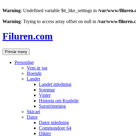
Warning
: Undefined variable $tt_like_settings in
/var/www/filuren.
Warning
: Trying to access array offset on null in
/var/www/filuren.
Hoppa
till
Filuren.com
innehåll
Sök
Primär meny
Personligt
Vem är jag
Boende
Landet
Landet inledning
Sommar
Vinter
Historia om Kusböle
Surströmming
Skicart
Dator
Dator inledning
Commondore 64
Dikter