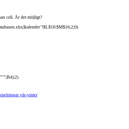
an cell. Är det möjligt?
asen.xlsx]kalender’!$L$10:$M$16;2;0)
”;B4);2)
spelningar vår-vinter