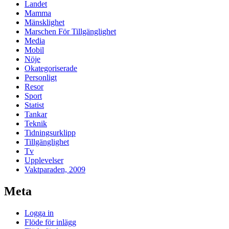
Landet
Mamma
Mänsklighet
Marschen För Tillgänglighet
Media
Mobil
Nöje
Okategoriserade
Personligt
Resor
Sport
Statist
Tankar
Teknik
Tidningsurklipp
Tillgänglighet
Tv
Upplevelser
Vaktparaden, 2009
Meta
Logga in
Flöde för inlägg