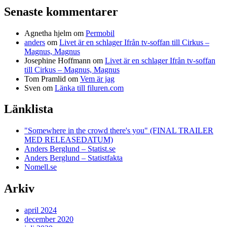
Senaste kommentarer
Agnetha hjelm
om
Permobil
anders
om
Livet är en schlager Ifrån tv-soffan till Cirkus –
Magnus, Magnus
Josephine Hoffmann
om
Livet är en schlager Ifrån tv-soffan
till Cirkus – Magnus, Magnus
Tom Pramlid
om
Vem är jag
Sven
om
Länka till filuren.com
Länklista
"Somewhere in the crowd there's you" (FINAL TRAILER
MED RELEASEDATUM)
Anders Berglund – Statist.se
Anders Berglund – Statistfakta
Nomell.se
Arkiv
april 2024
december 2020