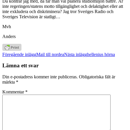
Då kontrar jag med, då får man väl planera studiomiljön bättre. Är
inte regeringen/statens motto tillgänglighet och delaktighet eller att
inte exkludera och diskriminera? Jag tror Sveriges Radio och
Sveriges Television är statligt…
Mvh
Anders
Inläggsnavigering
Föregående inlägg
Mail till nordea
Nästa inlägg
hellenius hörna
Lämna ett svar
Din e-postadress kommer inte publiceras.
Obligatoriska fält är
märkta
*
Kommentar
*