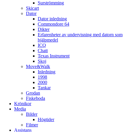
Surströmming
Skicart
Dator
Dator inledning
Commondore 64
Dikter
Erfarenheter av undervisning med datorn som
hjälpmedel
ICQ
Chatt
Texas Instrument
Skoj
Move&Walk
Inledning
1998
2000
Tankar
Grodan
Fiskeboda
Krönikor
Media
Bilder
Högtider
Filmer
Assistans