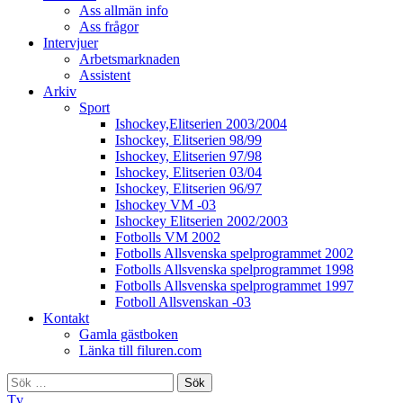
Ass allmän info
Ass frågor
Intervjuer
Arbetsmarknaden
Assistent
Arkiv
Sport
Ishockey,Elitserien 2003/2004
Ishockey, Elitserien 98/99
Ishockey, Elitserien 97/98
Ishockey, Elitserien 03/04
Ishockey, Elitserien 96/97
Ishockey VM -03
Ishockey Elitserien 2002/2003
Fotbolls VM 2002
Fotbolls Allsvenska spelprogrammet 2002
Fotbolls Allsvenska spelprogrammet 1998
Fotbolls Allsvenska spelprogrammet 1997
Fotboll Allsvenskan -03
Kontakt
Gamla gästboken
Länka till filuren.com
Sök
efter:
Tv