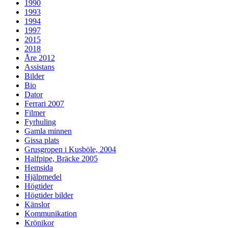
1990
1993
1994
1997
2015
2018
Åre 2012
Assistans
Bilder
Bio
Dator
Ferrari 2007
Filmer
Fyrhuling
Gamla minnen
Gissa plats
Grusgropen i Kusböle, 2004
Halfpipe, Bräcke 2005
Hemsida
Hjälpmedel
Högtider
Högtider bilder
Känslor
Kommunikation
Krönikor