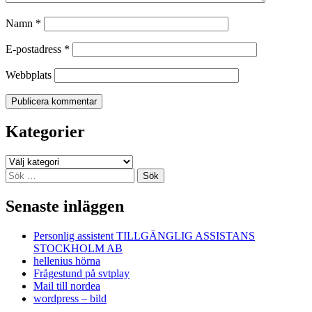
Namn
*
E-postadress
*
Webbplats
Kategorier
Kategorier
Sök
efter:
Senaste inläggen
Personlig assistent TILLGÄNGLIG ASSISTANS
STOCKHOLM AB
hellenius hörna
Frågestund på svtplay
Mail till nordea
wordpress – bild