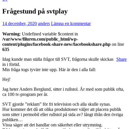
Frågestund på svtplay
14 december, 2020
anders
Lämna en kommentar
Warning
: Undefined variable $content in
/var/www/filuren.com/public_html/wp-
content/plugins/facebook-share-new/facebookshare.php
on line
635
Idag kunde man ställa frågor till SVT, frågorna skulle skickas
Share
in i förtid.
Min fråga togs tyvärr inte upp. Här är den i alla fall:
Hej!
Jag heter Anders Berglund, sitter i rullstol. Är med som publik ofta,
ca 100 tv-program per år.
SVT gjorde ”reklam” för fri television och alla skulle synas.
Hur kommer det då att olika produktioner väljer att placera publik
som sitter i permobil eller rullstol på sida av? långt ifrån den övriga
publiken…
Vissa säger att det handlar om säkerhet eller utrymning.