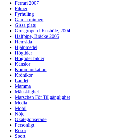
Ferrari 2007
Filmer
Fyrhuling
Gamla minnen
Gissa plats
Grusgropen i Kusböle, 2004
Halfpipe, Bräcke 2005
Hemsida
Hjälpmedel
Högtider
Högtider bilder
Känslor
Kommunikation
Krönikor
Landet
Mamma
Mänsklighet
Marschen För Tillgänglighet
Media
Mobil
Nöje
Okategoriserade
Personligt
Resor
Sport