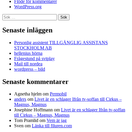
Flöde för kommentarer
WordPress.org
Sök
efter:
Senaste inläggen
Personlig assistent TILLGÄNGLIG ASSISTANS
STOCKHOLM AB
hellenius hörna
Frågestund på svtplay
Mail till nordea
wordpress – bild
Senaste kommentarer
Agnetha hjelm
om
Permobil
anders
om
Livet är en schlager Ifrån tv-soffan till Cirkus –
Magnus, Magnus
Josephine Hoffmann
om
Livet är en schlager Ifrån tv-soffan
till Cirkus – Magnus, Magnus
Tom Pramlid
om
Vem är jag
Sven
om
Länka till filuren.com