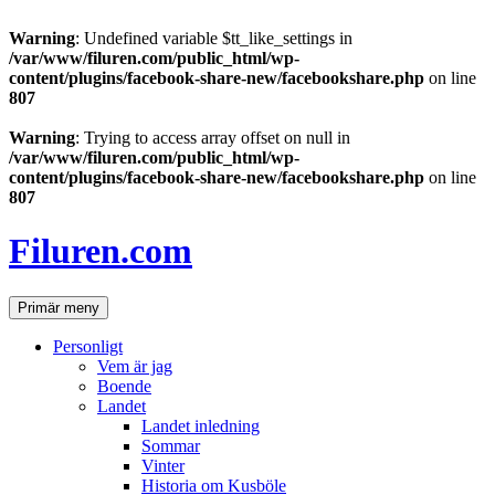
Warning
: Undefined variable $tt_like_settings in
/var/www/filuren.com/public_html/wp-
content/plugins/facebook-share-new/facebookshare.php
on line
807
Warning
: Trying to access array offset on null in
/var/www/filuren.com/public_html/wp-
content/plugins/facebook-share-new/facebookshare.php
on line
807
Hoppa
till
Filuren.com
innehåll
Sök
Primär meny
Personligt
Vem är jag
Boende
Landet
Landet inledning
Sommar
Vinter
Historia om Kusböle