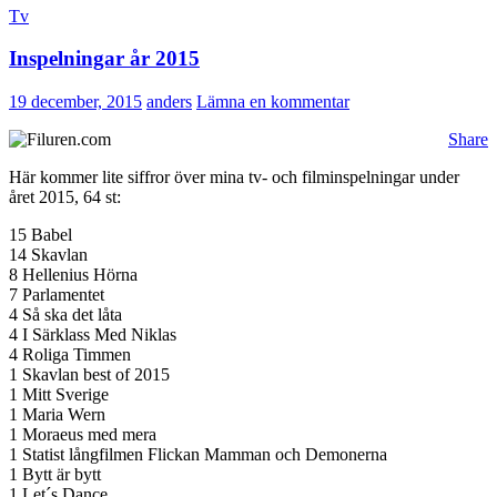
Tv
Inspelningar år 2015
19 december, 2015
anders
Lämna en kommentar
Share
Här kommer lite siffror över mina tv- och filminspelningar under
året 2015, 64 st:
15 Babel
14 Skavlan
8 Hellenius Hörna
7 Parlamentet
4 Så ska det låta
4 I Särklass Med Niklas
4 Roliga Timmen
1 Skavlan best of 2015
1 Mitt Sverige
1 Maria Wern
1 Moraeus med mera
1 Statist långfilmen Flickan Mamman och Demonerna
1 Bytt är bytt
1 Let´s Dance