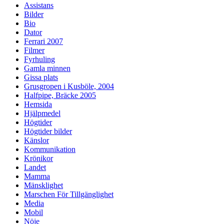
Assistans
Bilder
Bio
Dator
Ferrari 2007
Filmer
Fyrhuling
Gamla minnen
Gissa plats
Grusgropen i Kusböle, 2004
Halfpipe, Bräcke 2005
Hemsida
Hjälpmedel
Högtider
Högtider bilder
Känslor
Kommunikation
Krönikor
Landet
Mamma
Mänsklighet
Marschen För Tillgänglighet
Media
Mobil
Nöje