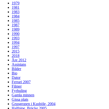
1979
1981
1983
1984
1985
1987
1989
1990
1993
1994
1997
2015
2018
Åre 2012
Assistans
Bilder
Bio
Dator
Ferrari 2007
Filmer
Fyrhuling
Gamla minnen
Gissa plats
Grusgropen i Kusböle, 2004
Halfpipe, Bräcke 2005