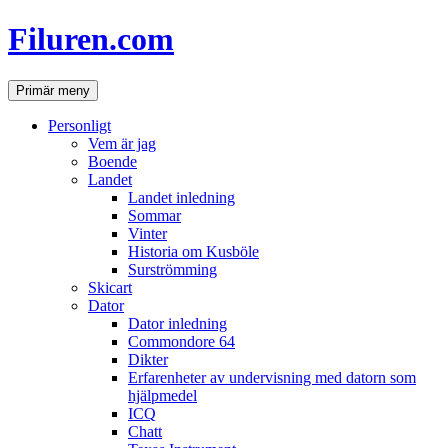
Hoppa
Filuren.com
till
innehåll
Sök
Primär meny
Personligt
Vem är jag
Boende
Landet
Landet inledning
Sommar
Vinter
Historia om Kusböle
Surströmming
Skicart
Dator
Dator inledning
Commondore 64
Dikter
Erfarenheter av undervisning med datorn som
hjälpmedel
ICQ
Chatt