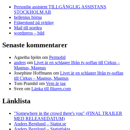
Personlig assistent TILLGÄNGLIG ASSISTANS
STOCKHOLM AB
hellenius hörna
Frågestund på svtplay
Mail till nordea
wordpress – bild
Senaste kommentarer
Agnetha hjelm
om
Permobil
anders
om
Livet är en schlager Ifrån tv-soffan till Cirkus –
Magnus, Magnus
Josephine Hoffmann
om
Livet är en schlager Ifrån tv-soffan
till Cirkus – Magnus, Magnus
Tom Pramlid
om
Vem är jag
Sven
om
Länka till filuren.com
Länklista
"Somewhere in the crowd there's you" (FINAL TRAILER
MED RELEASEDATUM)
Anders Berglund – Statist.se
Anders Berglund – Statistfakta