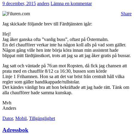
9 december, 2015
anders
Lämna en kommentar
Share
Jag skickade följande brev till Färdtjänsten igår:
Hej!
Jag åker ganska ofta ”vanlig buss”, oftast på Östermalm.
En del chaufförer verkar inte ha någon koll alls på vad som gäller.
Någon gång ville hen inte börja köra innan min assistent hade
blippat mitt färdtjänstkort, trots att jag sa att jag åker gratis på bussar.
Jag satt och väntade på 76:an mot Ropsten, då fick jag chansen att
prata med en chaufför 8/12 ca 16:30, bussen som körde
Linje 1 Frihamnen. Hon sa att det var brist från centralt håll vilka
regler som gäller handikappade/rullstolar.
Det kändes vänligt bra att hon bekräftade att jag hade rätt. Tänk om
alla chaufförer hade samma kunskap.
Mvh
Anders
Dator
,
Mobil
,
Tillgänglighet
Adressbok