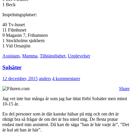
1 Beck
Inspelningsplatser:
40 Tv-huset
11 Filmhuset
9 Magasin 7, Frihamnen
1 Stockholms sjukhem
1 Vid Orsasjön
Assistans
,
Mamma
,
Tillgänglighet
,
Upplevelser
Solsäter
12 december, 2015
anders
4 kommentarer
Share
Jag vet inte hur många år som jag har tittat förbi Solsäter men minst
10-15 år.
En del personer som är där kanske hälsar på mig och om det är
riktigt bra så frågar de om det är bra mied mig. De flesta pratar
endast med min assistent. Då kan de säga ”han är här varje år”, ”Det
är kul att han är här”.