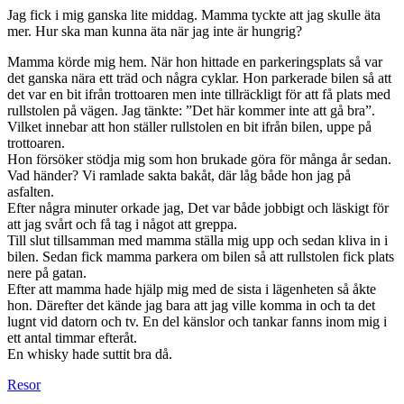
Jag fick i mig ganska lite middag. Mamma tyckte att jag skulle äta
mer. Hur ska man kunna äta när jag inte är hungrig?
Mamma körde mig hem. När hon hittade en parkeringsplats så var
det ganska nära ett träd och några cyklar. Hon parkerade bilen så att
det var en bit ifrån trottoaren men inte tillräckligt för att få plats med
rullstolen på vägen. Jag tänkte: ”Det här kommer inte att gå bra”.
Vilket innebar att hon ställer rullstolen en bit ifrån bilen, uppe på
trottoaren.
Hon försöker stödja mig som hon brukade göra för många år sedan.
Vad händer? Vi ramlade sakta bakåt, där låg både hon jag på
asfalten.
Efter några minuter orkade jag, Det var både jobbigt och läskigt för
att jag svårt och få tag i något att greppa.
Till slut tillsamman med mamma ställa mig upp och sedan kliva in i
bilen. Sedan fick mamma parkera om bilen så att rullstolen fick plats
nere på gatan.
Efter att mamma hade hjälp mig med de sista i lägenheten så åkte
hon. Därefter det kände jag bara att jag ville komma in och ta det
lugnt vid datorn och tv. En del känslor och tankar fanns inom mig i
ett antal timmar efteråt.
En whisky hade suttit bra då.
Resor