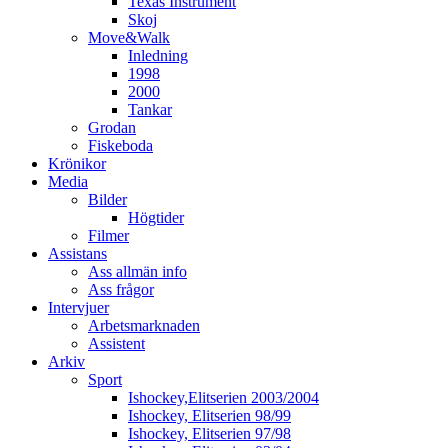
Texas Instrument
Skoj
Move&Walk
Inledning
1998
2000
Tankar
Grodan
Fiskeboda
Krönikor
Media
Bilder
Högtider
Filmer
Assistans
Ass allmän info
Ass frågor
Intervjuer
Arbetsmarknaden
Assistent
Arkiv
Sport
Ishockey,Elitserien 2003/2004
Ishockey, Elitserien 98/99
Ishockey, Elitserien 97/98