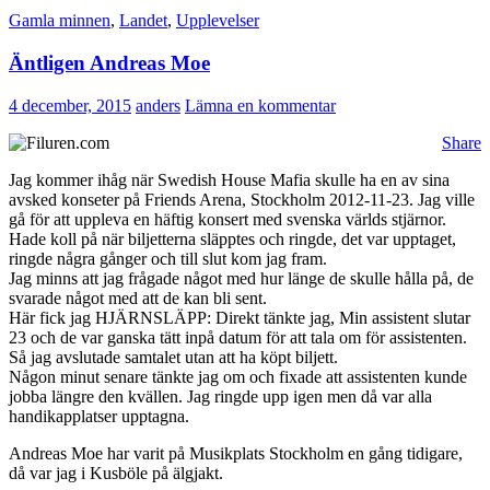
Gamla minnen
,
Landet
,
Upplevelser
Äntligen Andreas Moe
4 december, 2015
anders
Lämna en kommentar
Share
Jag kommer ihåg när Swedish House Mafia skulle ha en av sina
avsked konseter på Friends Arena, Stockholm 2012-11-23. Jag ville
gå för att uppleva en häftig konsert med svenska världs stjärnor.
Hade koll på när biljetterna släpptes och ringde, det var upptaget,
ringde några gånger och till slut kom jag fram.
Jag minns att jag frågade något med hur länge de skulle hålla på, de
svarade något med att de kan bli sent.
Här fick jag HJÄRNSLÄPP: Direkt tänkte jag, Min assistent slutar
23 och de var ganska tätt inpå datum för att tala om för assistenten.
Så jag avslutade samtalet utan att ha köpt biljett.
Någon minut senare tänkte jag om och fixade att assistenten kunde
jobba längre den kvällen. Jag ringde upp igen men då var alla
handikapplatser upptagna.
Andreas Moe har varit på Musikplats Stockholm en gång tidigare,
då var jag i Kusböle på älgjakt.