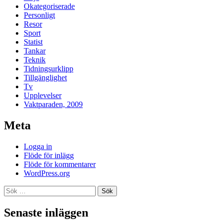
Okategoriserade
Personligt
Resor
Sport
Statist
Tankar
Teknik
Tidningsurklipp
Tillgänglighet
Tv
Upplevelser
Vaktparaden, 2009
Meta
Logga in
Flöde för inlägg
Flöde för kommentarer
WordPress.org
Sök
efter:
Senaste inläggen