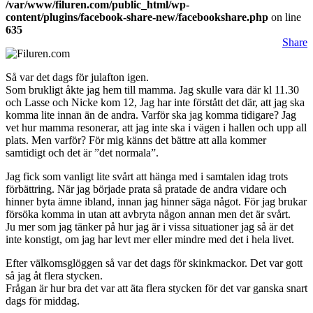
/var/www/filuren.com/public_html/wp-
content/plugins/facebook-share-new/facebookshare.php
on line
635
Share
Så var det dags för julafton igen.
Som brukligt åkte jag hem till mamma. Jag skulle vara där kl 11.30
och Lasse och Nicke kom 12, Jag har inte förstått det där, att jag ska
komma lite innan än de andra. Varför ska jag komma tidigare? Jag
vet hur mamma resonerar, att jag inte ska i vägen i hallen och upp all
plats. Men varför? För mig känns det bättre att alla kommer
samtidigt och det är ”det normala”.
Jag fick som vanligt lite svårt att hänga med i samtalen idag trots
förbättring. När jag började prata så pratade de andra vidare och
hinner byta ämne ibland, innan jag hinner säga något. För jag brukar
försöka komma in utan att avbryta någon annan men det är svårt.
Ju mer som jag tänker på hur jag är i vissa situationer jag så är det
inte konstigt, om jag har levt mer eller mindre med det i hela livet.
Efter välkomsglöggen så var det dags för skinkmackor. Det var gott
så jag åt flera stycken.
Frågan är hur bra det var att äta flera stycken för det var ganska snart
dags för middag.