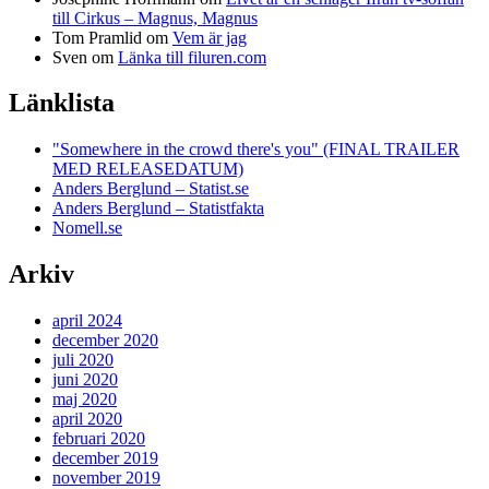
till Cirkus – Magnus, Magnus
Tom Pramlid
om
Vem är jag
Sven
om
Länka till filuren.com
Länklista
"Somewhere in the crowd there's you" (FINAL TRAILER
MED RELEASEDATUM)
Anders Berglund – Statist.se
Anders Berglund – Statistfakta
Nomell.se
Arkiv
april 2024
december 2020
juli 2020
juni 2020
maj 2020
april 2020
februari 2020
december 2019
november 2019