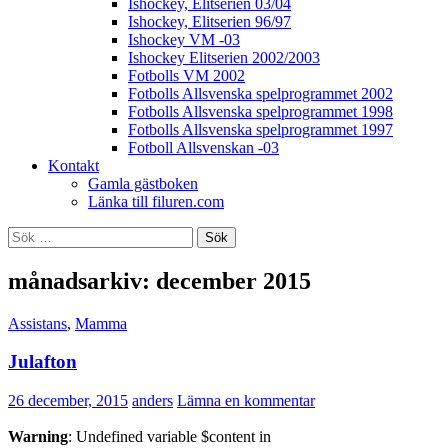
Ishockey, Elitserien 03/04
Ishockey, Elitserien 96/97
Ishockey VM -03
Ishockey Elitserien 2002/2003
Fotbolls VM 2002
Fotbolls Allsvenska spelprogrammet 2002
Fotbolls Allsvenska spelprogrammet 1998
Fotbolls Allsvenska spelprogrammet 1997
Fotboll Allsvenskan -03
Kontakt
Gamla gästboken
Länka till filuren.com
Sök
efter:
månadsarkiv: december 2015
Assistans
,
Mamma
Julafton
26 december, 2015
anders
Lämna en kommentar
Warning
: Undefined variable $content in