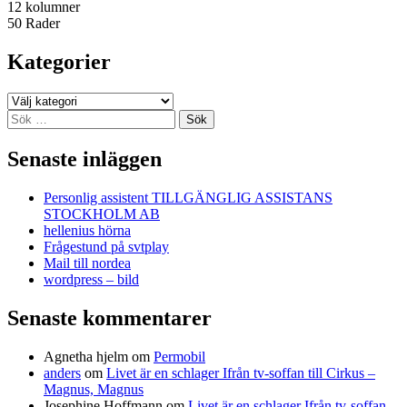
12 kolumner
50 Rader
Kategorier
Kategorier
Sök
efter:
Senaste inläggen
Personlig assistent TILLGÄNGLIG ASSISTANS
STOCKHOLM AB
hellenius hörna
Frågestund på svtplay
Mail till nordea
wordpress – bild
Senaste kommentarer
Agnetha hjelm
om
Permobil
anders
om
Livet är en schlager Ifrån tv-soffan till Cirkus –
Magnus, Magnus
Josephine Hoffmann
om
Livet är en schlager Ifrån tv-soffan