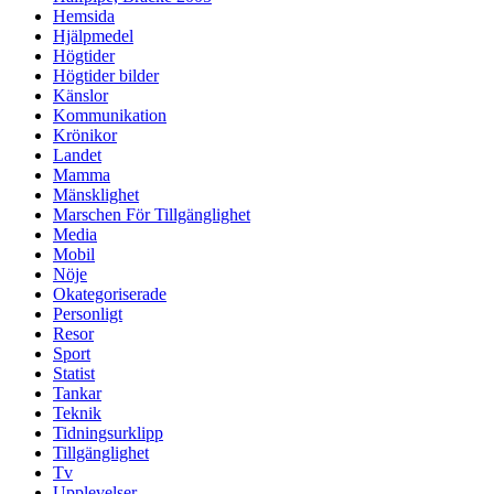
Hemsida
Hjälpmedel
Högtider
Högtider bilder
Känslor
Kommunikation
Krönikor
Landet
Mamma
Mänsklighet
Marschen För Tillgänglighet
Media
Mobil
Nöje
Okategoriserade
Personligt
Resor
Sport
Statist
Tankar
Teknik
Tidningsurklipp
Tillgänglighet
Tv
Upplevelser