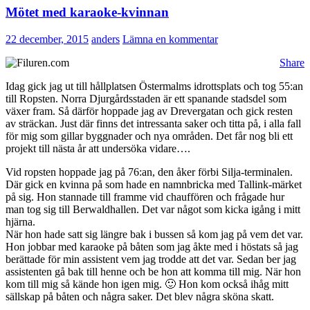
Mötet med karaoke-kvinnan
22 december, 2015
anders
Lämna en kommentar
Share
Idag gick jag ut till hållplatsen Östermalms idrottsplats och tog 55:an
till Ropsten. Norra Djurgårdsstaden är ett spanande stadsdel som
växer fram. Så därför hoppade jag av Drevergatan och gick resten
av sträckan. Just där finns det intressanta saker och titta på, i alla fall
för mig som gillar byggnader och nya områden. Det får nog bli ett
projekt till nästa år att undersöka vidare….
Vid ropsten hoppade jag på 76:an, den åker förbi Silja-terminalen.
Där gick en kvinna på som hade en namnbricka med Tallink-märket
på sig. Hon stannade till framme vid chauffören och frågade hur
man tog sig till Berwaldhallen. Det var något som kicka igång i mitt
hjärna.
När hon hade satt sig längre bak i bussen så kom jag på vem det var.
Hon jobbar med karaoke på båten som jag åkte med i höstats så jag
berättade för min assistent vem jag trodde att det var. Sedan ber jag
assistenten gå bak till henne och be hon att komma till mig. När hon
kom till mig så kände hon igen mig. 🙂 Hon kom också ihåg mitt
sällskap på båten och några saker. Det blev några sköna skatt.