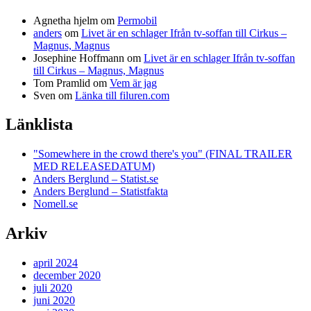
Agnetha hjelm
om
Permobil
anders
om
Livet är en schlager Ifrån tv-soffan till Cirkus –
Magnus, Magnus
Josephine Hoffmann
om
Livet är en schlager Ifrån tv-soffan
till Cirkus – Magnus, Magnus
Tom Pramlid
om
Vem är jag
Sven
om
Länka till filuren.com
Länklista
"Somewhere in the crowd there's you" (FINAL TRAILER
MED RELEASEDATUM)
Anders Berglund – Statist.se
Anders Berglund – Statistfakta
Nomell.se
Arkiv
april 2024
december 2020
juli 2020
juni 2020