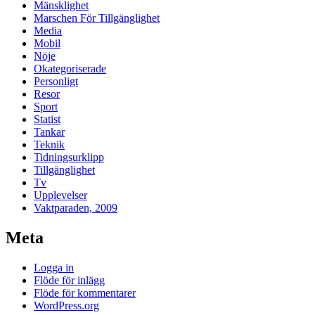
Mänsklighet
Marschen För Tillgänglighet
Media
Mobil
Nöje
Okategoriserade
Personligt
Resor
Sport
Statist
Tankar
Teknik
Tidningsurklipp
Tillgänglighet
Tv
Upplevelser
Vaktparaden, 2009
Meta
Logga in
Flöde för inlägg
Flöde för kommentarer
WordPress.org