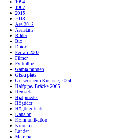
1994
1997
2015
2018
Åre 2012
Assistans
Bilder
Bio
Dator
Ferrari 2007
Filmer
Fyrhuling
Gamla minnen
Gissa plats
Grusgropen i Kusböle, 2004
Halfpipe, Bräcke 2005
Hemsida
Hjälpmedel
Högtider
Högtider bilder
Känslor
Kommunikation
Krönikor
Landet
Mamma