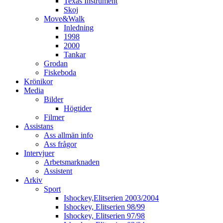
Texas Instrument
Skoj
Move&Walk
Inledning
1998
2000
Tankar
Grodan
Fiskeboda
Krönikor
Media
Bilder
Högtider
Filmer
Assistans
Ass allmän info
Ass frågor
Intervjuer
Arbetsmarknaden
Assistent
Arkiv
Sport
Ishockey,Elitserien 2003/2004
Ishockey, Elitserien 98/99
Ishockey, Elitserien 97/98