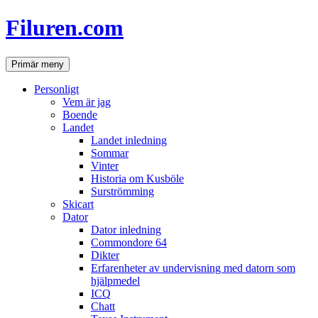
Hoppa
Filuren.com
till
innehåll
Sök
Primär meny
Personligt
Vem är jag
Boende
Landet
Landet inledning
Sommar
Vinter
Historia om Kusböle
Surströmming
Skicart
Dator
Dator inledning
Commondore 64
Dikter
Erfarenheter av undervisning med datorn som
hjälpmedel
ICQ
Chatt