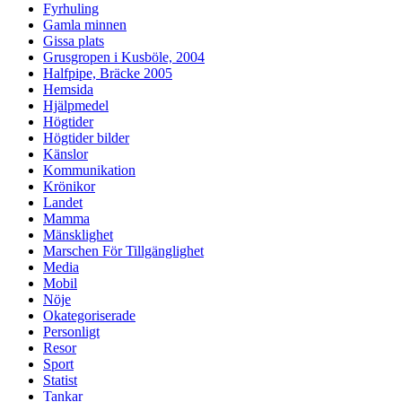
Fyrhuling
Gamla minnen
Gissa plats
Grusgropen i Kusböle, 2004
Halfpipe, Bräcke 2005
Hemsida
Hjälpmedel
Högtider
Högtider bilder
Känslor
Kommunikation
Krönikor
Landet
Mamma
Mänsklighet
Marschen För Tillgänglighet
Media
Mobil
Nöje
Okategoriserade
Personligt
Resor
Sport
Statist
Tankar