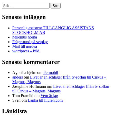
Sök
efter:
Senaste inläggen
Personlig assistent TILLGÄNGLIG ASSISTANS
STOCKHOLM AB
hellenius hörna
Frågestund på svtplay
Mail till nordea
wordpress – bild
Senaste kommentarer
Agnetha hjelm
om
Permobil
anders
om
Livet är en schlager Ifrån tv-soffan till Cirkus –
Magnus, Magnus
Josephine Hoffmann
om
Livet är en schlager Ifrån tv-soffan
till Cirkus – Magnus, Magnus
Tom Pramlid
om
Vem är jag
Sven
om
Länka till filuren.com
Länklista