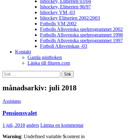
Ishockey, Elitserien 03/04
Ishockey, Elitserien 96/97
Ishockey VM -03
Ishockey Elitserien 2002/2003
Fotbolls VM 2002
Fotbolls Allsvenska spelprogrammet 2002
Fotbolls Allsvenska spelprogrammet 1998
Fotbolls Allsvenska spelprogrammet 1997
Fotboll Allsvenskan -03
Kontakt
Gamla gästboken
Länka till filuren.com
Sök
efter:
månadsarkiv: juli 2018
Assistans
Pensionsvalet
1 juli, 2018
anders
Lämna en kommentar
Warning
: Undefined variable $content in