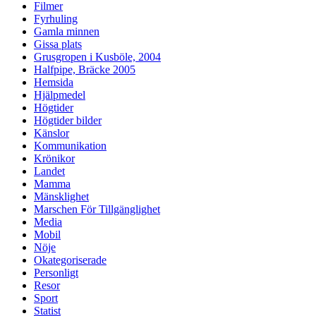
Filmer
Fyrhuling
Gamla minnen
Gissa plats
Grusgropen i Kusböle, 2004
Halfpipe, Bräcke 2005
Hemsida
Hjälpmedel
Högtider
Högtider bilder
Känslor
Kommunikation
Krönikor
Landet
Mamma
Mänsklighet
Marschen För Tillgänglighet
Media
Mobil
Nöje
Okategoriserade
Personligt
Resor
Sport
Statist