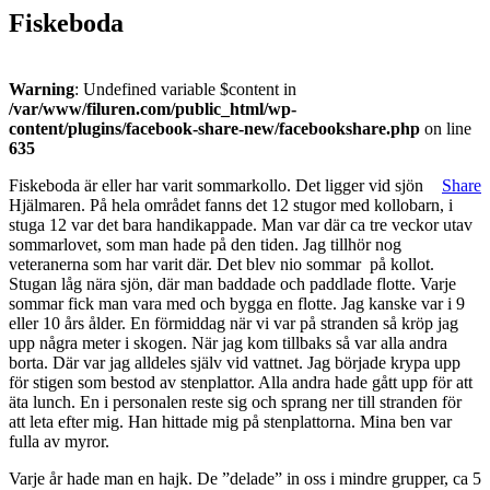
Fiskeboda
Warning
: Undefined variable $content in
/var/www/filuren.com/public_html/wp-
content/plugins/facebook-share-new/facebookshare.php
on line
635
Fiskeboda är eller har varit sommarkollo. Det ligger vid sjön
Share
Hjälmaren. På hela området fanns det 12 stugor med kollobarn, i
stuga 12 var det bara handikappade. Man var där ca tre veckor utav
sommarlovet, som man hade på den tiden. Jag tillhör nog
veteranerna som har varit där. Det blev nio sommar på kollot.
Stugan låg nära sjön, där man baddade och paddlade flotte. Varje
sommar fick man vara med och bygga en flotte. Jag kanske var i 9
eller 10 års ålder. En förmiddag när vi var på stranden så kröp jag
upp några meter i skogen. När jag kom tillbaks så var alla andra
borta. Där var jag alldeles själv vid vattnet. Jag började krypa upp
för stigen som bestod av stenplattor. Alla andra hade gått upp för att
äta lunch. En i personalen reste sig och sprang ner till stranden för
att leta efter mig. Han hittade mig på stenplattorna. Mina ben var
fulla av myror.
Varje år hade man en hajk. De ”delade” in oss i mindre grupper, ca 5