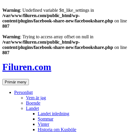
Warning
: Undefined variable $tt_like_settings in
/var/www/filuren.com/public_html/wp-
content/plugins/facebook-share-new/facebookshare.php
on line
807
Warning
: Trying to access array offset on null in
/var/www/filuren.com/public_html/wp-
content/plugins/facebook-share-new/facebookshare.php
on line
807
Hoppa
till
Filuren.com
innehåll
Sök
Primär meny
Personligt
Vem är jag
Boende
Landet
Landet inledning
Sommar
Vinter
Historia om Kusböle