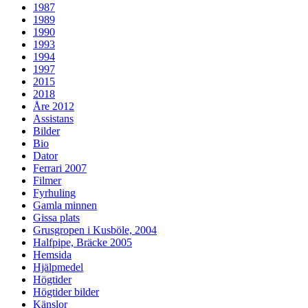
1987
1989
1990
1993
1994
1997
2015
2018
Åre 2012
Assistans
Bilder
Bio
Dator
Ferrari 2007
Filmer
Fyrhuling
Gamla minnen
Gissa plats
Grusgropen i Kusböle, 2004
Halfpipe, Bräcke 2005
Hemsida
Hjälpmedel
Högtider
Högtider bilder
Känslor