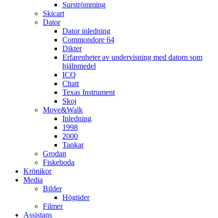
Surströmming
Skicart
Dator
Dator inledning
Commondore 64
Dikter
Erfarenheter av undervisning med datorn som
hjälpmedel
ICQ
Chatt
Texas Instrument
Skoj
Move&Walk
Inledning
1998
2000
Tankar
Grodan
Fiskeboda
Krönikor
Media
Bilder
Högtider
Filmer
Assistans