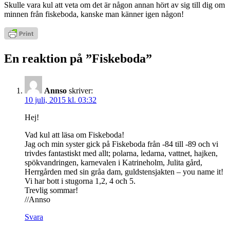
Skulle vara kul att veta om det är någon annan hört av sig till dig om
minnen från fiskeboda, kanske man känner igen någon!
En reaktion på ”Fiskeboda”
Annso
skriver:
10 juli, 2015 kl. 03:32
Hej!
Vad kul att läsa om Fiskeboda!
Jag och min syster gick på Fiskeboda från -84 till -89 och vi
trivdes fantastiskt med allt; polarna, ledarna, vattnet, hajken,
spökvandringen, karnevalen i Katrineholm, Julita gård,
Herrgården med sin gråa dam, guldstensjakten – you name it!
Vi har bott i stugorna 1,2, 4 och 5.
Trevlig sommar!
//Annso
Svara