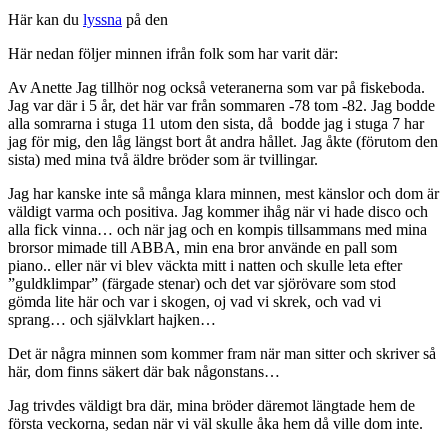
Här kan du
lyssna
på den
Här nedan följer minnen ifrån folk som har varit där:
Av Anette Jag tillhör nog också veteranerna som var på fiskeboda.
Jag var där i 5 år, det här var från sommaren -78 tom -82. Jag bodde
alla somrarna i stuga 11 utom den sista, då bodde jag i stuga 7 har
jag för mig, den låg längst bort åt andra hållet. Jag åkte (förutom den
sista) med mina två äldre bröder som är tvillingar.
Jag har kanske inte så många klara minnen, mest känslor och dom är
väldigt varma och positiva. Jag kommer ihåg när vi hade disco och
alla fick vinna… och när jag och en kompis tillsammans med mina
brorsor mimade till ABBA, min ena bror använde en pall som
piano.. eller när vi blev väckta mitt i natten och skulle leta efter
”guldklimpar” (färgade stenar) och det var sjörövare som stod
gömda lite här och var i skogen, oj vad vi skrek, och vad vi
sprang… och självklart hajken…
Det är några minnen som kommer fram när man sitter och skriver så
här, dom finns säkert där bak någonstans…
Jag trivdes väldigt bra där, mina bröder däremot längtade hem de
första veckorna, sedan när vi väl skulle åka hem då ville dom inte.