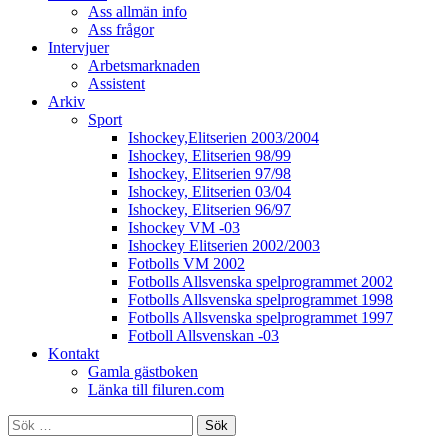
Ass allmän info
Ass frågor
Intervjuer
Arbetsmarknaden
Assistent
Arkiv
Sport
Ishockey,Elitserien 2003/2004
Ishockey, Elitserien 98/99
Ishockey, Elitserien 97/98
Ishockey, Elitserien 03/04
Ishockey, Elitserien 96/97
Ishockey VM -03
Ishockey Elitserien 2002/2003
Fotbolls VM 2002
Fotbolls Allsvenska spelprogrammet 2002
Fotbolls Allsvenska spelprogrammet 1998
Fotbolls Allsvenska spelprogrammet 1997
Fotboll Allsvenskan -03
Kontakt
Gamla gästboken
Länka till filuren.com
Sök
efter: