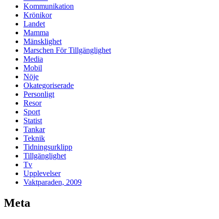
Kommunikation
Krönikor
Landet
Mamma
Mänsklighet
Marschen För Tillgänglighet
Media
Mobil
Nöje
Okategoriserade
Personligt
Resor
Sport
Statist
Tankar
Teknik
Tidningsurklipp
Tillgänglighet
Tv
Upplevelser
Vaktparaden, 2009
Meta