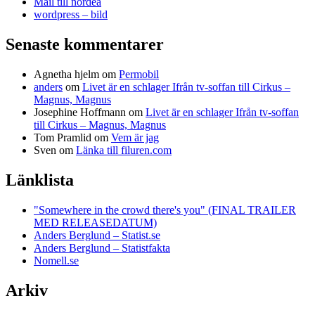
Mail till nordea
wordpress – bild
Senaste kommentarer
Agnetha hjelm
om
Permobil
anders
om
Livet är en schlager Ifrån tv-soffan till Cirkus –
Magnus, Magnus
Josephine Hoffmann
om
Livet är en schlager Ifrån tv-soffan
till Cirkus – Magnus, Magnus
Tom Pramlid
om
Vem är jag
Sven
om
Länka till filuren.com
Länklista
"Somewhere in the crowd there's you" (FINAL TRAILER
MED RELEASEDATUM)
Anders Berglund – Statist.se
Anders Berglund – Statistfakta
Nomell.se
Arkiv