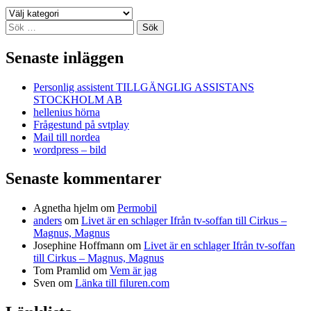
Kategorier
Sök
efter:
Senaste inläggen
Personlig assistent TILLGÄNGLIG ASSISTANS
STOCKHOLM AB
hellenius hörna
Frågestund på svtplay
Mail till nordea
wordpress – bild
Senaste kommentarer
Agnetha hjelm
om
Permobil
anders
om
Livet är en schlager Ifrån tv-soffan till Cirkus –
Magnus, Magnus
Josephine Hoffmann
om
Livet är en schlager Ifrån tv-soffan
till Cirkus – Magnus, Magnus
Tom Pramlid
om
Vem är jag
Sven
om
Länka till filuren.com