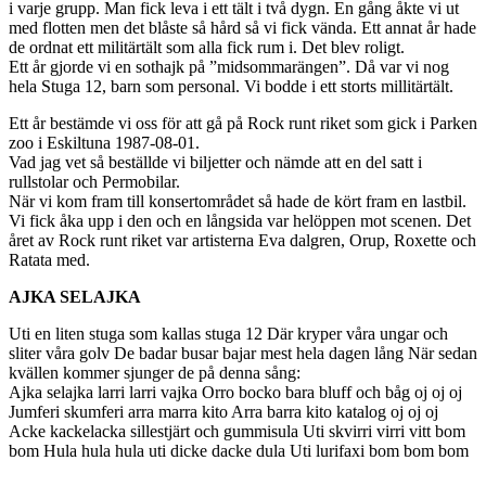
i varje grupp. Man fick leva i ett tält i två dygn. En gång åkte vi ut
med flotten men det blåste så hård så vi fick vända. Ett annat år hade
de ordnat ett militärtält som alla fick rum i. Det blev roligt.
Ett år gjorde vi en sothajk på ”midsommarängen”. Då var vi nog
hela Stuga 12, barn som personal. Vi bodde i ett storts millitärtält.
Ett år bestämde vi oss för att gå på Rock runt riket som gick i Parken
zoo i Eskiltuna 1987-08-01.
Vad jag vet så beställde vi biljetter och nämde att en del satt i
rullstolar och Permobilar.
När vi kom fram till konsertområdet så hade de kört fram en lastbil.
Vi fick åka upp i den och en långsida var helöppen mot scenen. Det
året av Rock runt riket var artisterna Eva dalgren, Orup, Roxette och
Ratata med.
AJKA SELAJKA
Uti en liten stuga som kallas stuga 12 Där kryper våra ungar och
sliter våra golv De badar busar bajar mest hela dagen lång När sedan
kvällen kommer sjunger de på denna sång:
Ajka selajka larri larri vajka Orro bocko bara bluff och båg oj oj oj
Jumferi skumferi arra marra kito Arra barra kito katalog oj oj oj
Acke kackelacka sillestjärt och gummisula Uti skvirri virri vitt bom
bom Hula hula hula uti dicke dacke dula Uti lurifaxi bom bom bom