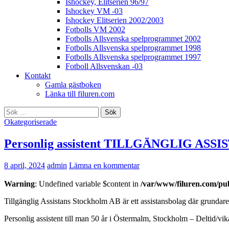
Ishockey, Elitserien 96/97
Ishockey VM -03
Ishockey Elitserien 2002/2003
Fotbolls VM 2002
Fotbolls Allsvenska spelprogrammet 2002
Fotbolls Allsvenska spelprogrammet 1998
Fotbolls Allsvenska spelprogrammet 1997
Fotboll Allsvenskan -03
Kontakt
Gamla gästboken
Länka till filuren.com
Sök
efter:
Okategoriserade
Personlig assistent TILLGÄNGLIG A
8 april, 2024
admin
Lämna en kommentar
Warning
: Undefined variable $content in
/var/www/filuren.com/pu
Tillgänglig Assistans Stockholm AB är ett assistansbolag där grundaren
Personlig assistent till man 50 år i Östermalm, Stockholm – Deltid/vika