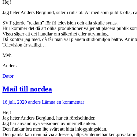
Hej!
Jag heter Anders Berglund, sitter i rullstol. Är med som publik ofta, c
SVT gjorde ”reklam” för fri television och alla skulle synas.
Hur kommer det då att olika produktioner väljer att placera publik som 
Vissa säger att det handlar om säkerhet eller utrymning.
Då kontrar jag med, då får man väl planera studiomiljön bättre. Är inte
Television är statligt…
Mvh
Anders
Dator
Mail till nordea
16 juli, 2020
anders
Lämna en kommentar
Hej!
Jag heter Anders Berglund, har ett rörelsehinder.
Jag har använd nya versionen av internetbanken.
Den funkar bra men lite svårt att hitta inloggningsidan.
Den gamla kan man nå via adressen, https://internetbanken.privat.nor