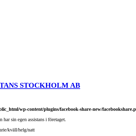
SSISTANS STOCKHOLM AB
blic_html/wp-content/plugins/facebook-share-new/facebookshare.
 har sin egen assistans i företaget.
rie/kväll/helg/natt