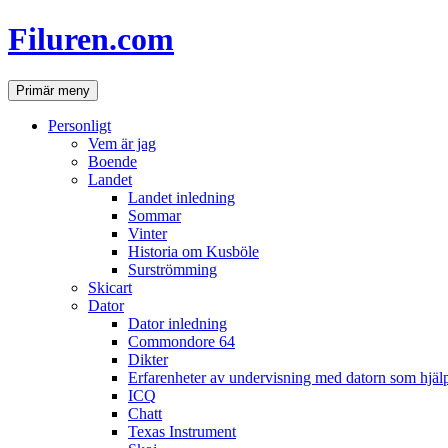
Hoppa
Filuren.com
till
innehåll
Sök
Primär meny
Personligt
Vem är jag
Boende
Landet
Landet inledning
Sommar
Vinter
Historia om Kusböle
Surströmming
Skicart
Dator
Dator inledning
Commondore 64
Dikter
Erfarenheter av undervisning med datorn som hjä
ICQ
Chatt
Texas Instrument