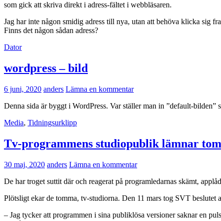
som gick att skriva direkt i adress-fältet i webbläsaren.
Jag har inte någon smidig adress till nya, utan att behöva klicka sig fr
Finns det någon sådan adress?
Dator
wordpress – bild
6 juni, 2020
anders
Lämna en kommentar
Denna sida är byggt i WordPress. Var ställer man in ”default-bilden”
Media
,
Tidningsurklipp
Tv-programmens studiopublik lämnar tomr
30 maj, 2020
anders
Lämna en kommentar
De har troget suttit där och reagerat på programledarnas skämt, applåd
Plötsligt ekar de tomma, tv-studiorna. Den 11 mars tog SVT beslutet a
– Jag tycker att programmen i sina publiklösa versioner saknar en puls. 