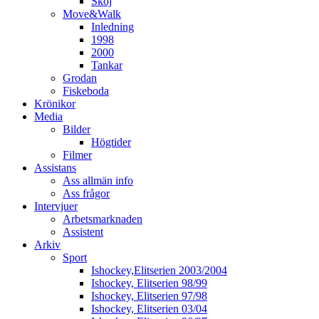
Skoj
Move&Walk
Inledning
1998
2000
Tankar
Grodan
Fiskeboda
Krönikor
Media
Bilder
Högtider
Filmer
Assistans
Ass allmän info
Ass frågor
Intervjuer
Arbetsmarknaden
Assistent
Arkiv
Sport
Ishockey,Elitserien 2003/2004
Ishockey, Elitserien 98/99
Ishockey, Elitserien 97/98
Ishockey, Elitserien 03/04