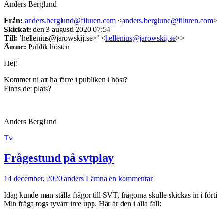
Anders Berglund
Från:
anders.berglund@filuren.com
<
anders.berglund@filuren.com
Skickat:
den 3 augusti 2020 07:54
Till:
’hellenius@jarowskij.se>’ <
hellenius@jarowskij.se
>>
Ämne:
Publik hösten
Hej!
Kommer ni att ha färre i publiken i höst?
Finns det plats?
———————————————–
Anders Berglund
Tv
Frågestund på svtplay
14 december, 2020
anders
Lämna en kommentar
Idag kunde man ställa frågor till SVT, frågorna skulle skickas in i förti
Min fråga togs tyvärr inte upp. Här är den i alla fall: