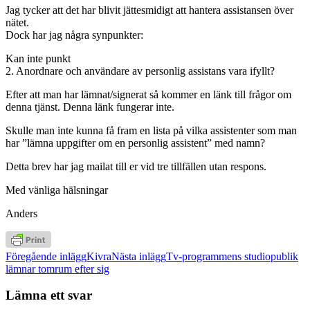
Jag tycker att det har blivit jättesmidigt att hantera assistansen över
nätet.
Dock har jag några synpunkter:
Kan inte punkt
2. Anordnare och användare av personlig assistans vara ifyllt?
Efter att man har lämnat/signerat så kommer en länk till frågor om
denna tjänst. Denna länk fungerar inte.
Skulle man inte kunna få fram en lista på vilka assistenter som man
har ”lämna uppgifter om en personlig assistent” med namn?
Detta brev har jag mailat till er vid tre tillfällen utan respons.
Med vänliga hälsningar
Anders
Inläggsnavigering
Föregående inlägg
Kivra
Nästa inlägg
Tv-programmens studiopublik
lämnar tomrum efter sig
Lämna ett svar