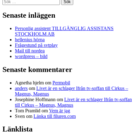
Sök
efter:
Senaste inläggen
Personlig assistent TILLGÄNGLIG ASSISTANS
STOCKHOLM AB
hellenius hörna
Frågestund på svtplay
Mail till nordea
wordpress – bild
Senaste kommentarer
Agnetha hjelm
om
Permobil
anders
om
Livet är en schlager Ifrån tv-soffan till Cirkus –
Magnus, Magnus
Josephine Hoffmann
om
Livet är en schlager Ifrån tv-soffan
till Cirkus – Magnus, Magnus
Tom Pramlid
om
Vem är jag
Sven
om
Länka till filuren.com
Länklista