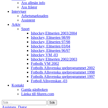
Ass allmän info
Ass frågor
Intervjuer
Arbetsmarknaden
Assistent
Arkiv
Sport
Ishockey,Elitserien 2003/2004
Ishockey, Elitserien 98/99
Ishockey, Elitserien 97/98
Ishockey, Elitserien 03/04
Ishockey, Elitserien 96/97
Ishockey VM -03
Ishockey Elitserien 2002/2003
Fotbolls VM 2002
Fotbolls Allsvenska spelprogrammet 2002
Fotbolls Allsvenska spelprogrammet 1998
Fotbolls Allsvenska spelprogrammet 1997
Fotboll Allsvenskan -03
Kontakt
Gamla gästboken
Länka till filuren.com
Sök
efter:
Assistans
,
Dator