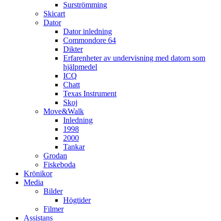
Surströmming
Skicart
Dator
Dator inledning
Commondore 64
Dikter
Erfarenheter av undervisning med datorn som
hjälpmedel
ICQ
Chatt
Texas Instrument
Skoj
Move&Walk
Inledning
1998
2000
Tankar
Grodan
Fiskeboda
Krönikor
Media
Bilder
Högtider
Filmer
Assistans