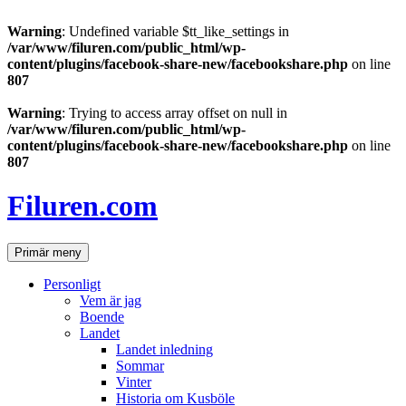
Warning
: Undefined variable $tt_like_settings in
/var/www/filuren.com/public_html/wp-
content/plugins/facebook-share-new/facebookshare.php
on line
807
Warning
: Trying to access array offset on null in
/var/www/filuren.com/public_html/wp-
content/plugins/facebook-share-new/facebookshare.php
on line
807
Hoppa
till
Filuren.com
innehåll
Sök
Primär meny
Personligt
Vem är jag
Boende
Landet
Landet inledning
Sommar
Vinter
Historia om Kusböle