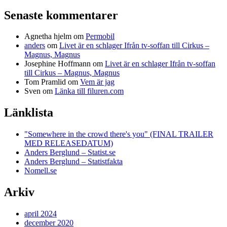
Senaste kommentarer
Agnetha hjelm
om
Permobil
anders
om
Livet är en schlager Ifrån tv-soffan till Cirkus –
Magnus, Magnus
Josephine Hoffmann
om
Livet är en schlager Ifrån tv-soffan
till Cirkus – Magnus, Magnus
Tom Pramlid
om
Vem är jag
Sven
om
Länka till filuren.com
Länklista
"Somewhere in the crowd there's you" (FINAL TRAILER
MED RELEASEDATUM)
Anders Berglund – Statist.se
Anders Berglund – Statistfakta
Nomell.se
Arkiv
april 2024
december 2020