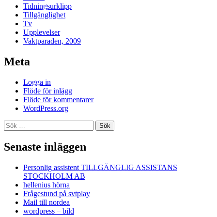
Tidningsurklipp
Tillgänglighet
Tv
Upplevelser
Vaktparaden, 2009
Meta
Logga in
Flöde för inlägg
Flöde för kommentarer
WordPress.org
Sök
efter:
Senaste inläggen
Personlig assistent TILLGÄNGLIG ASSISTANS
STOCKHOLM AB
hellenius hörna
Frågestund på svtplay
Mail till nordea
wordpress – bild