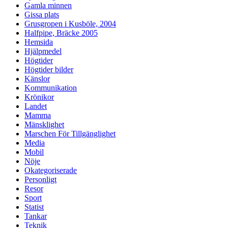
Gamla minnen
Gissa plats
Grusgropen i Kusböle, 2004
Halfpipe, Bräcke 2005
Hemsida
Hjälpmedel
Högtider
Högtider bilder
Känslor
Kommunikation
Krönikor
Landet
Mamma
Mänsklighet
Marschen För Tillgänglighet
Media
Mobil
Nöje
Okategoriserade
Personligt
Resor
Sport
Statist
Tankar
Teknik