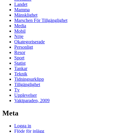
Landet
Mamma
Mänsklighet
Marschen För Tillgänglighet
Media
Mobil
Nöje
Okategoriserade
Personligt
Resor
Sport
Statist
Tankar
Teknik
Tidningsurklipp
Tillgänglighet
Tv
Upplevelser
Vaktparaden, 2009
Meta
Logga in
Flöde för inlägg