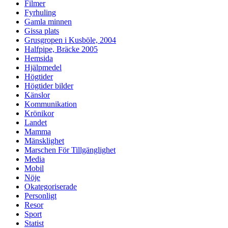
Filmer
Fyrhuling
Gamla minnen
Gissa plats
Grusgropen i Kusböle, 2004
Halfpipe, Bräcke 2005
Hemsida
Hjälpmedel
Högtider
Högtider bilder
Känslor
Kommunikation
Krönikor
Landet
Mamma
Mänsklighet
Marschen För Tillgänglighet
Media
Mobil
Nöje
Okategoriserade
Personligt
Resor
Sport
Statist