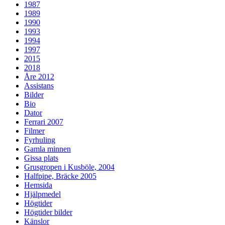
1987
1989
1990
1993
1994
1997
2015
2018
Åre 2012
Assistans
Bilder
Bio
Dator
Ferrari 2007
Filmer
Fyrhuling
Gamla minnen
Gissa plats
Grusgropen i Kusböle, 2004
Halfpipe, Bräcke 2005
Hemsida
Hjälpmedel
Högtider
Högtider bilder
Känslor