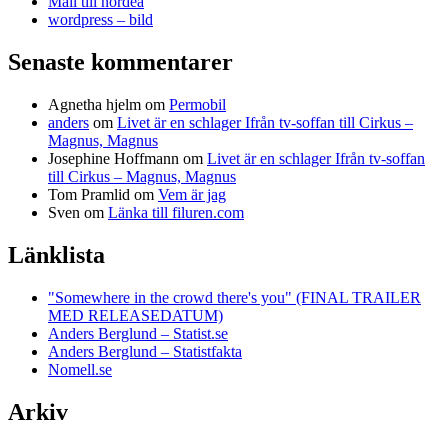
Mail till nordea
wordpress – bild
Senaste kommentarer
Agnetha hjelm
om
Permobil
anders
om
Livet är en schlager Ifrån tv-soffan till Cirkus –
Magnus, Magnus
Josephine Hoffmann
om
Livet är en schlager Ifrån tv-soffan
till Cirkus – Magnus, Magnus
Tom Pramlid
om
Vem är jag
Sven
om
Länka till filuren.com
Länklista
"Somewhere in the crowd there's you" (FINAL TRAILER
MED RELEASEDATUM)
Anders Berglund – Statist.se
Anders Berglund – Statistfakta
Nomell.se
Arkiv