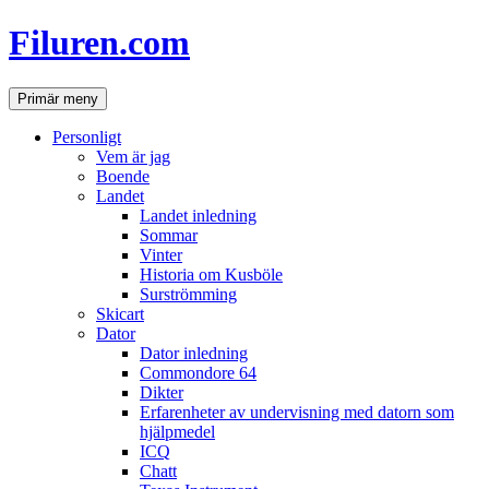
Hoppa
Filuren.com
till
innehåll
Sök
Primär meny
Personligt
Vem är jag
Boende
Landet
Landet inledning
Sommar
Vinter
Historia om Kusböle
Surströmming
Skicart
Dator
Dator inledning
Commondore 64
Dikter
Erfarenheter av undervisning med datorn som
hjälpmedel
ICQ
Chatt