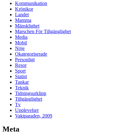
Kommunikation
Krönikor
Landet
Mamma
Mänsklighet
Marschen För Tillgänglighet
Media
Mobil
Nöje
Okategoriserade
Personligt
Resor
Sport
Statist
Tankar
Teknik
Tidningsurklipp
Tillgänglighet
Tv
Upplevelser
Vaktparaden, 2009
Meta