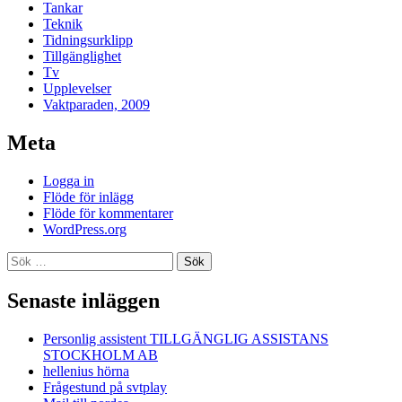
Tankar
Teknik
Tidningsurklipp
Tillgänglighet
Tv
Upplevelser
Vaktparaden, 2009
Meta
Logga in
Flöde för inlägg
Flöde för kommentarer
WordPress.org
Sök
efter:
Senaste inläggen
Personlig assistent TILLGÄNGLIG ASSISTANS
STOCKHOLM AB
hellenius hörna
Frågestund på svtplay