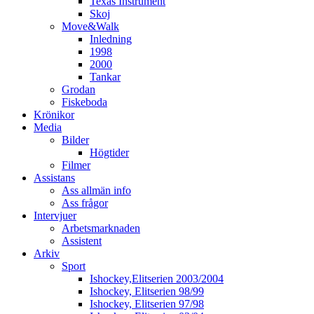
Texas Instrument
Skoj
Move&Walk
Inledning
1998
2000
Tankar
Grodan
Fiskeboda
Krönikor
Media
Bilder
Högtider
Filmer
Assistans
Ass allmän info
Ass frågor
Intervjuer
Arbetsmarknaden
Assistent
Arkiv
Sport
Ishockey,Elitserien 2003/2004
Ishockey, Elitserien 98/99
Ishockey, Elitserien 97/98