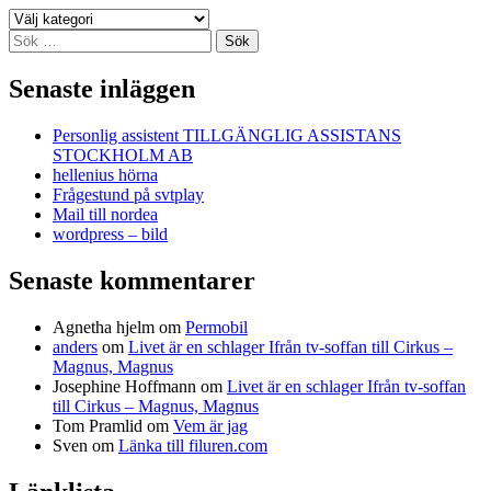
Kategorier
Sök
efter:
Senaste inläggen
Personlig assistent TILLGÄNGLIG ASSISTANS
STOCKHOLM AB
hellenius hörna
Frågestund på svtplay
Mail till nordea
wordpress – bild
Senaste kommentarer
Agnetha hjelm
om
Permobil
anders
om
Livet är en schlager Ifrån tv-soffan till Cirkus –
Magnus, Magnus
Josephine Hoffmann
om
Livet är en schlager Ifrån tv-soffan
till Cirkus – Magnus, Magnus
Tom Pramlid
om
Vem är jag
Sven
om
Länka till filuren.com