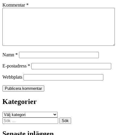
Kommentar
*
Namn
*
E-postadress
*
Webbplats
Kategorier
Kategorier
Sök
efter:
Senaste inläggen