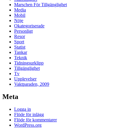
Marschen För Tillgänglighet
Media
Mobil
Nöje
Okategoriserade
Personligt
Resor
Sport
Statist
Tankar
Teknik
Tidningsurklipp
Tillgänglighet
Tv
Upplevelser
Vaktparaden, 2009
Meta
Logga in
Flöde för inlägg
Flöde för kommentarer
WordPress.org