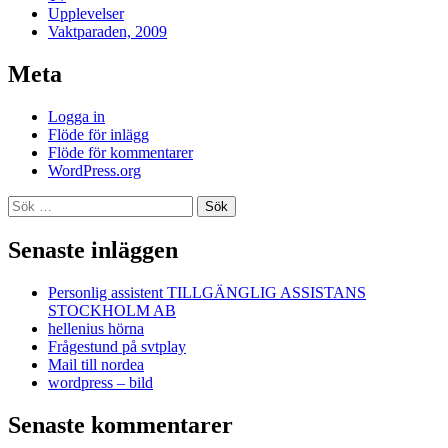
Upplevelser
Vaktparaden, 2009
Meta
Logga in
Flöde för inlägg
Flöde för kommentarer
WordPress.org
Sök
efter:
Senaste inläggen
Personlig assistent TILLGÄNGLIG ASSISTANS
STOCKHOLM AB
hellenius hörna
Frågestund på svtplay
Mail till nordea
wordpress – bild
Senaste kommentarer