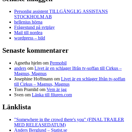
Personlig assistent TILLGÄNGLIG ASSISTANS
STOCKHOLM AB
hellenius hörna
Frågestund på svtplay
Mail till nordea
wordpress – bild
Senaste kommentarer
Agnetha hjelm
om
Permobil
anders
om
Livet är en schlager Ifrån tv-soffan till Cirkus –
Magnus, Magnus
Josephine Hoffmann
om
Livet är en schlager Ifrån tv-soffan
till Cirkus – Magnus, Magnus
Tom Pramlid
om
Vem är jag
Sven
om
Länka till filuren.com
Länklista
"Somewhere in the crowd there's you" (FINAL TRAILER
MED RELEASEDATUM)
Anders Berglund – Statist.se