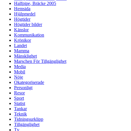
Halfpipe, Bräcke 2005
Hemsida
Hjälpmedel
Högtider
Högtider bilder
Känslor
Kommunikation
Krönikor
Landet
Mamma
Mänsklighet
Marschen För Tillgänglighet
Media
Mobil
Nöje
Okategoriserade
Personligt
Resor
Sport
Statist
Tankar
Teknik
Tidningsurklipp
Tillgänglighet
Tv