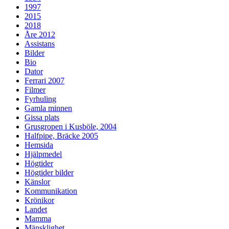
1997
2015
2018
Åre 2012
Assistans
Bilder
Bio
Dator
Ferrari 2007
Filmer
Fyrhuling
Gamla minnen
Gissa plats
Grusgropen i Kusböle, 2004
Halfpipe, Bräcke 2005
Hemsida
Hjälpmedel
Högtider
Högtider bilder
Känslor
Kommunikation
Krönikor
Landet
Mamma
Mänsklighet