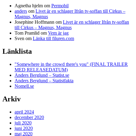
Agnetha hjelm
om
Permobil
anders
om
Livet är en schlager Ifrån tv-soffan till Cirkus –
Magnus, Magnus
Josephine Hoffmann
om
Livet är en schlager Ifrån tv-soffan
till Cirkus – Magnus, Magnus
Tom Pramlid
om
Vem är jag
Sven
om
Länka till filuren.com
Länklista
"Somewhere in the crowd there's you" (FINAL TRAILER
MED RELEASEDATUM)
Anders Berglund – Statist.se
Anders Berglund – Statistfakta
Nomell.se
Arkiv
april 2024
december 2020
juli 2020
juni 2020
maj 2020