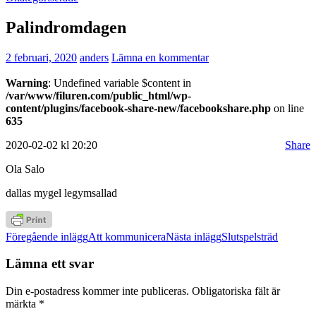
Palindromdagen
2 februari, 2020
anders
Lämna en kommentar
Warning
: Undefined variable $content in
/var/www/filuren.com/public_html/wp-
content/plugins/facebook-share-new/facebookshare.php
on line
635
2020-02-02 kl 20:20
Share
Ola Salo
dallas mygel legymsallad
Inläggsnavigering
Föregående inlägg
Att kommunicera
Nästa inlägg
Slutspelsträd
Lämna ett svar
Din e-postadress kommer inte publiceras.
Obligatoriska fält är
märkta
*