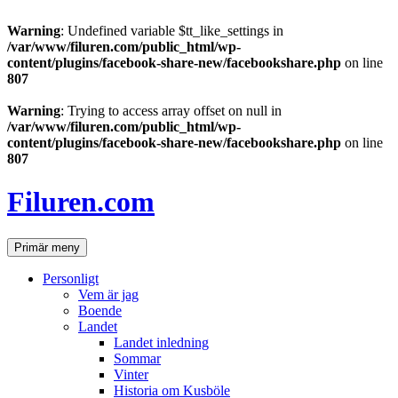
Warning
: Undefined variable $tt_like_settings in
/var/www/filuren.com/public_html/wp-
content/plugins/facebook-share-new/facebookshare.php
on line
807
Warning
: Trying to access array offset on null in
/var/www/filuren.com/public_html/wp-
content/plugins/facebook-share-new/facebookshare.php
on line
807
Hoppa
till
Filuren.com
innehåll
Sök
Primär meny
Personligt
Vem är jag
Boende
Landet
Landet inledning
Sommar
Vinter
Historia om Kusböle