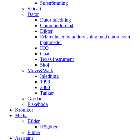
Surströmming
Skicart
Dator
Dator inledning
Commondore 64
Dikter
Erfarenheter av undervisning med datorn som
hjälpmedel
ICQ
Chatt
Texas Instrument
Skoj
Move&Walk
Inledning
1998
2000
Tankar
Grodan
Fiskeboda
Krönikor
Media
Bilder
Högtider
Filmer
Assistans