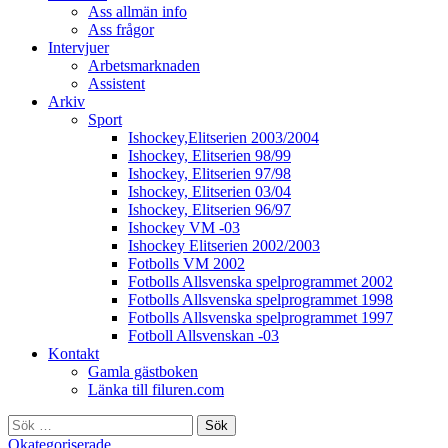
Ass allmän info
Ass frågor
Intervjuer
Arbetsmarknaden
Assistent
Arkiv
Sport
Ishockey,Elitserien 2003/2004
Ishockey, Elitserien 98/99
Ishockey, Elitserien 97/98
Ishockey, Elitserien 03/04
Ishockey, Elitserien 96/97
Ishockey VM -03
Ishockey Elitserien 2002/2003
Fotbolls VM 2002
Fotbolls Allsvenska spelprogrammet 2002
Fotbolls Allsvenska spelprogrammet 1998
Fotbolls Allsvenska spelprogrammet 1997
Fotboll Allsvenskan -03
Kontakt
Gamla gästboken
Länka till filuren.com
Sök
efter:
Okategoriserade