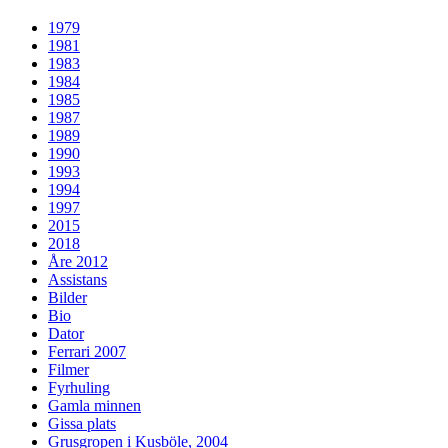
1979
1981
1983
1984
1985
1987
1989
1990
1993
1994
1997
2015
2018
Åre 2012
Assistans
Bilder
Bio
Dator
Ferrari 2007
Filmer
Fyrhuling
Gamla minnen
Gissa plats
Grusgropen i Kusböle, 2004