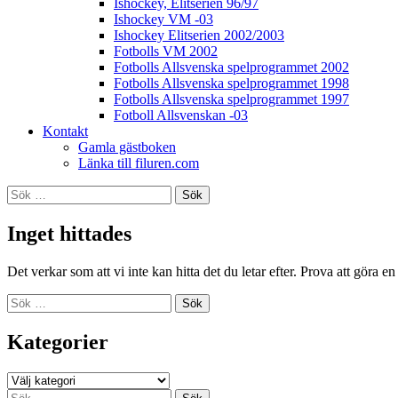
Ishockey, Elitserien 96/97
Ishockey VM -03
Ishockey Elitserien 2002/2003
Fotbolls VM 2002
Fotbolls Allsvenska spelprogrammet 2002
Fotbolls Allsvenska spelprogrammet 1998
Fotbolls Allsvenska spelprogrammet 1997
Fotboll Allsvenskan -03
Kontakt
Gamla gästboken
Länka till filuren.com
Sök
efter:
Inget hittades
Det verkar som att vi inte kan hitta det du letar efter. Prova att göra e
Sök
efter:
Kategorier
Kategorier
Sök