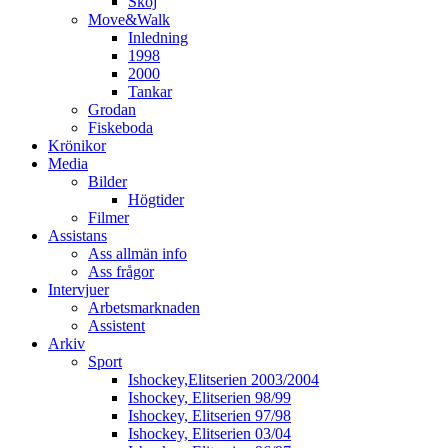
Skoj
Move&Walk
Inledning
1998
2000
Tankar
Grodan
Fiskeboda
Krönikor
Media
Bilder
Högtider
Filmer
Assistans
Ass allmän info
Ass frågor
Intervjuer
Arbetsmarknaden
Assistent
Arkiv
Sport
Ishockey,Elitserien 2003/2004
Ishockey, Elitserien 98/99
Ishockey, Elitserien 97/98
Ishockey, Elitserien 03/04