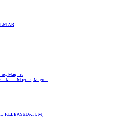
OLM AB
agnus, Magnus
ill Cirkus – Magnus, Magnus
R MED RELEASEDATUM)