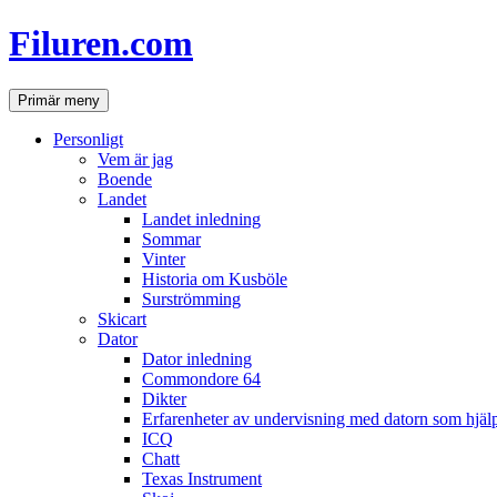
Hoppa
Filuren.com
till
innehåll
Sök
Primär meny
Personligt
Vem är jag
Boende
Landet
Landet inledning
Sommar
Vinter
Historia om Kusböle
Surströmming
Skicart
Dator
Dator inledning
Commondore 64
Dikter
Erfarenheter av undervisning med datorn som hjä
ICQ
Chatt
Texas Instrument