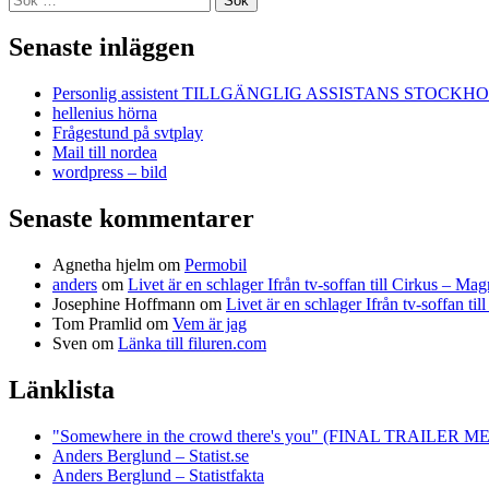
efter:
Senaste inläggen
Personlig assistent TILLGÄNGLIG ASSISTANS STOCKH
hellenius hörna
Frågestund på svtplay
Mail till nordea
wordpress – bild
Senaste kommentarer
Agnetha hjelm
om
Permobil
anders
om
Livet är en schlager Ifrån tv-soffan till Cirkus – M
Josephine Hoffmann
om
Livet är en schlager Ifrån tv-soffan t
Tom Pramlid
om
Vem är jag
Sven
om
Länka till filuren.com
Länklista
"Somewhere in the crowd there's you" (FINAL TRAILE
Anders Berglund – Statist.se
Anders Berglund – Statistfakta