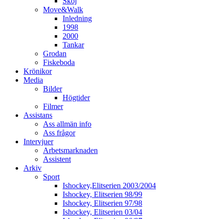
Skoj
Move&Walk
Inledning
1998
2000
Tankar
Grodan
Fiskeboda
Krönikor
Media
Bilder
Högtider
Filmer
Assistans
Ass allmän info
Ass frågor
Intervjuer
Arbetsmarknaden
Assistent
Arkiv
Sport
Ishockey,Elitserien 2003/2004
Ishockey, Elitserien 98/99
Ishockey, Elitserien 97/98
Ishockey, Elitserien 03/04