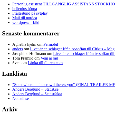
Personlig assistent TILLGÄNGLIG ASSISTANS STOCKH
hellenius hörna
Frågestund på svtplay
Mail till nordea
wordpress – bild
Senaste kommentarer
Agnetha hjelm
om
Permobil
anders
om
Livet är en schlager Ifrån tv-soffan till Cirkus – M
Josephine Hoffmann
om
Livet är en schlager Ifrån tv-soffan t
Tom Pramlid
om
Vem är jag
Sven
om
Länka till filuren.com
Länklista
"Somewhere in the crowd there's you" (FINAL TRAILE
Anders Berglund – Statist.se
Anders Berglund – Statistfakta
Nomell.se
Arkiv