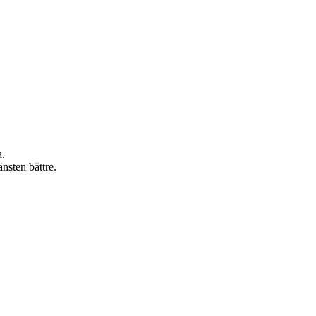
a.
änsten bättre.