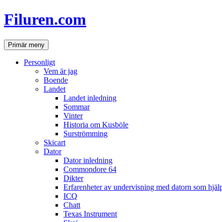
Hoppa
Filuren.com
till
innehåll
Sök
Primär meny
Personligt
Vem är jag
Boende
Landet
Landet inledning
Sommar
Vinter
Historia om Kusböle
Surströmming
Skicart
Dator
Dator inledning
Commondore 64
Dikter
Erfarenheter av undervisning med datorn som hjä
ICQ
Chatt
Texas Instrument