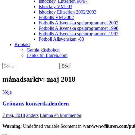
Ishockey, Elitserien 96/97
Ishockey VM -03
Ishockey Elitserien 2002/2003
Fotbolls VM 2002
Fotbolls Allsvenska spelprogrammet 2002
Fotbolls Allsvenska spelprogrammet 1998
Fotbolls Allsvenska spelprogrammet 1997
Fotboll Allsvenskan -03
Kontakt
Gamla gästboken
Länka till filuren.com
Sök
efter:
månadsarkiv: maj 2018
Nöje
Grönans konsertkalendern
7 maj, 2018
anders
Lämna en kommentar
Warning
: Undefined variable $content in
/var/www/filuren.com/pu