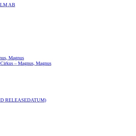
OLM AB
agnus, Magnus
ill Cirkus – Magnus, Magnus
R MED RELEASEDATUM)