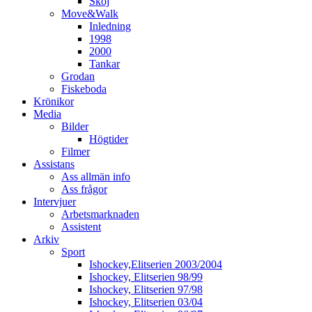
Skoj
Move&Walk
Inledning
1998
2000
Tankar
Grodan
Fiskeboda
Krönikor
Media
Bilder
Högtider
Filmer
Assistans
Ass allmän info
Ass frågor
Intervjuer
Arbetsmarknaden
Assistent
Arkiv
Sport
Ishockey,Elitserien 2003/2004
Ishockey, Elitserien 98/99
Ishockey, Elitserien 97/98
Ishockey, Elitserien 03/04