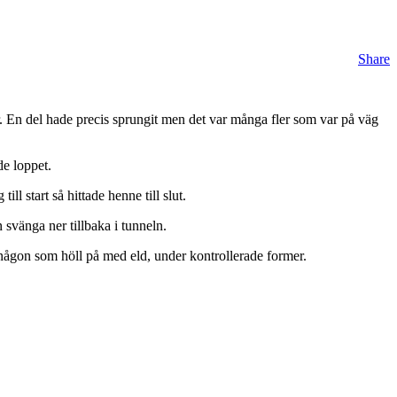
Share
r. En del hade precis sprungit men det var många fler som var på väg
e loppet.
l start så hittade henne till slut.
 svänga ner tillbaka i tunneln.
 någon som höll på med eld, under kontrollerade former.