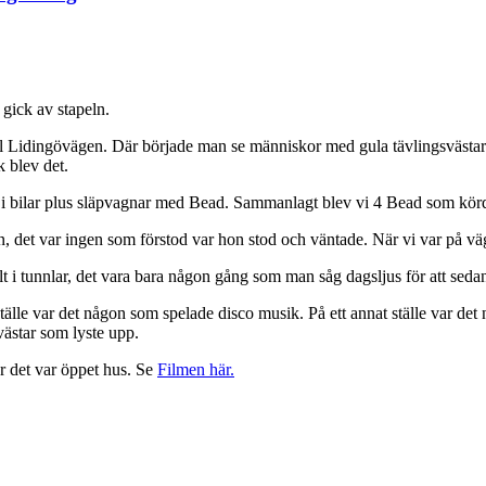
ick av stapeln.
 till Lidingövägen. Där började man se människor med gula tävlingsvästa
 blev det.
 i bilar plus släpvagnar med Bead. Sammanlagt blev vi 4 Bead som körd
 det var ingen som förstod var hon stod och väntade. När vi var på väg til
lt i tunnlar, det vara bara någon gång som man såg dagsljus för att sedan
tälle var det någon som spelade disco musik. På ett annat ställe var det
västar som lyste upp.
är det var öppet hus. Se
Filmen här.