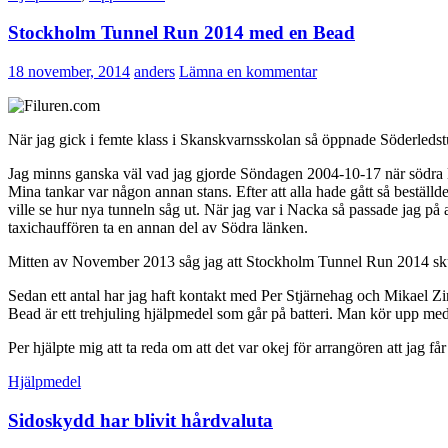
Stockholm Tunnel Run 2014 med en Bead
18 november, 2014
anders
Lämna en kommentar
När jag gick i femte klass i Skanskvarnsskolan så öppnade Söderledstu
Jag minns ganska väl vad jag gjorde Söndagen 2004-10-17 när södra l
Mina tankar var någon annan stans. Efter att alla hade gått så beställd
ville se hur nya tunneln såg ut. När jag var i Nacka så passade jag på 
taxichauffören ta en annan del av Södra länken.
Mitten av November 2013 såg jag att Stockholm Tunnel Run 2014 skull
Sedan ett antal har jag haft kontakt med Per Stjärnehag och Mikael Z
Bead är ett trehjuling hjälpmedel som går på batteri. Man kör upp me
Per hjälpte mig att ta reda om att det var okej för arrangören att jag f
Hjälpmedel
Sidoskydd har blivit hårdvaluta