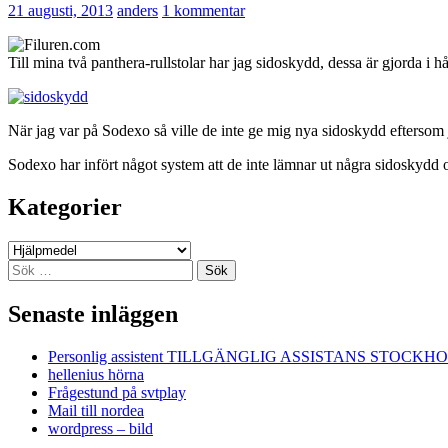
21 augusti, 2013
anders
1 kommentar
Till mina två panthera-rullstolar har jag sidoskydd, dessa är gjorda i hå
När jag var på Sodexo så ville de inte ge mig nya sidoskydd eftersom 
Sodexo har infört något system att de inte lämnar ut några sidoskydd 
Kategorier
Kategorier
Sök
efter:
Senaste inläggen
Personlig assistent TILLGÄNGLIG ASSISTANS STOCKH
hellenius hörna
Frågestund på svtplay
Mail till nordea
wordpress – bild