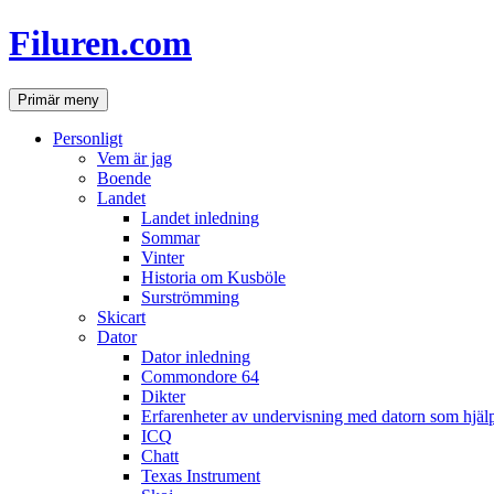
Hoppa
Filuren.com
till
innehåll
Sök
Primär meny
Personligt
Vem är jag
Boende
Landet
Landet inledning
Sommar
Vinter
Historia om Kusböle
Surströmming
Skicart
Dator
Dator inledning
Commondore 64
Dikter
Erfarenheter av undervisning med datorn som hjä
ICQ
Chatt
Texas Instrument