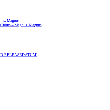
agnus, Magnus
ill Cirkus – Magnus, Magnus
R MED RELEASEDATUM)