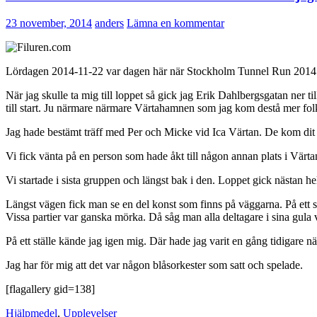
23 november, 2014
anders
Lämna en kommentar
Lördagen 2014-11-22 var dagen här när Stockholm Tunnel Run 2014 g
När jag skulle ta mig till loppet så gick jag Erik Dahlbergsgatan ner
till start. Ju närmare närmare Värtahamnen som jag kom destå mer folk
Jag hade bestämt träff med Per och Micke vid Ica Värtan. De kom dit
Vi fick vänta på en person som hade åkt till någon annan plats i Värtan,
Vi startade i sista gruppen och längst bak i den. Loppet gick nästan he
Längst vägen fick man se en del konst som finns på väggarna. På ett s
Vissa partier var ganska mörka. Då såg man alla deltagare i sina gula 
På ett ställe kände jag igen mig. Där hade jag varit en gång tidigare n
Jag har för mig att det var någon blåsorkester som satt och spelade.
[flagallery gid=138]
Hjälpmedel
,
Upplevelser