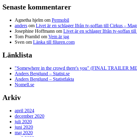
Senaste kommentarer
Agnetha hjelm
om
Permobil
anders
om
Livet är en schlager Ifrån tv-soffan till Cirkus – M
Josephine Hoffmann
om
Livet är en schlager Ifrån tv-soffan t
Tom Pramlid
om
Vem är jag
Sven
om
Länka till filuren.com
Länklista
"Somewhere in the crowd there's you" (FINAL TRAILE
Anders Berglund – Statist.se
Anders Berglund – Statistfakta
Nomell.se
Arkiv
april 2024
december 2020
juli 2020
juni 2020
maj 2020