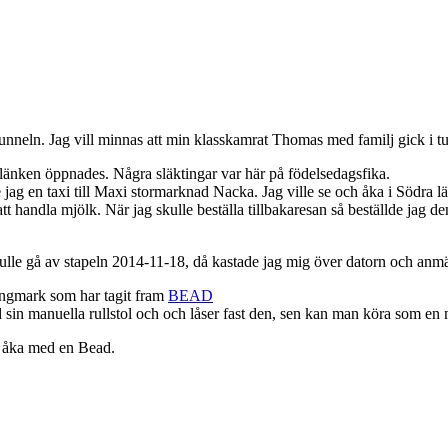
nneln. Jag vill minnas att min klasskamrat Thomas med familj gick i tun
änken öppnades. Några släktingar var här på födelsedagsfika.
e jag en taxi till Maxi stormarknad Nacka. Jag ville se och åka i Södra 
att handla mjölk. När jag skulle beställa tillbakaresan så beställde jag 
e gå av stapeln 2014-11-18, då kastade jag mig över datorn och anmäl
ingmark som har tagit fram
BEAD
d sin manuella rullstol och och låser fast den, sen kan man köra som e
år åka med en Bead.