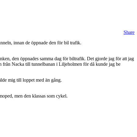
Share
neln, innan de öppnade den för bil trafik.
länken, den öppnades samma dag för biltrafik. Det gjorde jag för att jag
den från Nacka till tunnelbanan i Liljeholmen för då kunde jag be
de mig till loppet med än gång.
n moped, men den klassas som cykel.