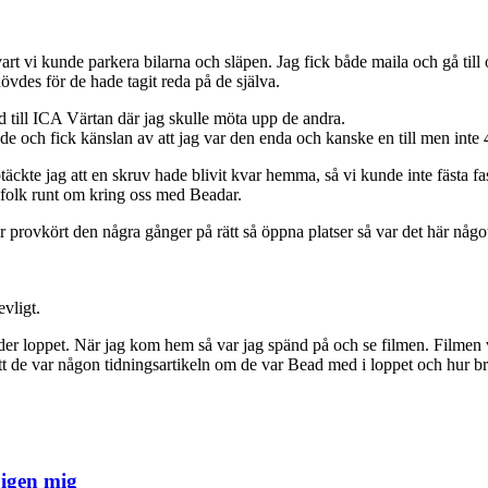
 vi kunde parkera bilarna och släpen. Jag fick både maila och gå till ol
vdes för de hade tagit reda på de själva.
ill ICA Värtan där jag skulle möta upp de andra.
e och fick känslan av att jag var den enda och kanske en till men inte 4
ckte jag att en skruv hade blivit kvar hemma, så vi kunde inte fästa f
d folk runt om kring oss med Beadar.
 provkört den några gånger på rätt så öppna platser så var det här någo
evligt.
 loppet. När jag kom hem så var jag spänd på och se filmen. Filmen var 
 de var någon tidningsartikeln om de var Bead med i loppet och hur bra 
 igen mig