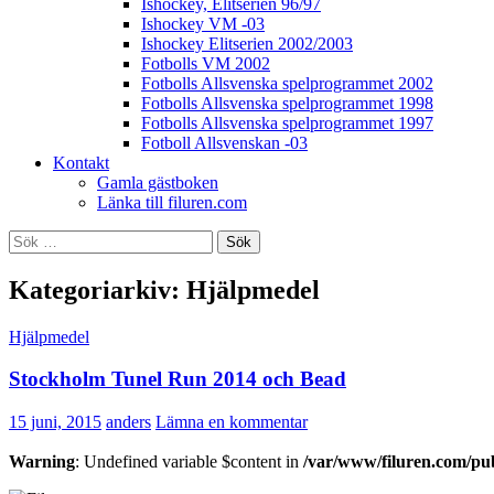
Ishockey, Elitserien 96/97
Ishockey VM -03
Ishockey Elitserien 2002/2003
Fotbolls VM 2002
Fotbolls Allsvenska spelprogrammet 2002
Fotbolls Allsvenska spelprogrammet 1998
Fotbolls Allsvenska spelprogrammet 1997
Fotboll Allsvenskan -03
Kontakt
Gamla gästboken
Länka till filuren.com
Sök
efter:
Kategoriarkiv: Hjälpmedel
Hjälpmedel
Stockholm Tunel Run 2014 och Bead
15 juni, 2015
anders
Lämna en kommentar
Warning
: Undefined variable $content in
/var/www/filuren.com/pu