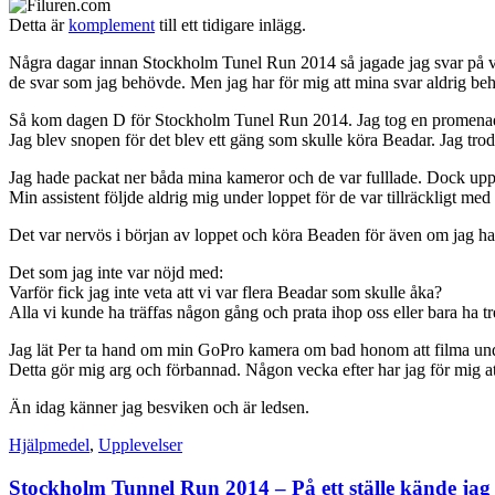
Detta är
komplement
till ett tidigare inlägg.
Några dagar innan Stockholm Tunel Run 2014 så jagade jag svar på vart
de svar som jag behövde. Men jag har för mig att mina svar aldrig behö
Så kom dagen D för Stockholm Tunel Run 2014. Jag tog en promenad t
Jag blev snopen för det blev ett gäng som skulle köra Beadar. Jag trodd
Jag hade packat ner båda mina kameror och de var fulllade. Dock upptä
Min assistent följde aldrig mig under loppet för de var tillräckligt me
Det var nervös i början av loppet och köra Beaden för även om jag har
Det som jag inte var nöjd med:
Varför fick jag inte veta att vi var flera Beadar som skulle åka?
Alla vi kunde ha träffas någon gång och prata ihop oss eller bara ha tr
Jag lät Per ta hand om min GoPro kamera om bad honom att filma under
Detta gör mig arg och förbannad. Någon vecka efter har jag för mig att
Än idag känner jag besviken och är ledsen.
Hjälpmedel
,
Upplevelser
Stockholm Tunnel Run 2014 – På ett ställe kände jag