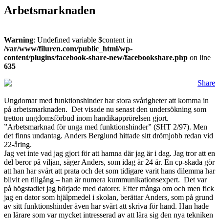
Arbetsmarknaden
Warning
: Undefined variable $content in
/var/www/filuren.com/public_html/wp-
content/plugins/facebook-share-new/facebookshare.php
on line
635
Share
Ungdomar med funktionshinder har stora svårigheter att komma in
på arbetsmarknaden. Det visade nu senast den undersökning som
tretton ungdomsförbud inom handikapprörelsen gjort.
”Arbetsmarknad för unga med funktionshinder” (SHT 2/97). Men
det finns undantag. Anders Berglund hittade sitt drömjobb redan vid
22-åring.
Jag vet inte vad jag gjort för att hamna där jag är i dag. Jag tror att en
del beror på viljan, säger Anders, som idag är 24 år. En cp-skada gör
att han har svårt att prata och det som tidigare varit hans dilemma har
blivit en tillgång – han är numera kummunikationsexpert. Det var
på högstadiet jag började med datorer. Efter många om och men fick
jag en dator som hjälpmedel i skolan, berättar Anders, som på grund
av sitt funktionshinder även har svårt att skriva för hand. Han hade
en lärare som var mycket intresserad av att lära sig den nya tekniken