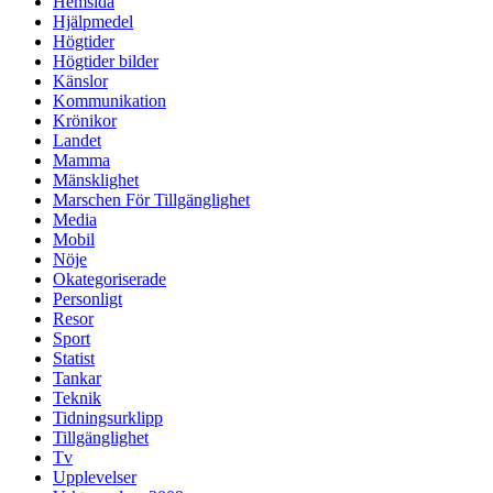
Hemsida
Hjälpmedel
Högtider
Högtider bilder
Känslor
Kommunikation
Krönikor
Landet
Mamma
Mänsklighet
Marschen För Tillgänglighet
Media
Mobil
Nöje
Okategoriserade
Personligt
Resor
Sport
Statist
Tankar
Teknik
Tidningsurklipp
Tillgänglighet
Tv
Upplevelser