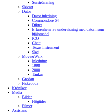
Surströmming
Skicart
Dator
Dator inledning
Commondore 64
Dikter
Erfarenheter av undervisning med datorn som
hjälpmedel
ICQ
Chatt
Texas Instrument
Skoj
Move&Walk
Inledning
1998
2000
Tankar
Grodan
Fiskeboda
Krönikor
Media
Bilder
Högtider
Filmer
Assistans