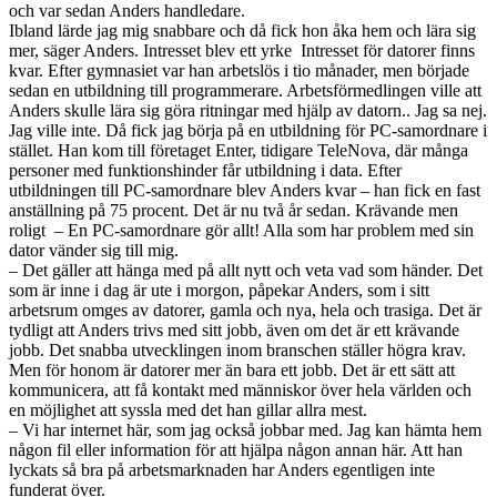
och var sedan Anders handledare.
Ibland lärde jag mig snabbare och då fick hon åka hem och lära sig
mer, säger Anders. Intresset blev ett yrke Intresset för datorer finns
kvar. Efter gymnasiet var han arbetslös i tio månader, men började
sedan en utbildning till programmerare. Arbetsförmedlingen ville att
Anders skulle lära sig göra ritningar med hjälp av datorn.. Jag sa nej.
Jag ville inte. Då fick jag börja på en utbildning för PC-samordnare i
stället. Han kom till företaget Enter, tidigare TeleNova, där många
personer med funktionshinder får utbildning i data. Efter
utbildningen till PC-samordnare blev Anders kvar – han fick en fast
anställning på 75 procent. Det är nu två år sedan. Krävande men
roligt – En PC-samordnare gör allt! Alla som har problem med sin
dator vänder sig till mig.
– Det gäller att hänga med på allt nytt och veta vad som händer. Det
som är inne i dag är ute i morgon, påpekar Anders, som i sitt
arbetsrum omges av datorer, gamla och nya, hela och trasiga. Det är
tydligt att Anders trivs med sitt jobb, även om det är ett krävande
jobb. Det snabba utvecklingen inom branschen ställer högra krav.
Men för honom är datorer mer än bara ett jobb. Det är ett sätt att
kommunicera, att få kontakt med människor över hela världen och
en möjlighet att syssla med det han gillar allra mest.
– Vi har internet här, som jag också jobbar med. Jag kan hämta hem
någon fil eller information för att hjälpa någon annan här. Att han
lyckats så bra på arbetsmarknaden har Anders egentligen inte
funderat över.