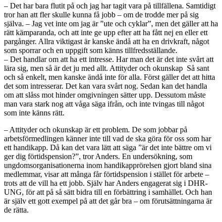
– Det har bara flutit på och jag har tagit vara på tillfällena. Samtidigt
tror han att fler skulle kunna få jobb – om de trodde mer på sig
själva. – Jag vet inte om jag är ”ute och cyklar”, men det gäller att ha
rätt kämparanda, och att inte ge upp efter att ha fått nej en eller ett
pargånger. Allra viktigast är kanske ändå att ha en drivkraft, något
som sporrar och en uppgift som känns tillfredsställande.
– Det handlar om att ha ett intresse. Har man det är det inte svårt att
lära sig, men så är det ju med allt. Attityder och okunskap Så sant
och så enkelt, men kanske ändå inte för alla. Först gäller det att hitta
det som intresserar. Det kan vara svårt nog. Sedan kan det handla
om att slåss mot hinder omgivningen sätter upp. Dessutom måste
man vara stark nog att våga säga ifrån, och inte tvingas till något
som inte känns rätt.
– Attityder och okunskap är ett problem. De som jobbar på
arbetsförmedlingen känner inte till vad de ska göra för oss som har
ett handikapp. Då kan det vara lätt att säga ”är det inte bättre om vi
ger dig förtidspension?”, tror Anders. En undersökning, som
ungdomsorganisationerna inom handikapprörelsen gjort bland sina
medlemmar, visar att många får förtidspension i stället för arbete –
trots att de vill ha ett jobb. Själv har Anders engagerat sig i DHR-
UNG, för att på så sätt bidra till en förbättring i samhället. Och han
är själv ett gott exempel på att det går bra – om förutsättningarna är
de rätta.