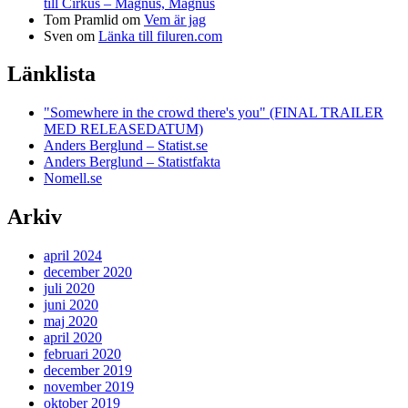
till Cirkus – Magnus, Magnus
Tom Pramlid
om
Vem är jag
Sven
om
Länka till filuren.com
Länklista
"Somewhere in the crowd there's you" (FINAL TRAILER
MED RELEASEDATUM)
Anders Berglund – Statist.se
Anders Berglund – Statistfakta
Nomell.se
Arkiv
april 2024
december 2020
juli 2020
juni 2020
maj 2020
april 2020
februari 2020
december 2019
november 2019
oktober 2019