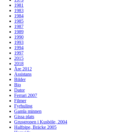
1981
1983
1984
1985
1987
1989
1990
1993
1994
1997
2015
2018
Åre 2012
Assistans
Bilder
Bio
Dator
Ferrari 2007
Filmer
Fyrhuling
Gamla minnen
Gissa plats
Grusgropen i Kusböle, 2004
Halfpipe, Bräcke 2005