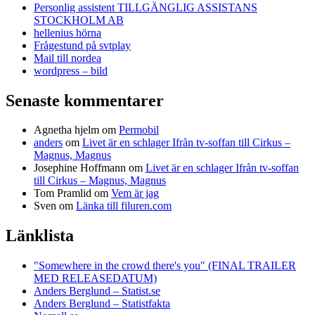
Personlig assistent TILLGÄNGLIG ASSISTANS
STOCKHOLM AB
hellenius hörna
Frågestund på svtplay
Mail till nordea
wordpress – bild
Senaste kommentarer
Agnetha hjelm
om
Permobil
anders
om
Livet är en schlager Ifrån tv-soffan till Cirkus –
Magnus, Magnus
Josephine Hoffmann
om
Livet är en schlager Ifrån tv-soffan
till Cirkus – Magnus, Magnus
Tom Pramlid
om
Vem är jag
Sven
om
Länka till filuren.com
Länklista
"Somewhere in the crowd there's you" (FINAL TRAILER
MED RELEASEDATUM)
Anders Berglund – Statist.se
Anders Berglund – Statistfakta