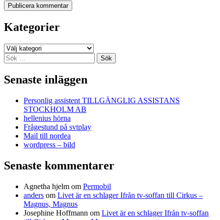
Kategorier
Kategorier
Sök
efter:
Senaste inläggen
Personlig assistent TILLGÄNGLIG ASSISTANS
STOCKHOLM AB
hellenius hörna
Frågestund på svtplay
Mail till nordea
wordpress – bild
Senaste kommentarer
Agnetha hjelm
om
Permobil
anders
om
Livet är en schlager Ifrån tv-soffan till Cirkus –
Magnus, Magnus
Josephine Hoffmann
om
Livet är en schlager Ifrån tv-soffan