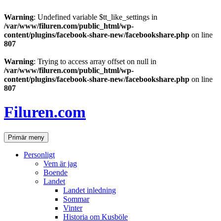
Warning
: Undefined variable $tt_like_settings in
/var/www/filuren.com/public_html/wp-
content/plugins/facebook-share-new/facebookshare.php
on line
807
Warning
: Trying to access array offset on null in
/var/www/filuren.com/public_html/wp-
content/plugins/facebook-share-new/facebookshare.php
on line
807
Hoppa
till
Filuren.com
innehåll
Sök
Primär meny
Personligt
Vem är jag
Boende
Landet
Landet inledning
Sommar
Vinter
Historia om Kusböle