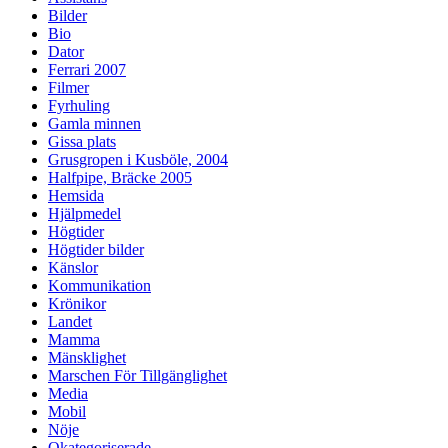
Bilder
Bio
Dator
Ferrari 2007
Filmer
Fyrhuling
Gamla minnen
Gissa plats
Grusgropen i Kusböle, 2004
Halfpipe, Bräcke 2005
Hemsida
Hjälpmedel
Högtider
Högtider bilder
Känslor
Kommunikation
Krönikor
Landet
Mamma
Mänsklighet
Marschen För Tillgänglighet
Media
Mobil
Nöje
Okategoriserade