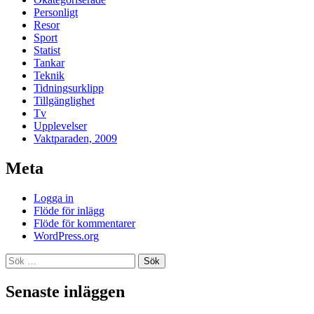
Personligt
Resor
Sport
Statist
Tankar
Teknik
Tidningsurklipp
Tillgänglighet
Tv
Upplevelser
Vaktparaden, 2009
Meta
Logga in
Flöde för inlägg
Flöde för kommentarer
WordPress.org
Sök
efter:
Senaste inläggen