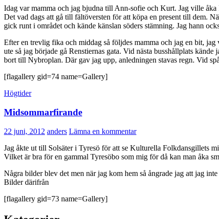
Idag var mamma och jag bjudna till Ann-sofie och Kurt. Jag ville åka ko
Det vad dags att gå till fältöversten för att köpa en present till dem. N
gick runt i området och kände känslan söders stämning. Jag hann också 
Efter en trevlig fika och middag så följdes mamma och jag en bit, jag vi
ute så jag började gå Renstiernas gata. Vid nästa busshållplats kände ja
bort till Nybroplan. Där gav jag upp, anledningen stavas regn. Vid spå
[flagallery gid=74 name=Gallery]
Högtider
Midsommarfirande
22 juni, 2012
anders
Lämna en kommentar
Jag åkte ut till Solsäter i Tyresö för att se Kulturella Folkdansgillets
Vilket är bra för en gammal Tyresöbo som mig för då kan man åka små
Några bilder blev det men när jag kom hem så ångrade jag att jag inte 
Bilder därifrån
[flagallery gid=73 name=Gallery]