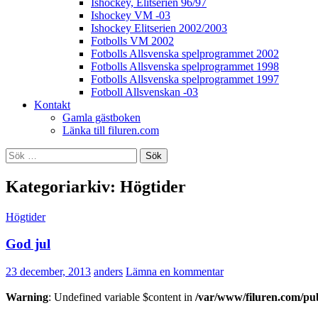
Ishockey, Elitserien 96/97
Ishockey VM -03
Ishockey Elitserien 2002/2003
Fotbolls VM 2002
Fotbolls Allsvenska spelprogrammet 2002
Fotbolls Allsvenska spelprogrammet 1998
Fotbolls Allsvenska spelprogrammet 1997
Fotboll Allsvenskan -03
Kontakt
Gamla gästboken
Länka till filuren.com
Sök
efter:
Kategoriarkiv: Högtider
Högtider
God jul
23 december, 2013
anders
Lämna en kommentar
Warning
: Undefined variable $content in
/var/www/filuren.com/pu