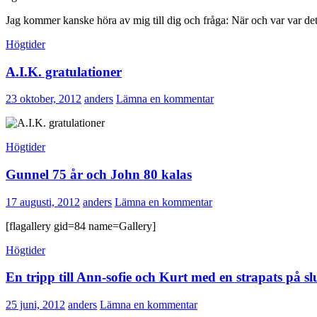
Jag kommer kanske höra av mig till dig och fråga: När och var var d
Högtider
A.I.K. gratulationer
23 oktober, 2012
anders
Lämna en kommentar
Högtider
Gunnel 75 år och John 80 kalas
17 augusti, 2012
anders
Lämna en kommentar
[flagallery gid=84 name=Gallery]
Högtider
En tripp till Ann-sofie och Kurt med en strapats på sl
25 juni, 2012
anders
Lämna en kommentar