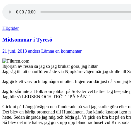
Högtider
Midsommar i Tyresö
21 juni, 2013
anders
Lämna en kommentar
Ibjörjan av resan sa jag so jag brukar göra, jag hittar.
Jag såg till att chauffören åkte via Njupkärrsvägen när jag skulle till
Jag gick ett varv och tog några nilotter. Ingen var där just då som j
Jag förstår inte att folk som jobbar på Solsäter vet bättre. Jag hee
Jag blir så LEDSEN OCH TRÖTT PÅ SÅNT.
Gick ut på Långsjövägen och funderade på vad jag skulle göra eller om
Det blev en härlig promenad till Hundängen. Jag kände knappt igen någo
hette. Sedan ångrade jag mig och börja gå, Vi gick en bra bit på en bre
Så blev det inte häller, jag gcik upp upp bland radhuset vid Krusboda 