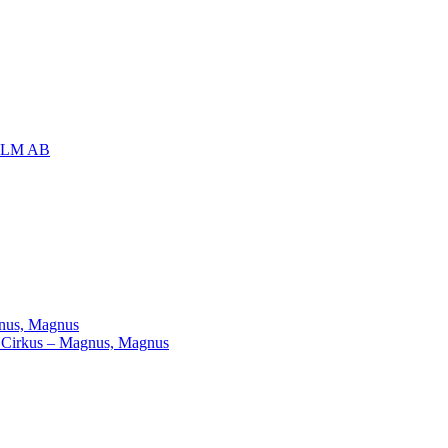
OLM AB
agnus, Magnus
ill Cirkus – Magnus, Magnus