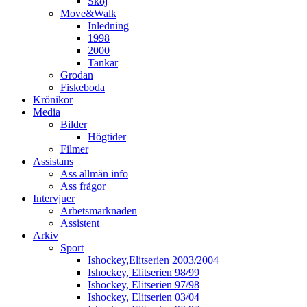
Skoj
Move&Walk
Inledning
1998
2000
Tankar
Grodan
Fiskeboda
Krönikor
Media
Bilder
Högtider
Filmer
Assistans
Ass allmän info
Ass frågor
Intervjuer
Arbetsmarknaden
Assistent
Arkiv
Sport
Ishockey,Elitserien 2003/2004
Ishockey, Elitserien 98/99
Ishockey, Elitserien 97/98
Ishockey, Elitserien 03/04