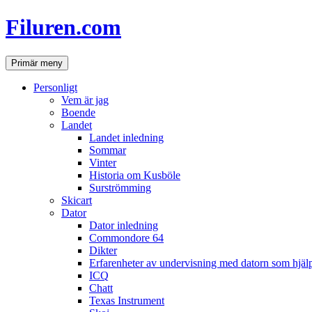
Hoppa
Filuren.com
till
innehåll
Sök
Primär meny
Personligt
Vem är jag
Boende
Landet
Landet inledning
Sommar
Vinter
Historia om Kusböle
Surströmming
Skicart
Dator
Dator inledning
Commondore 64
Dikter
Erfarenheter av undervisning med datorn som hjä
ICQ
Chatt
Texas Instrument