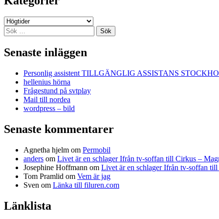
Kategorier
Kategorier
Sök
efter:
Senaste inläggen
Personlig assistent TILLGÄNGLIG ASSISTANS STOCKH
hellenius hörna
Frågestund på svtplay
Mail till nordea
wordpress – bild
Senaste kommentarer
Agnetha hjelm
om
Permobil
anders
om
Livet är en schlager Ifrån tv-soffan till Cirkus – M
Josephine Hoffmann
om
Livet är en schlager Ifrån tv-soffan t
Tom Pramlid
om
Vem är jag
Sven
om
Länka till filuren.com
Länklista