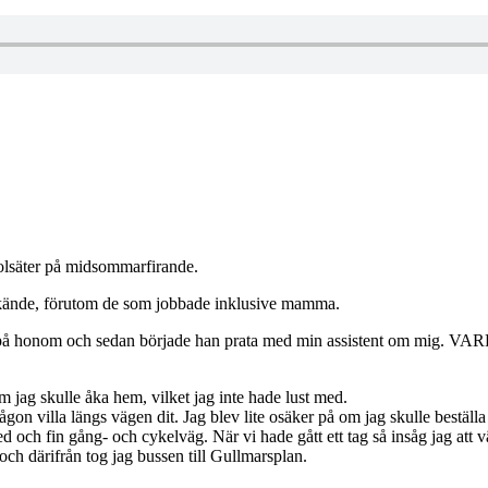
 Solsäter på midsommarfirande.
ag kände, förutom de som jobbade inklusive mamma.
jade på honom och sedan började han prata med min assistent om mig. V
 jag skulle åka hem, vilket jag inte hade lust med.
n villa längs vägen dit. Jag blev lite osäker på om jag skulle beställa 
d och fin gång- och cykelväg. När vi hade gått ett tag så insåg jag att 
och därifrån tog jag bussen till Gullmarsplan.