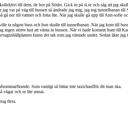
llektivt till dem, de bor på Söder. Gick in på sl.se och såg att jag skul
är jag var på väg till bussen så ändrade jag mig, jag tog tunnelbanan till S
gå ner till vattnet och fotta lite. När jag skulle gå upp till Ann-sofi
lle ta någon buss och hon skulle till tunnelbanan. När jag kom till bussh
g ingen större lust att vänta in bussen. När vi hade kommit fram till Katar
rvagnshållplatsen fanns det tak som jag väntade under. Sedan åkte jag t
 midsommarfirande. Som vanligt så hittar inte taxichaufför dit man ska.
 vägar och se lite annat.
tog flera.