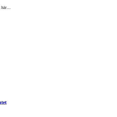
et här…
utet