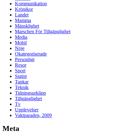
Kommunikation
Krönikor
Landet
Mamma
Mänsklighet
Marschen För Tillgänglighet
Media
Mobil
Nöje
Okategoriserade
Personligt
Resor
Sport
Statist
Tankar
Teknik
Tidningsurklipp
Tillgänglighet
Tv
Upplevelser
Vaktparaden, 2009
Meta