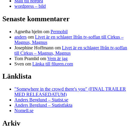
Mail till nordea
wordpress – bild
Senaste kommentarer
Agnetha hjelm
om
Permobil
anders
om
Livet är en schlager Ifrån tv-soffan till Cirkus –
Magnus, Magnus
Josephine Hoffmann
om
Livet är en schlager Ifrån tv-soffan
till Cirkus – Magnus, Magnus
Tom Pramlid
om
Vem är jag
Sven
om
Länka till filuren.com
Länklista
"Somewhere in the crowd there's you" (FINAL TRAILER
MED RELEASEDATUM)
Anders Berglund – Statist.se
Anders Berglund – Statistfakta
Nomell.se
Arkiv