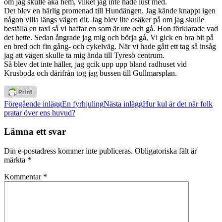
om jag skulle åka hem, vilket jag inte hade lust med.
Det blev en härlig promenad till Hundängen. Jag kände knappt igen
någon villa längs vägen dit. Jag blev lite osäker på om jag skulle
beställa en taxi så vi haffar en som är ute och gå. Hon förklarade vad
det hette. Sedan ångrade jag mig och börja gå, Vi gick en bra bit på
en bred och fin gång- och cykelväg. När vi hade gått ett tag så insåg
jag att vägen skulle ta mig ända till Tyresö centrum.
Så blev det inte häller, jag gcik upp upp bland radhuset vid
Krusboda och därifrån tog jag bussen till Gullmarsplan.
Inläggsnavigering
Föregående inlägg
En fyrhjuling
Nästa inlägg
Hur kul är det när folk
pratar över ens huvud?
Lämna ett svar
Din e-postadress kommer inte publiceras.
Obligatoriska fält är
märkta
*
Kommentar
*