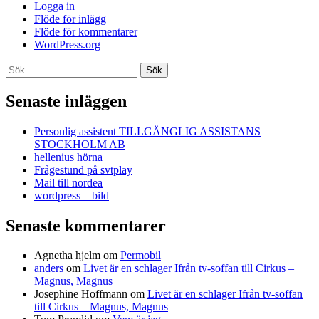
Logga in
Flöde för inlägg
Flöde för kommentarer
WordPress.org
Sök
efter:
Senaste inläggen
Personlig assistent TILLGÄNGLIG ASSISTANS
STOCKHOLM AB
hellenius hörna
Frågestund på svtplay
Mail till nordea
wordpress – bild
Senaste kommentarer
Agnetha hjelm
om
Permobil
anders
om
Livet är en schlager Ifrån tv-soffan till Cirkus –
Magnus, Magnus
Josephine Hoffmann
om
Livet är en schlager Ifrån tv-soffan
till Cirkus – Magnus, Magnus