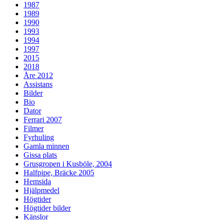
1987
1989
1990
1993
1994
1997
2015
2018
Åre 2012
Assistans
Bilder
Bio
Dator
Ferrari 2007
Filmer
Fyrhuling
Gamla minnen
Gissa plats
Grusgropen i Kusböle, 2004
Halfpipe, Bräcke 2005
Hemsida
Hjälpmedel
Högtider
Högtider bilder
Känslor