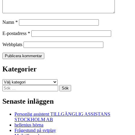
Namn
*
E-postadress
*
Webbplats
Kategorier
Kategorier
Sök
efter:
Senaste inläggen
Personlig assistent TILLGÄNGLIG ASSISTANS
STOCKHOLM AB
hellenius hörna
Frågestund på svtplay