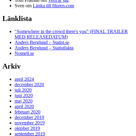
Tom Pramlid
om
Vem är jag
Sven
om
Länka till filuren.com
Länklista
"Somewhere in the crowd there's you" (FINAL TRAILER
MED RELEASEDATUM)
Anders Berglund – Statist.se
Anders Berglund – Statistfakta
Nomell.se
Arkiv
april 2024
december 2020
juli 2020
juni 2020
maj 2020
april 2020
februari 2020
december 2019
november 2019
oktober 2019
september 2019