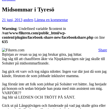
Midsommar i Tyresö
21 juni, 2013
anders
Lämna en kommentar
Warning
: Undefined variable $content in
/var/www/filuren.com/public_html/wp-
content/plugins/facebook-share-new/facebookshare.php
on line
635
Share
Ibjörjan av resan sa jag so jag brukar göra, jag hittar.
Jag såg till att chauffören åkte via Njupkärrsvägen när jag skulle till
Solsäter på midsommarfirande.
Jag gick ett varv och tog några nilotter. Ingen var där just då som jag
kände, förutom de som jobbade inklusive mamma.
Jag förstår inte att folk som jobbar på Solsäter vet bättre. Jag heejade
på honom och sedan började han prata med min assistent om mig.
VARFÖR??
Jag blir så LEDSEN OCH TRÖTT PÅ SÅNT.
Gick ut på Långsjövägen och funderade på vad jag skulle göra eller