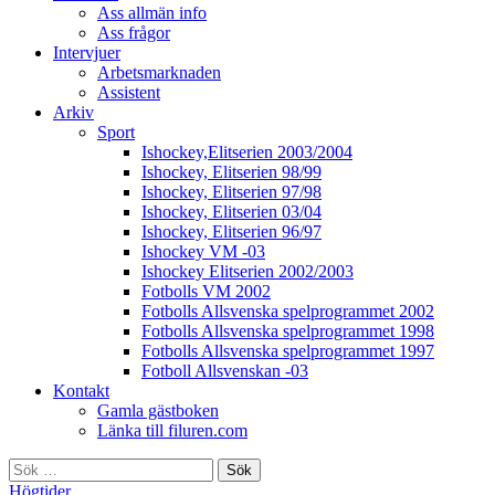
Ass allmän info
Ass frågor
Intervjuer
Arbetsmarknaden
Assistent
Arkiv
Sport
Ishockey,Elitserien 2003/2004
Ishockey, Elitserien 98/99
Ishockey, Elitserien 97/98
Ishockey, Elitserien 03/04
Ishockey, Elitserien 96/97
Ishockey VM -03
Ishockey Elitserien 2002/2003
Fotbolls VM 2002
Fotbolls Allsvenska spelprogrammet 2002
Fotbolls Allsvenska spelprogrammet 1998
Fotbolls Allsvenska spelprogrammet 1997
Fotboll Allsvenskan -03
Kontakt
Gamla gästboken
Länka till filuren.com
Sök
efter:
Högtider