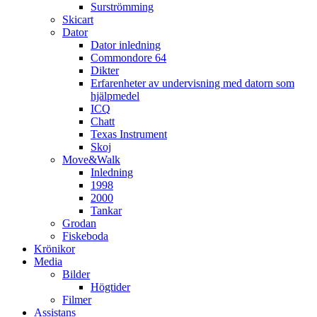
Surströmming
Skicart
Dator
Dator inledning
Commondore 64
Dikter
Erfarenheter av undervisning med datorn som
hjälpmedel
ICQ
Chatt
Texas Instrument
Skoj
Move&Walk
Inledning
1998
2000
Tankar
Grodan
Fiskeboda
Krönikor
Media
Bilder
Högtider
Filmer
Assistans