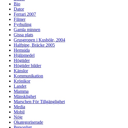
Bio
Dator
Ferrari 2007
Filmer
Fyrhuling
Gamla minnen
Gissa plats
Grusgropen i Kusböle, 2004
Halfpipe, Bräcke 2005
Hemsida
Hjälpmedel
Högtider
Högtider bilder
Känslor
Kommunikation
Krönikor
Landet
Mamma
Mänsklighet
Marschen För Tillgänglighet
Media
Mobil
Nöje
Okategoriserade
Personligt