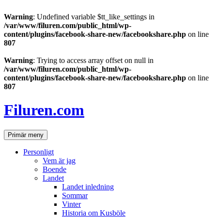
Warning
: Undefined variable $tt_like_settings in
/var/www/filuren.com/public_html/wp-
content/plugins/facebook-share-new/facebookshare.php
on line
807
Warning
: Trying to access array offset on null in
/var/www/filuren.com/public_html/wp-
content/plugins/facebook-share-new/facebookshare.php
on line
807
Hoppa
till
Filuren.com
innehåll
Sök
Primär meny
Personligt
Vem är jag
Boende
Landet
Landet inledning
Sommar
Vinter
Historia om Kusböle