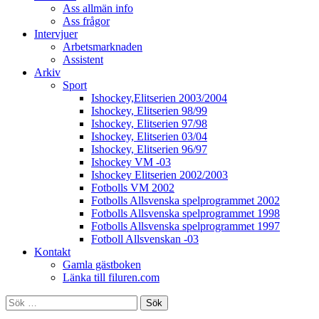
Ass allmän info
Ass frågor
Intervjuer
Arbetsmarknaden
Assistent
Arkiv
Sport
Ishockey,Elitserien 2003/2004
Ishockey, Elitserien 98/99
Ishockey, Elitserien 97/98
Ishockey, Elitserien 03/04
Ishockey, Elitserien 96/97
Ishockey VM -03
Ishockey Elitserien 2002/2003
Fotbolls VM 2002
Fotbolls Allsvenska spelprogrammet 2002
Fotbolls Allsvenska spelprogrammet 1998
Fotbolls Allsvenska spelprogrammet 1997
Fotboll Allsvenskan -03
Kontakt
Gamla gästboken
Länka till filuren.com
Sök
efter: