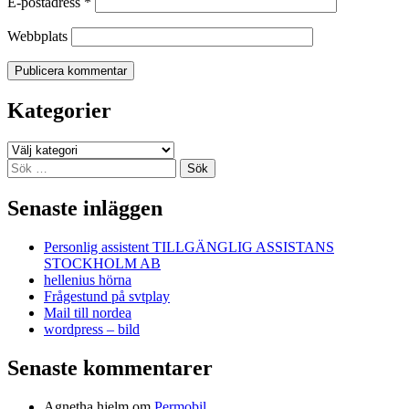
E-postadress
*
Webbplats
Kategorier
Kategorier
Sök
efter:
Senaste inläggen
Personlig assistent TILLGÄNGLIG ASSISTANS
STOCKHOLM AB
hellenius hörna
Frågestund på svtplay
Mail till nordea
wordpress – bild
Senaste kommentarer
Agnetha hjelm
om
Permobil