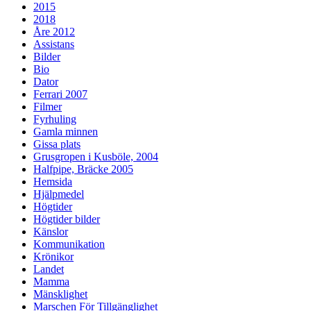
2015
2018
Åre 2012
Assistans
Bilder
Bio
Dator
Ferrari 2007
Filmer
Fyrhuling
Gamla minnen
Gissa plats
Grusgropen i Kusböle, 2004
Halfpipe, Bräcke 2005
Hemsida
Hjälpmedel
Högtider
Högtider bilder
Känslor
Kommunikation
Krönikor
Landet
Mamma
Mänsklighet
Marschen För Tillgänglighet