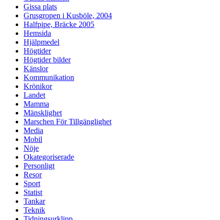
Gissa plats
Grusgropen i Kusböle, 2004
Halfpipe, Bräcke 2005
Hemsida
Hjälpmedel
Högtider
Högtider bilder
Känslor
Kommunikation
Krönikor
Landet
Mamma
Mänsklighet
Marschen För Tillgänglighet
Media
Mobil
Nöje
Okategoriserade
Personligt
Resor
Sport
Statist
Tankar
Teknik
Tidningsurklipp