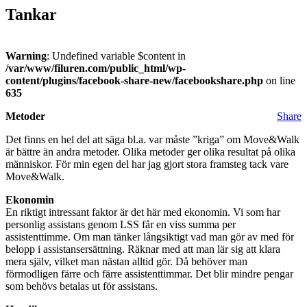
Tankar
Warning
: Undefined variable $content in
/var/www/filuren.com/public_html/wp-
content/plugins/facebook-share-new/facebookshare.php
on line
635
Metoder
Share
Det finns en hel del att säga bl.a. var måste ”kriga” om Move&Walk
är bättre än andra metoder. Olika metoder ger olika resultat på olika
människor. För min egen del har jag gjort stora framsteg tack vare
Move&Walk.
Ekonomin
En riktigt intressant faktor är det här med ekonomin. Vi som har
personlig assistans genom LSS får en viss summa per
assistenttimme. Om man tänker långsiktigt vad man gör av med för
belopp i assistansersättning. Räknar med att man lär sig att klara
mera själv, vilket man nästan alltid gör. Då behöver man
förmodligen färre och färre assistenttimmar. Det blir mindre pengar
som behövs betalas ut för assistans.