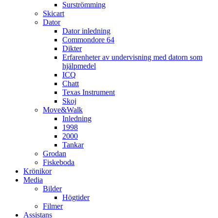
Surströmming
Skicart
Dator
Dator inledning
Commondore 64
Dikter
Erfarenheter av undervisning med datorn som
hjälpmedel
ICQ
Chatt
Texas Instrument
Skoj
Move&Walk
Inledning
1998
2000
Tankar
Grodan
Fiskeboda
Krönikor
Media
Bilder
Högtider
Filmer
Assistans