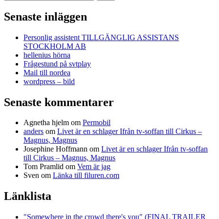
efter:
Senaste inläggen
Personlig assistent TILLGÄNGLIG ASSISTANS
STOCKHOLM AB
hellenius hörna
Frågestund på svtplay
Mail till nordea
wordpress – bild
Senaste kommentarer
Agnetha hjelm
om
Permobil
anders
om
Livet är en schlager Ifrån tv-soffan till Cirkus –
Magnus, Magnus
Josephine Hoffmann
om
Livet är en schlager Ifrån tv-soffan
till Cirkus – Magnus, Magnus
Tom Pramlid
om
Vem är jag
Sven
om
Länka till filuren.com
Länklista
"Somewhere in the crowd there's you" (FINAL TRAILER