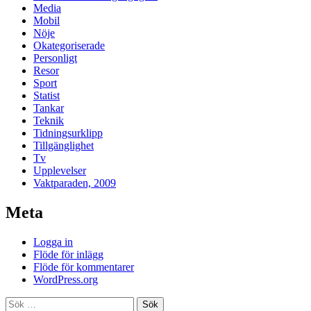
Media
Mobil
Nöje
Okategoriserade
Personligt
Resor
Sport
Statist
Tankar
Teknik
Tidningsurklipp
Tillgänglighet
Tv
Upplevelser
Vaktparaden, 2009
Meta
Logga in
Flöde för inlägg
Flöde för kommentarer
WordPress.org
Sök