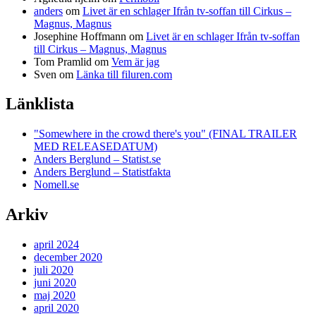
anders
om
Livet är en schlager Ifrån tv-soffan till Cirkus –
Magnus, Magnus
Josephine Hoffmann
om
Livet är en schlager Ifrån tv-soffan
till Cirkus – Magnus, Magnus
Tom Pramlid
om
Vem är jag
Sven
om
Länka till filuren.com
Länklista
"Somewhere in the crowd there's you" (FINAL TRAILER
MED RELEASEDATUM)
Anders Berglund – Statist.se
Anders Berglund – Statistfakta
Nomell.se
Arkiv
april 2024
december 2020
juli 2020
juni 2020
maj 2020
april 2020