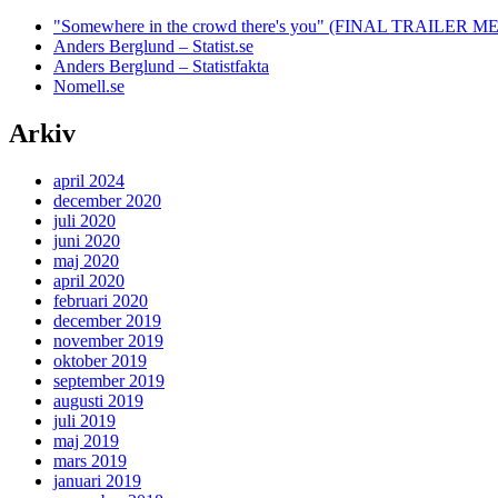
"Somewhere in the crowd there's you" (FINAL TRAILE
Anders Berglund – Statist.se
Anders Berglund – Statistfakta
Nomell.se
Arkiv
april 2024
december 2020
juli 2020
juni 2020
maj 2020
april 2020
februari 2020
december 2019
november 2019
oktober 2019
september 2019
augusti 2019
juli 2019
maj 2019
mars 2019
januari 2019