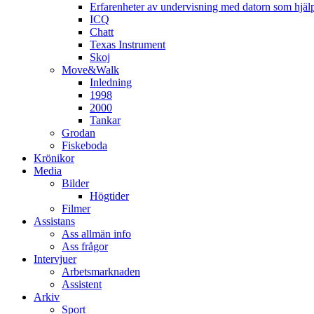
Erfarenheter av undervisning med datorn som hjä
ICQ
Chatt
Texas Instrument
Skoj
Move&Walk
Inledning
1998
2000
Tankar
Grodan
Fiskeboda
Krönikor
Media
Bilder
Högtider
Filmer
Assistans
Ass allmän info
Ass frågor
Intervjuer
Arbetsmarknaden
Assistent
Arkiv
Sport