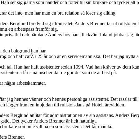
Han ser sig gärna som händer och fötter till sin brukare och tycker att r
ar det inte, men har man en bra relation så löser sig allting.
Berglund bredvid sig i framsätet. Anders Brenner tar ut rullstolen frå
nu ett arbetspass framför sig.
n privatbil och hämtade Anders hos hans flickvän. Ibland jobbar jag lit
h den bakgrund han har.
 krog och haft cafŽ i 25 år och är en servicemänniska. Det har jag nytta a
h tal. Han har haft assistenter sedan 1994. Vad han kräver av dem kan
stenterna får sina nischer där de gör det som de är bäst på.
har några arbetskamrater.
far jag hennes vänner och hennes personliga assistenter. Det rasslar till 
h lägger fram en inbjudan till rullstolsdans på Hotell årevidden.
rs Berglund anlitar för administrationen av sin assistans. Anders Bergl
ngstid. Det tycker Anders Brenner är helt naturligt.
 en brukare som inte vill ha en som assistent. Det får man ta.
ders Brenner.