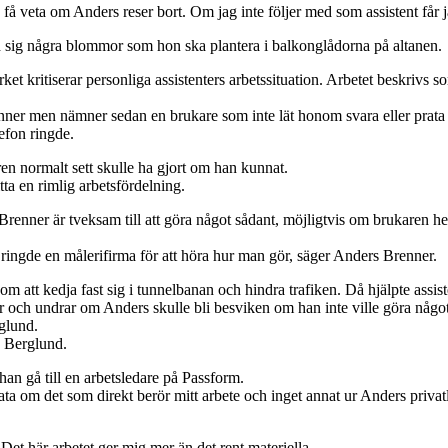
a få veta om Anders reser bort. Om jag inte följer med som assistent får 
sig några blommor som hon ska plantera i balkonglådorna på altanen.
 kritiserar personliga assistenters arbetssituation. Arbetet beskrivs s
er men nämner sedan en brukare som inte lät honom svara eller prata i 
lefon ringde.
en normalt sett skulle ha gjort om han kunnat.
hitta en rimlig arbetsfördelning.
nner är tveksam till att göra något sådant, möjligtvis om brukaren hel
 ringde en målerifirma för att höra hur man gör, säger Anders Brenner.
tt kedja fast sig i tunnelbanan och hindra trafiken. Då hjälpte assiste
r och undrar om Anders skulle bli besviken om han inte ville göra något
rglund.
s Berglund.
an gå till en arbetsledare på Passform.
ata om det som direkt berör mitt arbete och inget annat ur Anders privatl
 Det här arbetet ger mig mer än det rent materiella.