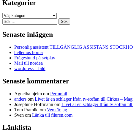
Kategorier
Kategorier
Sök
efter:
Senaste inläggen
Personlig assistent TILLGÄNGLIG ASSISTANS STOCKH
hellenius hörna
Frågestund på svtplay
Mail till nordea
wordpress – bild
Senaste kommentarer
Agnetha hjelm
om
Permobil
anders
om
Livet är en schlager Ifrån tv-soffan till Cirkus – M
Josephine Hoffmann
om
Livet är en schlager Ifrån tv-soffan t
Tom Pramlid
om
Vem är jag
Sven
om
Länka till filuren.com
Länklista