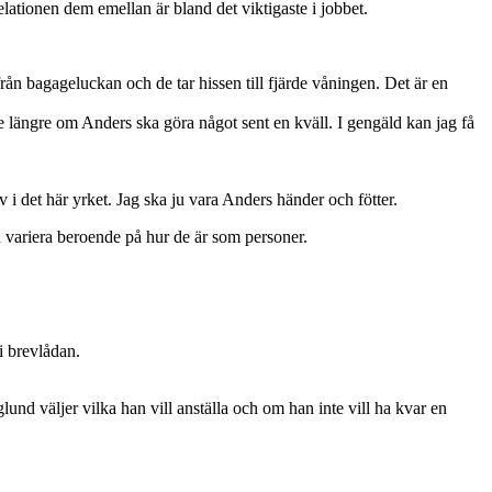
elationen dem emellan är bland det viktigaste i jobbet.
n bagageluckan och de tar hissen till fjärde våningen. Det är en
e längre om Anders ska göra något sent en kväll. I gengäld kan jag få
v i det här yrket. Jag ska ju vara Anders händer och fötter.
 variera beroende på hur de är som personer.
i brevlådan.
und väljer vilka han vill anställa och om han inte vill ha kvar en