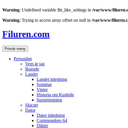
Warning
: Undefined variable $tt_like_settings in
/var/www/filuren.
Warning
: Trying to access array offset on null in
/var/www/filuren.
Hoppa
till
Filuren.com
innehåll
Sök
Primär meny
Personligt
Vem är jag
Boende
Landet
Landet inledning
Sommar
Vinter
Historia om Kusböle
Surströmming
Skicart
Dator
Dator inledning
Commondore 64
Dikter