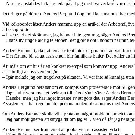
– När jag anställdes fick jag reda på att jag med två veckors varsel sk
Det ringer på dörren. Anders Berglund öppnar. Hans mamma har med 
Vid köksbordet läser Anders mamma upp en artikel där Arbetsmiljöverket
arbetsuppgifter.
– Usch vad det skrämmer, jag känner inte igen mig, säger Anders Brenn
– I hans liv ringde aldrig telefonen, det gjorde ont i honom när min te
Anders Brenner tycker att en assistent inte ska göra mer än vad brukar
– Det får inte bli så att assistenten blir familjens butler. Det gäller att 
Att måla om ett hus är ett konkret exempel som kommer upp. Anders Bre
är naturligt att assistenten gör.
– Igår målade jag om trägolvet på altanen. Vi var inte så kunniga utan
Anders Berglund berättar om en kompis som protesterade mot SL genom a
– Jag skulle vara mycket tveksam till något sånt, säger Anders Brenne
– Kanske, men jag har inget intresse av att göra det, säger Anders Be
Assistenterna har regelbundet personalmöten tillsammans med Ander
Om Anders Brenner skulle vilja prata om något problem i arbetet kan h
– Jag har möjligheten att smyga dit om jag vill. Men då får jag bara pr
Anders Brenner ser fram emot att jobba vidare i assistentyrket.
– Efter 25 år i restaurangbranschen har jag arbetat ihop till pensionen.