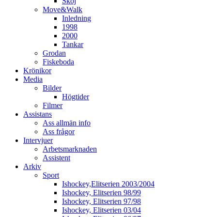
Skoj
Move&Walk
Inledning
1998
2000
Tankar
Grodan
Fiskeboda
Krönikor
Media
Bilder
Högtider
Filmer
Assistans
Ass allmän info
Ass frågor
Intervjuer
Arbetsmarknaden
Assistent
Arkiv
Sport
Ishockey,Elitserien 2003/2004
Ishockey, Elitserien 98/99
Ishockey, Elitserien 97/98
Ishockey, Elitserien 03/04