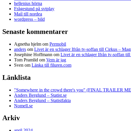
hellenius hörna
Frågestund på svtplay
Mail till nordea
wordpress – bild
Senaste kommentarer
Agnetha hjelm
om
Permobil
anders
om
Livet är en schlager Ifrån tv-soffan till Cirkus – M
Josephine Hoffmann
om
Livet är en schlager Ifrån tv-soffan t
Tom Pramlid
om
Vem är jag
Sven
om
Länka till filuren.com
Länklista
"Somewhere in the crowd there's you" (FINAL TRAILE
Anders Berglund – Statist.se
Anders Berglund – Statistfakta
Nomell.se
Arkiv
april 2024