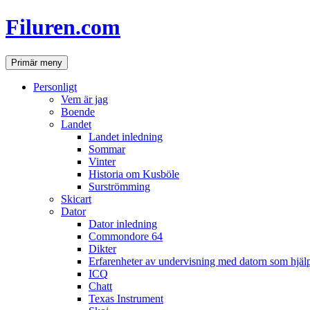
Hoppa
Filuren.com
till
innehåll
Sök
Primär meny
Personligt
Vem är jag
Boende
Landet
Landet inledning
Sommar
Vinter
Historia om Kusböle
Surströmming
Skicart
Dator
Dator inledning
Commondore 64
Dikter
Erfarenheter av undervisning med datorn som hjä
ICQ
Chatt
Texas Instrument