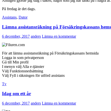
Äntligen gjorde jag slag i saken, något som jag har tänkt på i några år.
På fredag är det dags.
Assistans
,
Dator
Lämna assistansräkning på Försäkringskassans hem
6 december, 2017
anders
Lämna en kommentar
För att lämna assistansräkning på Försäkringskassans hemsida
Logga in som privatperson
Gå till Min profil
I menyn välj Alla e-tjänster
Välj Funktionsnedsättning
Välj Fyll i räkningen för utförd assistans
Tv
Idag om ett år
6 december, 2017
anders
Lämna en kommentar