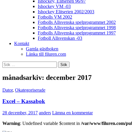
Ishockey, Elitserien 96/97
Ishockey VM -03
Ishockey Elitserien 2002/2003
Fotbolls VM 2002
Fotbolls Allsvenska spelprogrammet 2002
Fotbolls Allsvenska spelprogrammet 1998
Fotbolls Allsvenska spelprogrammet 1997
Fotboll Allsvenskan -03
Kontakt
Gamla gästboken
Länka till filuren.com
Sök
efter:
månadsarkiv: december 2017
Dator
,
Okategoriserade
Excel – Kassabok
28 december, 2017
anders
Lämna en kommentar
Warning
: Undefined variable $content in
/var/www/filuren.com/pu