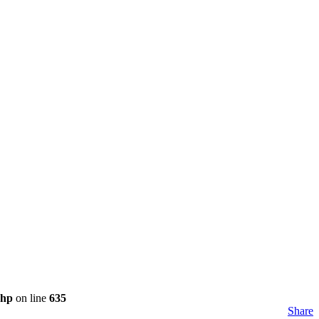
php
on line
635
Share