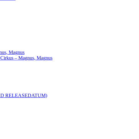
agnus, Magnus
ill Cirkus – Magnus, Magnus
R MED RELEASEDATUM)