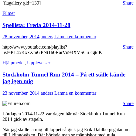
[flagallery gid=139]
Share
Filmer
Spellista: Freda 2014-11-28
28 november, 2014
anders
Lämna en kommentar
http://www.youtube.com/playlist?
Share
list=PL45KxxXmGPNt1h0RarVu93XVSCu-cgtdK
Hjälpmedel
,
Upplevelser
Stockholm Tunnel Run 2014 – På ett ställe kände
jag igen mig
23 november, 2014
anders
Lämna en kommentar
Share
Lördagen 2014-11-22 var dagen här när Stockholm Tunnel Run
2014 gick av stapeln.
När jag skulle ta mig till loppet så gick jag Erik Dahlbergsgatan ner
till Lidingövägen. Där började man se människor med gula