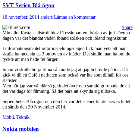
SVT Serien Blå ögon
18 november, 2014
anders
Lämna en kommentar
Share
Min allra första statistroll blev i Tessinparken, början av juli. Denna
dagen var det blandat väder, ibland solsken och ibland regnskurar.
I informationsmailet inför inspelningsdagen fick man veta att man
skulle ha med sig ca 3 ombyten av kläder. Det skulle man ha om de
tyckte att man hade fel färger.
Innan vi skulle börja filma så kände jag att jag behövde på toa. Då
gick vi till ett Café i närheten som också var lite som tillhåll för oss
statister.
Men när jag var väl där så gick det över och samtidigt ropade de att
det var dags för filmning. Så det bara att skynda sig tillbaka.
Serien heter Blå ögon och den här var det scener till del sex och del
ett sänds den 30 November 2014.
Mobil
,
Teknik
Nokia mobilen