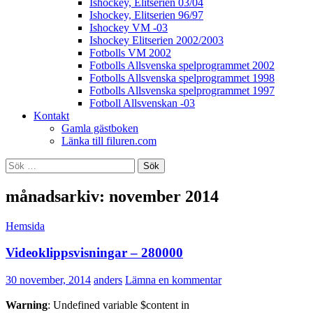
Ishockey, Elitserien 03/04
Ishockey, Elitserien 96/97
Ishockey VM -03
Ishockey Elitserien 2002/2003
Fotbolls VM 2002
Fotbolls Allsvenska spelprogrammet 2002
Fotbolls Allsvenska spelprogrammet 1998
Fotbolls Allsvenska spelprogrammet 1997
Fotboll Allsvenskan -03
Kontakt
Gamla gästboken
Länka till filuren.com
Sök
efter:
månadsarkiv: november 2014
Hemsida
Videoklippsvisningar – 280000
30 november, 2014
anders
Lämna en kommentar
Warning
: Undefined variable $content in