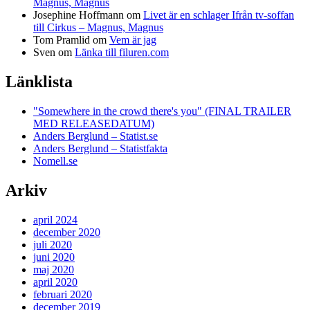
Magnus, Magnus
Josephine Hoffmann
om
Livet är en schlager Ifrån tv-soffan
till Cirkus – Magnus, Magnus
Tom Pramlid
om
Vem är jag
Sven
om
Länka till filuren.com
Länklista
"Somewhere in the crowd there's you" (FINAL TRAILER
MED RELEASEDATUM)
Anders Berglund – Statist.se
Anders Berglund – Statistfakta
Nomell.se
Arkiv
april 2024
december 2020
juli 2020
juni 2020
maj 2020
april 2020
februari 2020
december 2019