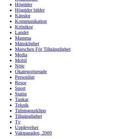
Högtider
Högtider bilder
Känslor
Kommunikation
Krönikor
Landet
Mamma
Mänsklighet
Marschen För Tillgänglighet
Media
Mobil
Nöje
Okategoriserade
Personligt
Resor
Sport
Statist
Tankar
Teknik
Tidningsurklipp
Tillgänglighet
Tv
Upplevelser
Vaktparaden, 2009