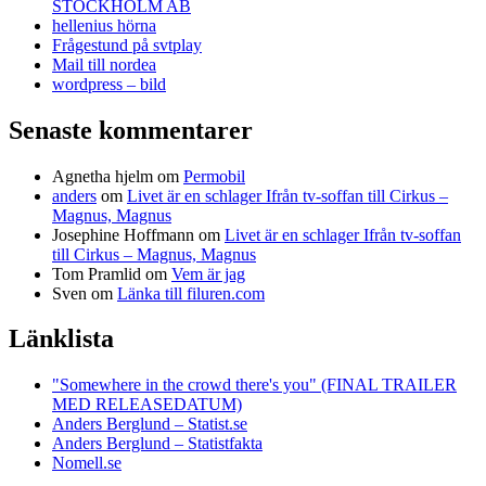
STOCKHOLM AB
hellenius hörna
Frågestund på svtplay
Mail till nordea
wordpress – bild
Senaste kommentarer
Agnetha hjelm
om
Permobil
anders
om
Livet är en schlager Ifrån tv-soffan till Cirkus –
Magnus, Magnus
Josephine Hoffmann
om
Livet är en schlager Ifrån tv-soffan
till Cirkus – Magnus, Magnus
Tom Pramlid
om
Vem är jag
Sven
om
Länka till filuren.com
Länklista
"Somewhere in the crowd there's you" (FINAL TRAILER
MED RELEASEDATUM)
Anders Berglund – Statist.se
Anders Berglund – Statistfakta
Nomell.se