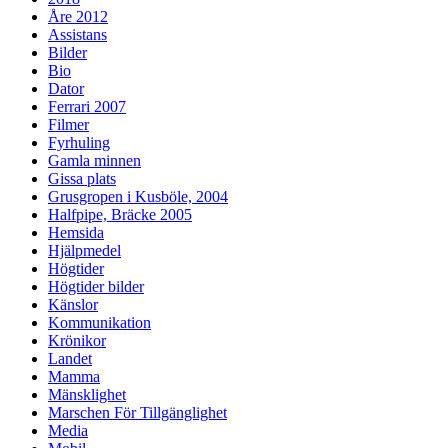
Åre 2012
Assistans
Bilder
Bio
Dator
Ferrari 2007
Filmer
Fyrhuling
Gamla minnen
Gissa plats
Grusgropen i Kusböle, 2004
Halfpipe, Bräcke 2005
Hemsida
Hjälpmedel
Högtider
Högtider bilder
Känslor
Kommunikation
Krönikor
Landet
Mamma
Mänsklighet
Marschen För Tillgänglighet
Media