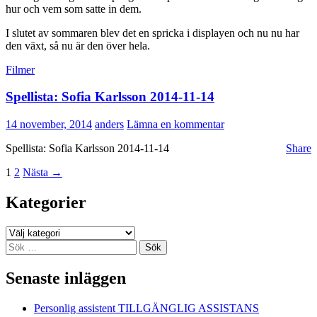
hur och vem som satte in dem.
I slutet av sommaren blev det en spricka i displayen och nu nu har
den växt, så nu är den över hela.
Filmer
Spellista: Sofia Karlsson 2014-11-14
14 november, 2014
anders
Lämna en kommentar
Spellista: Sofia Karlsson 2014-11-14
Share
Inläggsnavigering
1
2
Nästa →
Kategorier
Kategorier
Sök
efter:
Senaste inläggen
Personlig assistent TILLGÄNGLIG ASSISTANS