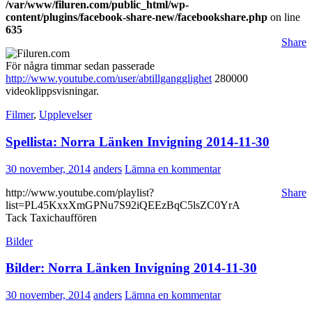
/var/www/filuren.com/public_html/wp-
content/plugins/facebook-share-new/facebookshare.php
on line
635
Share
För några timmar sedan passerade
http://www.youtube.com/user/abtillgangglighet
280000
videoklippsvisningar.
Filmer
,
Upplevelser
Spellista: Norra Länken Invigning 2014-11-30
30 november, 2014
anders
Lämna en kommentar
http://www.youtube.com/playlist?
Share
list=PL45KxxXmGPNu7S92iQEEzBqC5lsZC0YrA
Tack Taxichauffören
Bilder
Bilder: Norra Länken Invigning 2014-11-30
30 november, 2014
anders
Lämna en kommentar