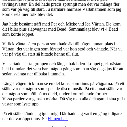
tävlingsvästar. En del hade precis sprungit men det var många fler
som var på väg till start. Ju närmare närmare Värtahamnen som jag
kom destå mer folk blev det.
Jag hade bestämt träff med Per och Micke vid Ica Värtan. De kom
dit i bilar plus släpvagnar med Bead. Sammanlagt blev vi 4 Bead
som körde loppet.
Vi fick vänta på en person som hade åkt till någon annan plats i
Värtan, det var ingen som förstod var hon stod och väntade. När vi
var på väg till start så hittade henne till slut.
Vi startade i sista gruppen och längst bak i den. Loppet gick nästan
helt i tunnlar, det vara bara någon gång som man såg dagsljus för att
sedan svänga ner tillbaka i tunneln.
Längst vägen fick man se en del konst som finns på väggarna. På ett
ställe var det någon som spelade disco musik. På ett annat ställe var
det någon som höll på med eld, under kontrollerade former.
Vissa partier var ganska mörka. Då såg man alla deltagare i sina gula
västar som lyste upp.
På ett ställe kände jag igen mig. Där hade jag varit en gång tidigare
när det var öppet hus. Se
Filmen här.