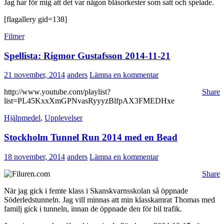
Jag har för mig att det var någon blåsorkester som satt och spelade.
[flagallery gid=138]
Filmer
Spellista: Rigmor Gustafsson 2014-11-21
21 november, 2014
anders
Lämna en kommentar
http://www.youtube.com/playlist?
Share
list=PL45KxxXmGPNvasRyyyzBlfpAX3FMEDHxe
Hjälpmedel
,
Upplevelser
Stockholm Tunnel Run 2014 med en Bead
18 november, 2014
anders
Lämna en kommentar
Share
När jag gick i femte klass i Skanskvarnsskolan så öppnade
Söderledstunneln. Jag vill minnas att min klasskamrat Thomas med
familj gick i tunneln, innan de öppnade den för bil trafik.