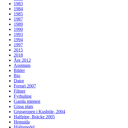
1983
1984
1985
1987
1989
1990
1993
1994
1997
2015
2018
Åre 2012
Assistans
Bilder
Bio
Dator
Ferrari 2007
Filmer
Fyrhuling
Gamla minnen
Gissa plats
Grusgropen i Kusböle, 2004
Halfpipe, Bräcke 2005
Hemsida
Hjälpmedel