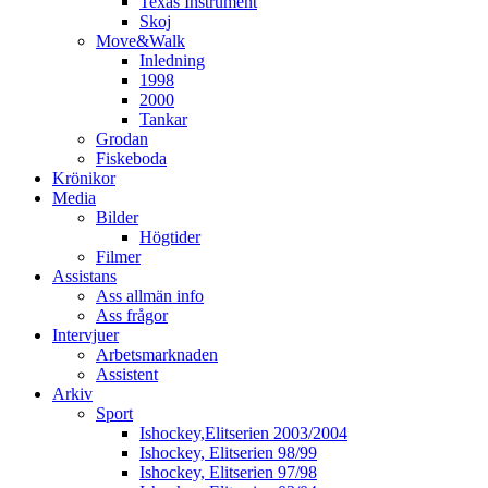
Texas Instrument
Skoj
Move&Walk
Inledning
1998
2000
Tankar
Grodan
Fiskeboda
Krönikor
Media
Bilder
Högtider
Filmer
Assistans
Ass allmän info
Ass frågor
Intervjuer
Arbetsmarknaden
Assistent
Arkiv
Sport
Ishockey,Elitserien 2003/2004
Ishockey, Elitserien 98/99
Ishockey, Elitserien 97/98