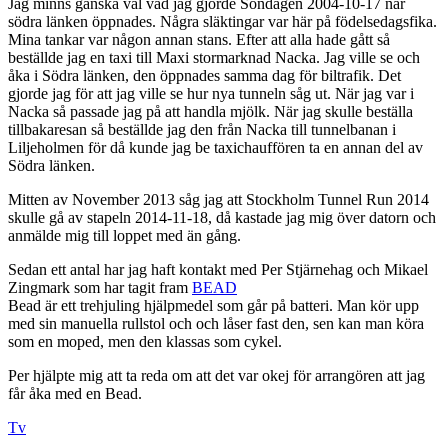
Jag minns ganska väl vad jag gjorde Söndagen 2004-10-17 när
södra länken öppnades. Några släktingar var här på födelsedagsfika.
Mina tankar var någon annan stans. Efter att alla hade gått så
beställde jag en taxi till Maxi stormarknad Nacka. Jag ville se och
åka i Södra länken, den öppnades samma dag för biltrafik. Det
gjorde jag för att jag ville se hur nya tunneln såg ut. När jag var i
Nacka så passade jag på att handla mjölk. När jag skulle beställa
tillbakaresan så beställde jag den från Nacka till tunnelbanan i
Liljeholmen för då kunde jag be taxichauffören ta en annan del av
Södra länken.
Mitten av November 2013 såg jag att Stockholm Tunnel Run 2014
skulle gå av stapeln 2014-11-18, då kastade jag mig över datorn och
anmälde mig till loppet med än gång.
Sedan ett antal har jag haft kontakt med Per Stjärnehag och Mikael
Zingmark som har tagit fram
BEAD
Bead är ett trehjuling hjälpmedel som går på batteri. Man kör upp
med sin manuella rullstol och och låser fast den, sen kan man köra
som en moped, men den klassas som cykel.
Per hjälpte mig att ta reda om att det var okej för arrangören att jag
får åka med en Bead.
Tv