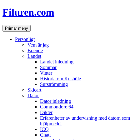
Hoppa
Filuren.com
till
innehåll
Sök
Primär meny
Personligt
Vem är jag
Boende
Landet
Landet inledning
Sommar
Vinter
Historia om Kusböle
Surströmming
Skicart
Dator
Dator inledning
Commondore 64
Dikter
Erfarenheter av undervisning med datorn som
hjälpmedel
ICQ
Chatt