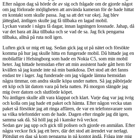
Efter någon dag så hörde de av sig och frågade om de gjorde något
om jag förlorade möjligheten att använda kameran för de hade hittat
en kontakt som skulle passa. Jag sa att det var okej. Jag blev
jätteglad, äntligen skulle jag få tillbaka en lagad mobil.
Lyckan varade i några få dagar, innan lagningen lossnade. Jahap, då
var det bara att åka tillbaka och se vad de sa. Jag fick pengarna
tillbaka, alltså på ruta noll igen.
Luften gick ur mig ett tag. Sedan gick jag ut på nätet och försökte
komma på hur jag skulle hitta en fungerade mobil. Då hittade jag en
mobilaffär i Helsingborg som hade en Nokia C5, som min mobil
heter. Jag hittade hemsidan efter att min assistent hade gått hem för
kvällen så jag kunde inte nå min bankdosa. Det stod att det fanns
endast tre i lager. Jag funderade om jag vågade lämna hemsidan
några timmar, om andra skulle köpa under natten. Så jag påbörjade
ett köp och lät datorn vara på hela natten. På morgon slängde jag
mig över datorn och slutförde köpet.
Nu äntligen skulle allt vara klappat och klart. Varje dag var jag ivrig
och kolla om jag hade ett paket och hämta. Efter någon vecka utan
paket så försökte jag att ringa affären, de var en telefonsvarare som
sa vilka telefontider som de hade. Dagen efter ringde jag dit igen,
samma sak då. Så höll jag på i kanske två veckor.
Sedan gav jag upp och gick till polisen och gjorde en anmälan. Efter
några veckor fick jag ett brev, där det stod att ärendet var nerlagt.
Plötsligt en dag så kom pengarna in på kontot ändå. Fråga inte mig