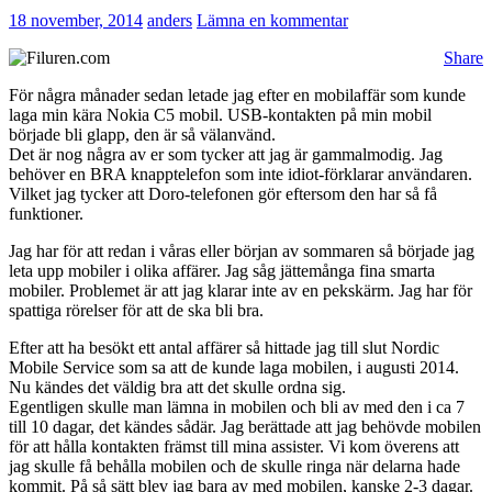
18 november, 2014
anders
Lämna en kommentar
Share
För några månader sedan letade jag efter en mobilaffär som kunde
laga min kära Nokia C5 mobil. USB-kontakten på min mobil
började bli glapp, den är så välanvänd.
Det är nog några av er som tycker att jag är gammalmodig. Jag
behöver en BRA knapptelefon som inte idiot-förklarar användaren.
Vilket jag tycker att Doro-telefonen gör eftersom den har så få
funktioner.
Jag har för att redan i våras eller början av sommaren så började jag
leta upp mobiler i olika affärer. Jag såg jättemånga fina smarta
mobiler. Problemet är att jag klarar inte av en pekskärm. Jag har för
spattiga rörelser för att de ska bli bra.
Efter att ha besökt ett antal affärer så hittade jag till slut Nordic
Mobile Service som sa att de kunde laga mobilen, i augusti 2014.
Nu kändes det väldig bra att det skulle ordna sig.
Egentligen skulle man lämna in mobilen och bli av med den i ca 7
till 10 dagar, det kändes sådär. Jag berättade att jag behövde mobilen
för att hålla kontakten främst till mina assister. Vi kom överens att
jag skulle få behålla mobilen och de skulle ringa när delarna hade
kommit. På så sätt blev jag bara av med mobilen, kanske 2-3 dagar.