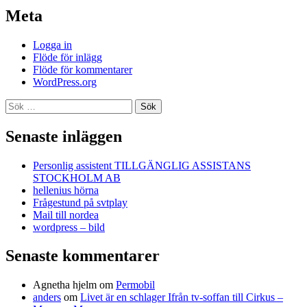
Meta
Logga in
Flöde för inlägg
Flöde för kommentarer
WordPress.org
Sök
efter:
Senaste inläggen
Personlig assistent TILLGÄNGLIG ASSISTANS
STOCKHOLM AB
hellenius hörna
Frågestund på svtplay
Mail till nordea
wordpress – bild
Senaste kommentarer
Agnetha hjelm
om
Permobil
anders
om
Livet är en schlager Ifrån tv-soffan till Cirkus –