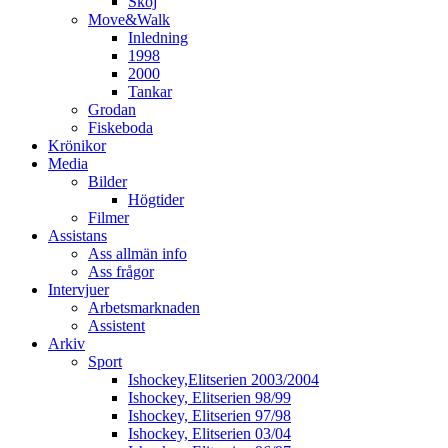
Skoj
Move&Walk
Inledning
1998
2000
Tankar
Grodan
Fiskeboda
Krönikor
Media
Bilder
Högtider
Filmer
Assistans
Ass allmän info
Ass frågor
Intervjuer
Arbetsmarknaden
Assistent
Arkiv
Sport
Ishockey,Elitserien 2003/2004
Ishockey, Elitserien 98/99
Ishockey, Elitserien 97/98
Ishockey, Elitserien 03/04