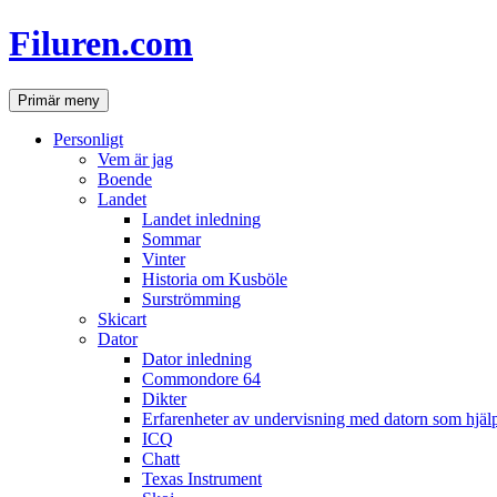
Hoppa
Filuren.com
till
innehåll
Sök
Primär meny
Personligt
Vem är jag
Boende
Landet
Landet inledning
Sommar
Vinter
Historia om Kusböle
Surströmming
Skicart
Dator
Dator inledning
Commondore 64
Dikter
Erfarenheter av undervisning med datorn som hjä
ICQ
Chatt
Texas Instrument