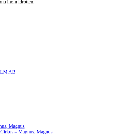
rna inom idrotten.
OLM AB
agnus, Magnus
ill Cirkus – Magnus, Magnus