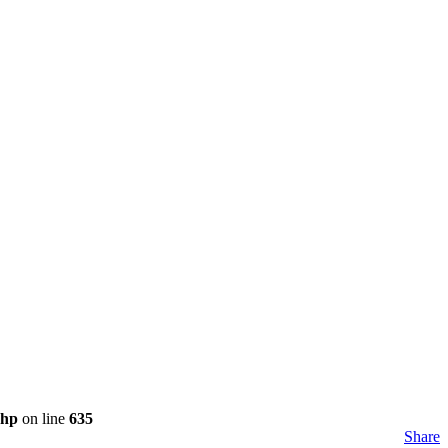
php
on line
635
Share