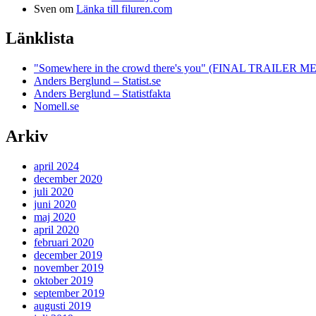
Sven
om
Länka till filuren.com
Länklista
"Somewhere in the crowd there's you" (FINAL TRAILE
Anders Berglund – Statist.se
Anders Berglund – Statistfakta
Nomell.se
Arkiv
april 2024
december 2020
juli 2020
juni 2020
maj 2020
april 2020
februari 2020
december 2019
november 2019
oktober 2019
september 2019
augusti 2019