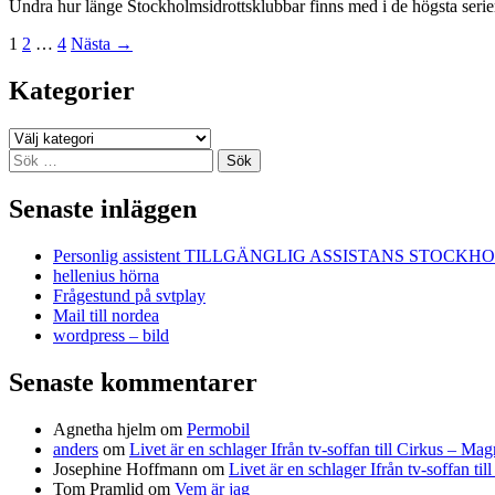
Undra hur länge Stockholmsidrottsklubbar finns med i de högsta serie
Inläggsnavigering
1
2
…
4
Nästa →
Kategorier
Kategorier
Sök
efter:
Senaste inläggen
Personlig assistent TILLGÄNGLIG ASSISTANS STOCKH
hellenius hörna
Frågestund på svtplay
Mail till nordea
wordpress – bild
Senaste kommentarer
Agnetha hjelm
om
Permobil
anders
om
Livet är en schlager Ifrån tv-soffan till Cirkus – M
Josephine Hoffmann
om
Livet är en schlager Ifrån tv-soffan t
Tom Pramlid
om
Vem är jag