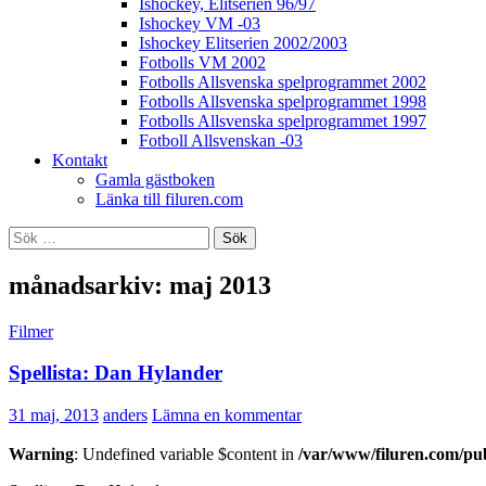
Ishockey, Elitserien 96/97
Ishockey VM -03
Ishockey Elitserien 2002/2003
Fotbolls VM 2002
Fotbolls Allsvenska spelprogrammet 2002
Fotbolls Allsvenska spelprogrammet 1998
Fotbolls Allsvenska spelprogrammet 1997
Fotboll Allsvenskan -03
Kontakt
Gamla gästboken
Länka till filuren.com
Sök
efter:
månadsarkiv: maj 2013
Filmer
Spellista: Dan Hylander
31 maj, 2013
anders
Lämna en kommentar
Warning
: Undefined variable $content in
/var/www/filuren.com/pu