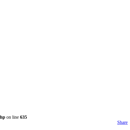
php
on line
635
Share