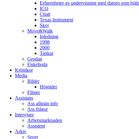
Erfarenheter av undervisning med datorn som hjä
ICQ
Chatt
Texas Instrument
Skoj
Move&Walk
Inledning
1998
2000
Tankar
Grodan
Fiskeboda
Krönikor
Media
Bilder
Högtider
Filmer
Assistans
Ass allmän info
Ass frågor
Intervjuer
Arbetsmarknaden
Assistent
Arkiv
Sport