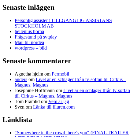
Senaste inläggen
Personlig assistent TILLGÄNGLIG ASSISTANS
STOCKHOLM AB
hellenius hörna
Frågestund på svtplay
Mail till nordea
wordpress – bild
Senaste kommentarer
Agnetha hjelm
om
Permobil
anders
om
Livet är en schlager Ifrån tv-soffan till Cirkus –
Magnus, Magnus
Josephine Hoffmann
om
Livet är en schlager Ifrån tv-soffan
till Cirkus – Magnus, Magnus
Tom Pramlid
om
Vem är jag
Sven
om
Länka till filuren.com
Länklista
"Somewhere in the crowd there's you" (FINAL TRAILER