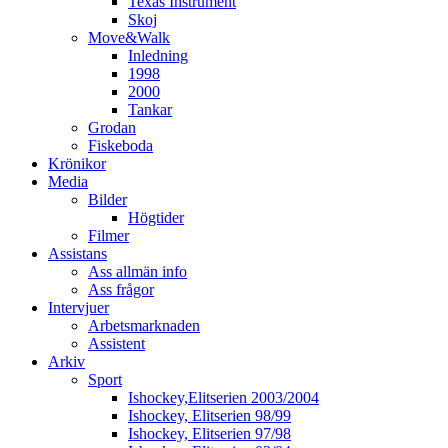
Texas Instrument
Skoj
Move&Walk
Inledning
1998
2000
Tankar
Grodan
Fiskeboda
Krönikor
Media
Bilder
Högtider
Filmer
Assistans
Ass allmän info
Ass frågor
Intervjuer
Arbetsmarknaden
Assistent
Arkiv
Sport
Ishockey,Elitserien 2003/2004
Ishockey, Elitserien 98/99
Ishockey, Elitserien 97/98