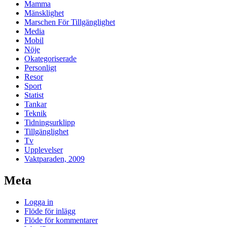
Mamma
Mänsklighet
Marschen För Tillgänglighet
Media
Mobil
Nöje
Okategoriserade
Personligt
Resor
Sport
Statist
Tankar
Teknik
Tidningsurklipp
Tillgänglighet
Tv
Upplevelser
Vaktparaden, 2009
Meta
Logga in
Flöde för inlägg
Flöde för kommentarer