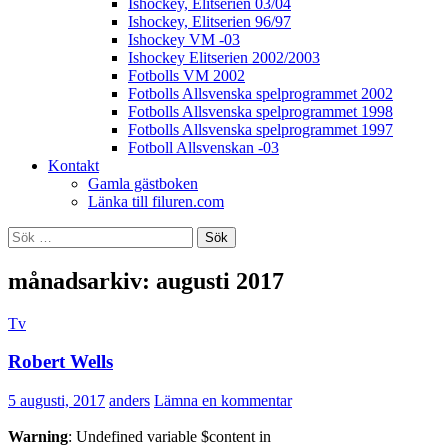
Ishockey, Elitserien 03/04
Ishockey, Elitserien 96/97
Ishockey VM -03
Ishockey Elitserien 2002/2003
Fotbolls VM 2002
Fotbolls Allsvenska spelprogrammet 2002
Fotbolls Allsvenska spelprogrammet 1998
Fotbolls Allsvenska spelprogrammet 1997
Fotboll Allsvenskan -03
Kontakt
Gamla gästboken
Länka till filuren.com
Sök
efter:
månadsarkiv: augusti 2017
Tv
Robert Wells
5 augusti, 2017
anders
Lämna en kommentar
Warning
: Undefined variable $content in