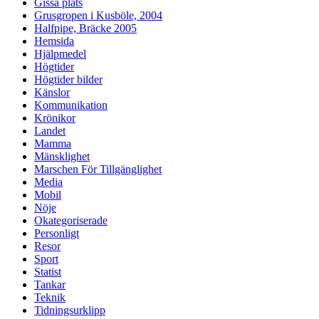
Gissa plats
Grusgropen i Kusböle, 2004
Halfpipe, Bräcke 2005
Hemsida
Hjälpmedel
Högtider
Högtider bilder
Känslor
Kommunikation
Krönikor
Landet
Mamma
Mänsklighet
Marschen För Tillgänglighet
Media
Mobil
Nöje
Okategoriserade
Personligt
Resor
Sport
Statist
Tankar
Teknik
Tidningsurklipp