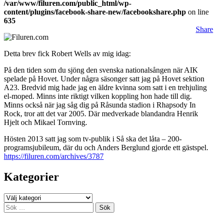
/var/www/filuren.com/public_html/wp-
content/plugins/facebook-share-new/facebookshare.php
on line
635
Share
Detta brev fick Robert Wells av mig idag:
På den tiden som du sjöng den svenska nationalsången när AIK
spelade på Hovet. Under några säsonger satt jag på Hovet sektion
A23. Bredvid mig hade jag en äldre kvinna som satt i en trehjuling
el-moped. Minns inte riktigt vilken koppling hon hade till dig.
Minns också när jag såg dig på Råsunda stadion i Rhapsody In
Rock, tror att det var 2005. Där medverkade blandandra Henrik
Hjelt och Mikael Tornving.
Hösten 2013 satt jag som tv-publik i Så ska det låta – 200-
programsjubileum, där du och Anders Berglund gjorde ett gästspel.
https://filuren.com/archives/3787
Kategorier
Kategorier
Sök
efter: