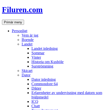
Hoppa
Filuren.com
till
innehåll
Sök
Primär meny
Personligt
Vem är jag
Boende
Landet
Landet inledning
Sommar
Vinter
Historia om Kusböle
Surströmming
Skicart
Dator
Dator inledning
Commondore 64
Dikter
Erfarenheter av undervisning med datorn som
hjälpmedel
ICQ
Chatt