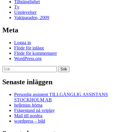
Tillgänglighet
Tv
Upplevelser
Vaktparaden, 2009
Meta
Logga in
Flöde för inlägg
Flöde för kommentarer
WordPress.org
Sök
efter:
Senaste inläggen
Personlig assistent TILLGÄNGLIG ASSISTANS
STOCKHOLM AB
hellenius hörna
Frågestund på svtplay
Mail till nordea
wordpress – bild