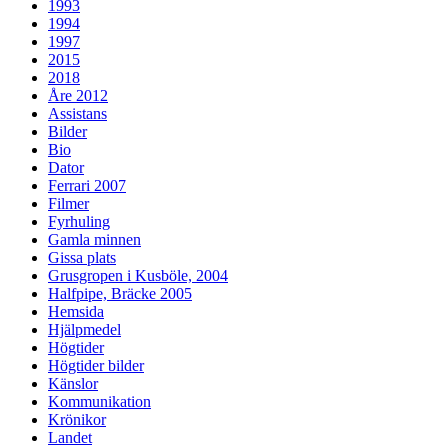
1993
1994
1997
2015
2018
Åre 2012
Assistans
Bilder
Bio
Dator
Ferrari 2007
Filmer
Fyrhuling
Gamla minnen
Gissa plats
Grusgropen i Kusböle, 2004
Halfpipe, Bräcke 2005
Hemsida
Hjälpmedel
Högtider
Högtider bilder
Känslor
Kommunikation
Krönikor
Landet