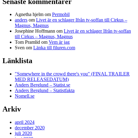
Senaste kommentarer
Agnetha hjelm
om
Permobil
anders
om
Livet är en schlager Ifrån tv-soffan till Cirkus –
Magnus, Magnus
Josephine Hoffmann
om
Livet är en schlager Ifrån tv-soffan
till Cirkus – Magnus, Magnus
Tom Pramlid
om
Vem är jag
Sven
om
Länka till filuren.com
Länklista
"Somewhere in the crowd there's you" (FINAL TRAILER
MED RELEASEDATUM)
Anders Berglund – Statist.se
Anders Berglund – Statistfakta
Nomell.se
Arkiv
april 2024
december 2020
juli 2020