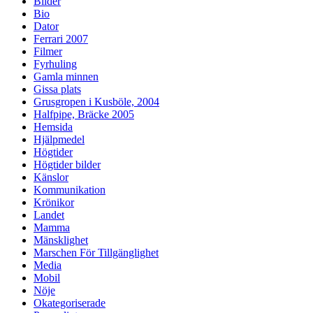
Bilder
Bio
Dator
Ferrari 2007
Filmer
Fyrhuling
Gamla minnen
Gissa plats
Grusgropen i Kusböle, 2004
Halfpipe, Bräcke 2005
Hemsida
Hjälpmedel
Högtider
Högtider bilder
Känslor
Kommunikation
Krönikor
Landet
Mamma
Mänsklighet
Marschen För Tillgänglighet
Media
Mobil
Nöje
Okategoriserade