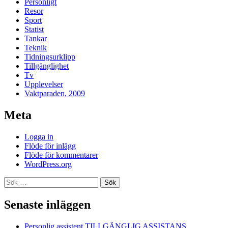
Personligt
Resor
Sport
Statist
Tankar
Teknik
Tidningsurklipp
Tillgänglighet
Tv
Upplevelser
Vaktparaden, 2009
Meta
Logga in
Flöde för inlägg
Flöde för kommentarer
WordPress.org
Sök
efter:
Senaste inläggen
Personlig assistent TILLGÄNGLIG ASSISTANS