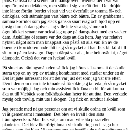
plats. Ganska nära scenen och dansgolvet. Medelåldern var väl
ungefär just medelålders, men stället i sig var rätt flott. Det dröjde
inte länge förrän bordet vi satt vid var överfullt av tomma öl- och
drinkglas, och stämningen vart bättre och bättre. En av grabbarna i
samma korridor som jag stack ganska snart iväg och bjöd upp en
tjusig dam på dansgolvet. Jag ville inte visa sig sämre och
ögonblicket senare var också jag uppe på dansgolvet med en vacker
dam. Åtskilliga öl senare var det dags att åka hem. Jag var relativt
nykter, något som man knappast kan påstå att alla var. En av de
boende i korridoren hade fått i sig så mycket att han fick bli körd till
sitt rum på en lastvagn. Dagen därpå var alla, inte helt oväntat, något
dämpade. Också det var en lyckad kväll.
På slutet av träningsmånaden så fick jag höras talas om att de skulle
starta upp en ny typ av träning kombinerat med studier under ett år.
Det lät jätte-intressant för att det var just det som jag var ute efter.
Den tiden som man inte tränade så försökte jag ta reda på så mycket
som var möjligt. Jag och min assistent fick låna en bil för att kunna
åka ut till Viebäck som folkhögskolan heter för att titta. Den verkade
mysig och trevlig, mitt ute i skogen. Jag fick en rundtur i skolan.
Jag pratade med några personer om att vi skulle ordna en kväll som
vi åt gemensamt i matsalen. Det blev en kväll i den sista
träningsveckan. Man fick välja om man ville äta pizza eller
plankstek. Det blev lite rörigt innan vi skulle ringa och säga hur
många som det blev. Vi var tvungna att beställa de två maträtterna på