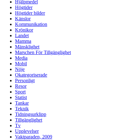
Hjälpmedel
Högtider
Högtider bilder
Känslor
Kommunikation
Krönikor
Landet
Mamma
Mänsklighet
Marschen För Tillgänglighet
Media
Mobil
Nöje
Okategoriserade
Personligt
Resor
Sport
Statist
Tankar
Teknik
Tidningsurklipp
Tillgänglighet
Tv
Upplevelser
Vaktparaden, 2009