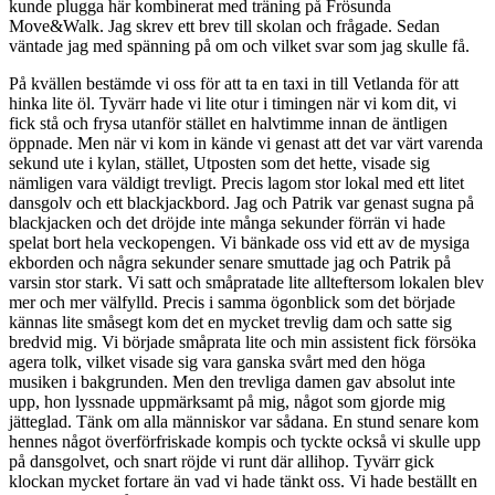
kunde plugga här kombinerat med träning på Frösunda
Move&Walk. Jag skrev ett brev till skolan och frågade. Sedan
väntade jag med spänning på om och vilket svar som jag skulle få.
På kvällen bestämde vi oss för att ta en taxi in till Vetlanda för att
hinka lite öl. Tyvärr hade vi lite otur i timingen när vi kom dit, vi
fick stå och frysa utanför stället en halvtimme innan de äntligen
öppnade. Men när vi kom in kände vi genast att det var värt varenda
sekund ute i kylan, stället, Utposten som det hette, visade sig
nämligen vara väldigt trevligt. Precis lagom stor lokal med ett litet
dansgolv och ett blackjackbord. Jag och Patrik var genast sugna på
blackjacken och det dröjde inte många sekunder förrän vi hade
spelat bort hela veckopengen. Vi bänkade oss vid ett av de mysiga
ekborden och några sekunder senare smuttade jag och Patrik på
varsin stor stark. Vi satt och småpratade lite allteftersom lokalen blev
mer och mer välfylld. Precis i samma ögonblick som det började
kännas lite småsegt kom det en mycket trevlig dam och satte sig
bredvid mig. Vi började småprata lite och min assistent fick försöka
agera tolk, vilket visade sig vara ganska svårt med den höga
musiken i bakgrunden. Men den trevliga damen gav absolut inte
upp, hon lyssnade uppmärksamt på mig, något som gjorde mig
jätteglad. Tänk om alla människor var sådana. En stund senare kom
hennes något överförfriskade kompis och tyckte också vi skulle upp
på dansgolvet, och snart röjde vi runt där allihop. Tyvärr gick
klockan mycket fortare än vad vi hade tänkt oss. Vi hade beställt en