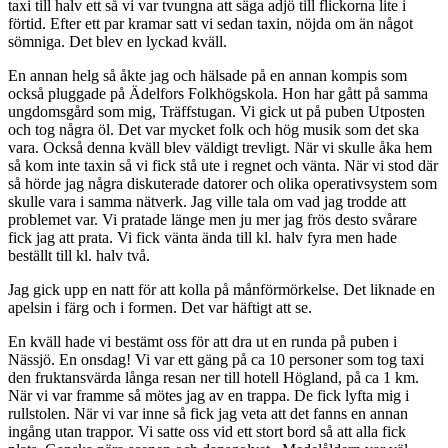
taxi till halv ett så vi var tvungna att säga adjö till flickorna lite i
förtid. Efter ett par kramar satt vi sedan taxin, nöjda om än något
sömniga. Det blev en lyckad kväll.
En annan helg så åkte jag och hälsade på en annan kompis som
också pluggade på Ädelfors Folkhögskola. Hon har gått på samma
ungdomsgård som mig, Träffstugan. Vi gick ut på puben Utposten
och tog några öl. Det var mycket folk och hög musik som det ska
vara. Också denna kväll blev väldigt trevligt. När vi skulle åka hem
så kom inte taxin så vi fick stå ute i regnet och vänta. När vi stod där
så hörde jag några diskuterade datorer och olika operativsystem som
skulle vara i samma nätverk. Jag ville tala om vad jag trodde att
problemet var. Vi pratade länge men ju mer jag frös desto svårare
fick jag att prata. Vi fick vänta ända till kl. halv fyra men hade
beställt till kl. halv två.
Jag gick upp en natt för att kolla på månförmörkelse. Det liknade en
apelsin i färg och i formen. Det var häftigt att se.
En kväll hade vi bestämt oss för att dra ut en runda på puben i
Nässjö. En onsdag! Vi var ett gäng på ca 10 personer som tog taxi
den fruktansvärda långa resan ner till hotell Högland, på ca 1 km.
När vi var framme så mötes jag av en trappa. De fick lyfta mig i
rullstolen. När vi var inne så fick jag veta att det fanns en annan
ingång utan trappor. Vi satte oss vid ett stort bord så att alla fick