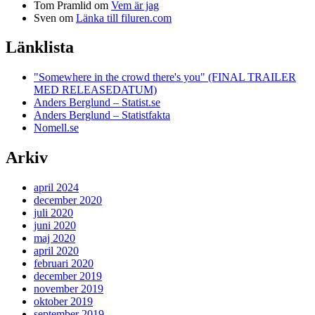
Tom Pramlid
om
Vem är jag
Sven
om
Länka till filuren.com
Länklista
"Somewhere in the crowd there's you" (FINAL TRAILER
MED RELEASEDATUM)
Anders Berglund – Statist.se
Anders Berglund – Statistfakta
Nomell.se
Arkiv
april 2024
december 2020
juli 2020
juni 2020
maj 2020
april 2020
februari 2020
december 2019
november 2019
oktober 2019
september 2019