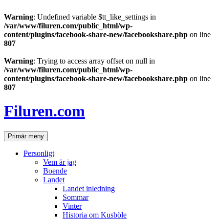
Warning
: Undefined variable $tt_like_settings in
/var/www/filuren.com/public_html/wp-
content/plugins/facebook-share-new/facebookshare.php
on line
807
Warning
: Trying to access array offset on null in
/var/www/filuren.com/public_html/wp-
content/plugins/facebook-share-new/facebookshare.php
on line
807
Hoppa
till
Filuren.com
innehåll
Sök
Primär meny
Personligt
Vem är jag
Boende
Landet
Landet inledning
Sommar
Vinter
Historia om Kusböle