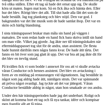
två olika ställen. Efter ett tag så hade det ornat upp sig. De skulle
köra ut maten. Ingen mat kom. Så en fick åka och hämta den. Eller
hur det blev. Rörigt blev det allt. Till slut hade alla fått det som de
hade beställt. Jag tog planksteg och blev nöjd. Den var god. I
bakgrunden var det lite musik som de hade samlat ihop. Det var en
skön och härlig blandning.
I sista träningspasset brukar man måla sin hand på väggen i
matsalen. De som redan hade en hand fick bara skriva intill sin hand
om man ville. Vilket jag gjorde. Jag åkte ner till träningslokalen när
eftermiddagspasset tog slut för de andra, utan assistent. De flesta
hade hunnit därifrån men några fanns kvar. De hade ätit tårta. Det
fanns en bit över som jag glatt åt upp. Det var bra att jag åkte dit för
det blev en trevlig stund.
På kvällen fick vi som bodde i annexet för oss att vi skulle avtacka
våran Conductor och hennes assistent. Det blev en avtackning i
form av en middag på restaurangen vid tågstationen. Jag beställde in
något som jag aldrig hade ätit, nämligen struts. Det var spännande
att pröva något ovanligt. Jag tyckte att det var jättegott. Våran
Conductor beställde aldrig in något, utan hon smakade av oss andra.
Under den här träningsperioden hade jag det underbart. Roligt och
skönt att komma bort ett tag och få nya tankar, idéer och kompisar
men framför allt att få träna.