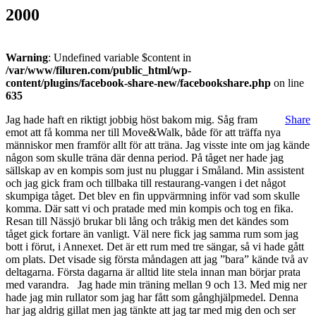
2000
Warning
: Undefined variable $content in
/var/www/filuren.com/public_html/wp-
content/plugins/facebook-share-new/facebookshare.php
on line
635
Jag hade haft en riktigt jobbig höst bakom mig. Såg fram
Share
emot att få komma ner till Move&Walk, både för att träffa nya
människor men framför allt för att träna. Jag visste inte om jag kände
någon som skulle träna där denna period. På tåget ner hade jag
sällskap av en kompis som just nu pluggar i Småland. Min assistent
och jag gick fram och tillbaka till restaurang-vangen i det något
skumpiga tåget. Det blev en fin uppvärmning inför vad som skulle
komma. Där satt vi och pratade med min kompis och tog en fika.
Resan till Nässjö brukar bli lång och tråkig men det kändes som
tåget gick fortare än vanligt. Väl nere fick jag samma rum som jag
bott i förut, i Annexet. Det är ett rum med tre sängar, så vi hade gått
om plats. Det visade sig första måndagen att jag ”bara” kände två av
deltagarna. Första dagarna är alltid lite stela innan man börjar prata
med varandra. Jag hade min träning mellan 9 och 13. Med mig ner
hade jag min rullator som jag har fått som gånghjälpmedel. Denna
har jag aldrig gillat men jag tänkte att jag tar med mig den och ser