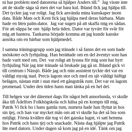
ni har problem med datorerna så hjälper Anders till.” Jag visste inte
att de skulle säga så men det var bara kul. Ibland fick jag hjälpa till.
Det tyckte jag var roligt. Jag fick använda mina kunskaper inom
data. Både Mats och Kent fick jag hjälpa med deras bärbara. Mats
hade en liten palm-dator. Jag var sugen på att skaffa mig en sådan.
För att slippa be om hjälp hela tiden. Dator var tyvärr för svår för
mig att hantera. Tankarna började komma att jag kunde kanske
ansöka om en bärbar som hjälpmedel.
I samma träningsgrupp som jag tränade i så fanns det en som hade
snöskoter och fyrhjuling. Han berättade om en del äventyr som han
hade varit med om. Det var roligt att lyssna för mig som har hyrt
fyrhjuling När jag inte tränade så brukade jag gå ut. Ibland gick vi
till centrum i Nässjö. Både jag och min assistent tyckte det var en
väldigt mysig stad. Precis lagom stor och med en sjö väldigt häftigt
belägen, nästan mitt i stan med ett gångstråk runt. Det var en lagom
promenad. Under den tiden hann man tänka på en hel del.
Till helgen var det däremot dags för något helt annorlunda, vi skulle
åka till Ädelfors Folkhögskola och hälsa på en kompis till mig,
Patrik Vi fick bo i hans gamla rum, numera hade han flyttat in hos
sin tjej, och han var mycket mån om att vi skulle ha det så bra som
möjligt. Första kvällen där tog vi det ganska lugnt, vi satt hemma
hos Patrik och hans tjej och snackade. Nästa dag hjälpte jag Patrik
lite med datorn. Under dagen så kom jag på en idé. Tänk om jag