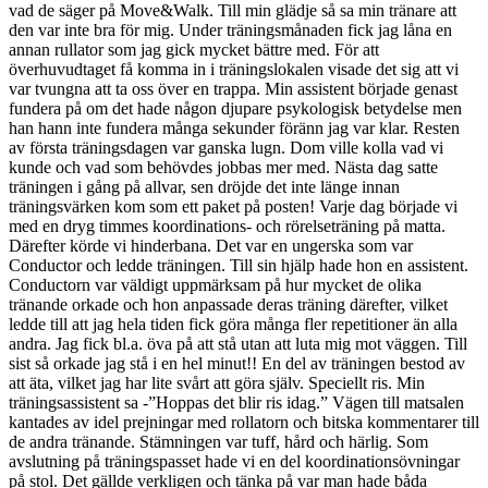
vad de säger på Move&Walk. Till min glädje så sa min tränare att
den var inte bra för mig. Under träningsmånaden fick jag låna en
annan rullator som jag gick mycket bättre med. För att
överhuvudtaget få komma in i träningslokalen visade det sig att vi
var tvungna att ta oss över en trappa. Min assistent började genast
fundera på om det hade någon djupare psykologisk betydelse men
han hann inte fundera många sekunder föränn jag var klar. Resten
av första träningsdagen var ganska lugn. Dom ville kolla vad vi
kunde och vad som behövdes jobbas mer med. Nästa dag satte
träningen i gång på allvar, sen dröjde det inte länge innan
träningsvärken kom som ett paket på posten! Varje dag började vi
med en dryg timmes koordinations- och rörelseträning på matta.
Därefter körde vi hinderbana. Det var en ungerska som var
Conductor och ledde träningen. Till sin hjälp hade hon en assistent.
Conductorn var väldigt uppmärksam på hur mycket de olika
tränande orkade och hon anpassade deras träning därefter, vilket
ledde till att jag hela tiden fick göra många fler repetitioner än alla
andra. Jag fick bl.a. öva på att stå utan att luta mig mot väggen. Till
sist så orkade jag stå i en hel minut!! En del av träningen bestod av
att äta, vilket jag har lite svårt att göra själv. Speciellt ris. Min
träningsassistent sa -”Hoppas det blir ris idag.” Vägen till matsalen
kantades av idel prejningar med rollatorn och bitska kommentarer till
de andra tränande. Stämningen var tuff, hård och härlig. Som
avslutning på träningspasset hade vi en del koordinationsövningar
på stol. Det gällde verkligen och tänka på var man hade båda