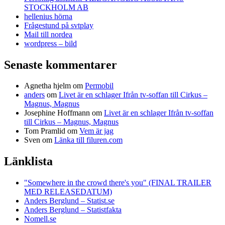
STOCKHOLM AB
hellenius hörna
Frågestund på svtplay
Mail till nordea
wordpress – bild
Senaste kommentarer
Agnetha hjelm
om
Permobil
anders
om
Livet är en schlager Ifrån tv-soffan till Cirkus –
Magnus, Magnus
Josephine Hoffmann
om
Livet är en schlager Ifrån tv-soffan
till Cirkus – Magnus, Magnus
Tom Pramlid
om
Vem är jag
Sven
om
Länka till filuren.com
Länklista
"Somewhere in the crowd there's you" (FINAL TRAILER
MED RELEASEDATUM)
Anders Berglund – Statist.se
Anders Berglund – Statistfakta
Nomell.se