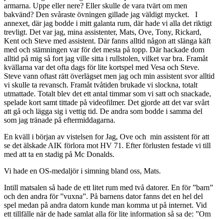
armarna. Uppe eller nere? Eller skulle de vara tvärt om men
bakvänd? Den svåraste övningen gillade jag väldigt mycket. I
annexet, där jag bodde i mitt galanta rum, där hade vi alla det riktigt
trevligt. Det var jag, mina assistenter, Mats, Ove, Tony, Rickard,
Kent och Steve med assistent. Där fanns alltid någon att slänga käft
med och stämningen var för det mesta på topp. Där hackade dom
alltid på mig så fort jag ville sitta i rullstolen, vilket var bra. Framåt
kvällarna var det ofta dags för lite kortspel med Vesa och Steve.
Steve vann oftast rätt överlägset men jag och min assistent svor alltid
vi skulle ta revansch. Framåt tvåtiden brukade vi slockna, totalt
utmattade. Totalt blev det ett antal timmar som vi satt och snackade,
spelade kort samt tittade på videofilmer. Det gjorde att det var svårt
att gå och lägga sig i vettig tid. De andra som bodde i samma del
som jag tränade på eftermiddagarna.
En kväll i början av vistelsen for Jag, Ove och min assistent för att
se det älskade AIK förlora mot HV 71. Efter förlusten festade vi till
med att ta en stadig på Mc Donalds.
Vi hade en OS-medaljör i simning bland oss, Mats.
Intill matsalen så hade de ett litet rum med två datorer. En för ”barn”
och den andra för ”vuxna”. På barnens dator fanns det en hel del
spel medan på andra datorn kunde man komma ut på internet. Vid
ett tillfälle när de hade samlat alla för lite information så sa de: ”Om