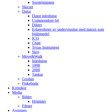
Surströmming
Skicart
Dator
Dator inledning
Commondore 64
Dikter
Erfarenheter av undervisning med datorn som
hjälpmedel
ICQ
Chatt
Texas Instrument
Skoj
Move&Walk
Inledning
1998
2000
Tankar
Grodan
Fiskeboda
Krönikor
Media
Bilder
Högtider
Filmer
Assistans