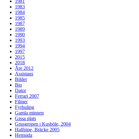
1981
1983
1984
1985
1987
1989
1990
1993
1994
1997
2015
2018
Åre 2012
Assistans
Bilder
Bio
Dator
Ferrari 2007
Filmer
Fyrhuling
Gamla minnen
Gissa plats
Grusgropen i Kusböle, 2004
Halfpipe, Bräcke 2005
Hemsida