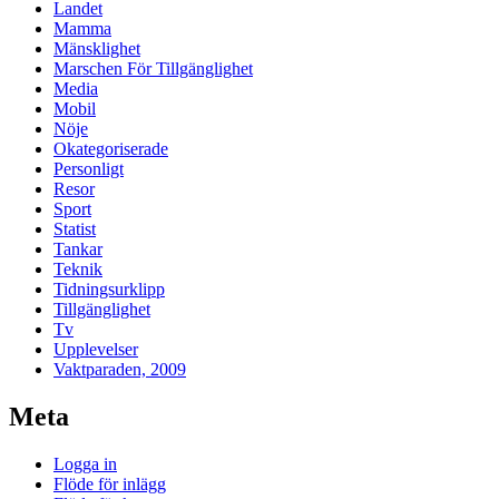
Landet
Mamma
Mänsklighet
Marschen För Tillgänglighet
Media
Mobil
Nöje
Okategoriserade
Personligt
Resor
Sport
Statist
Tankar
Teknik
Tidningsurklipp
Tillgänglighet
Tv
Upplevelser
Vaktparaden, 2009
Meta
Logga in
Flöde för inlägg