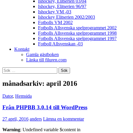
Ishockey, Elitserien 03/04
Ishockey, Elitserien 96/97
Ishockey VM -03
Ishockey Elitserien 2002/2003
Fotbolls VM 2002
Fotbolls Allsvenska spelprogrammet 2002
Fotbolls Allsvenska spelprogrammet 1998
Fotbolls Allsvenska spelprogrammet 1997
Fotboll Allsvenskan -03
Kontakt
Gamla gästboken
Länka till filuren.com
Sök
efter:
månadsarkiv: april 2016
Dator
,
Hemsida
Från PHPBB 3.0.14 till WordPress
27 april, 2016
anders
Lämna en kommentar
Warning
: Undefined variable $content in