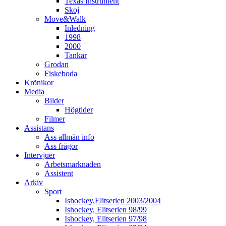
Texas Instrument
Skoj
Move&Walk
Inledning
1998
2000
Tankar
Grodan
Fiskeboda
Krönikor
Media
Bilder
Högtider
Filmer
Assistans
Ass allmän info
Ass frågor
Intervjuer
Arbetsmarknaden
Assistent
Arkiv
Sport
Ishockey,Elitserien 2003/2004
Ishockey, Elitserien 98/99
Ishockey, Elitserien 97/98