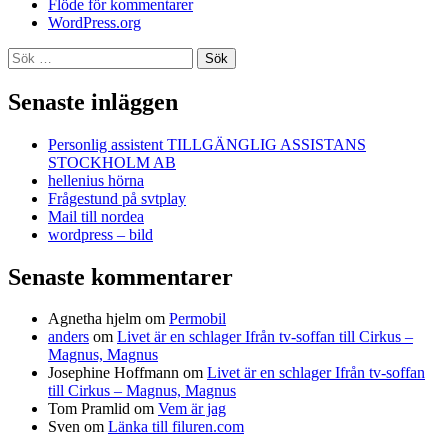
Flöde för kommentarer
WordPress.org
Sök
efter:
Senaste inläggen
Personlig assistent TILLGÄNGLIG ASSISTANS
STOCKHOLM AB
hellenius hörna
Frågestund på svtplay
Mail till nordea
wordpress – bild
Senaste kommentarer
Agnetha hjelm
om
Permobil
anders
om
Livet är en schlager Ifrån tv-soffan till Cirkus –
Magnus, Magnus
Josephine Hoffmann
om
Livet är en schlager Ifrån tv-soffan
till Cirkus – Magnus, Magnus
Tom Pramlid
om
Vem är jag
Sven
om
Länka till filuren.com