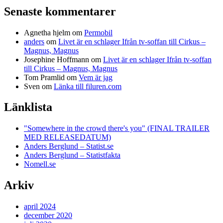
Senaste kommentarer
Agnetha hjelm
om
Permobil
anders
om
Livet är en schlager Ifrån tv-soffan till Cirkus –
Magnus, Magnus
Josephine Hoffmann
om
Livet är en schlager Ifrån tv-soffan
till Cirkus – Magnus, Magnus
Tom Pramlid
om
Vem är jag
Sven
om
Länka till filuren.com
Länklista
"Somewhere in the crowd there's you" (FINAL TRAILER
MED RELEASEDATUM)
Anders Berglund – Statist.se
Anders Berglund – Statistfakta
Nomell.se
Arkiv
april 2024
december 2020