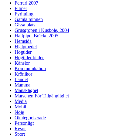
Ferrari 2007
Filmer
Fyrhuling
Gamla minnen
Gissa plats
Grusgropen i Kusböle, 2004
Halfpipe, Bräcke 2005
Hemsida
Hjälpmedel
Högtider
Högtider bilder
Känslor
Kommunikation
Krönikor
Landet
Mamma
Mänsklighet
Marschen För Tillgänglighet
Media
Mobil
Nöje
Okategoriserade
Personligt
Resor
Sport