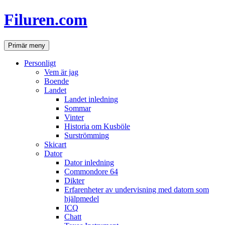
Hoppa
Filuren.com
till
innehåll
Sök
Primär meny
Personligt
Vem är jag
Boende
Landet
Landet inledning
Sommar
Vinter
Historia om Kusböle
Surströmming
Skicart
Dator
Dator inledning
Commondore 64
Dikter
Erfarenheter av undervisning med datorn som
hjälpmedel
ICQ
Chatt