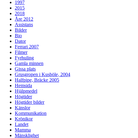
1997
2015
2018
Åre 2012
Assistans
Bilder
Bio
Dator
Ferrari 2007
Filmer
Fyrhuling
Gamla minnen
Gissa plats
Grusgropen i Kusböle, 2004
Halfpipe, Bräcke 2005
Hemsida
Hjälpmedel
Högtider
Högtider bilder
Känslor
Kommunikation
Krönikor
Landet
Mamma
Mänsklighet