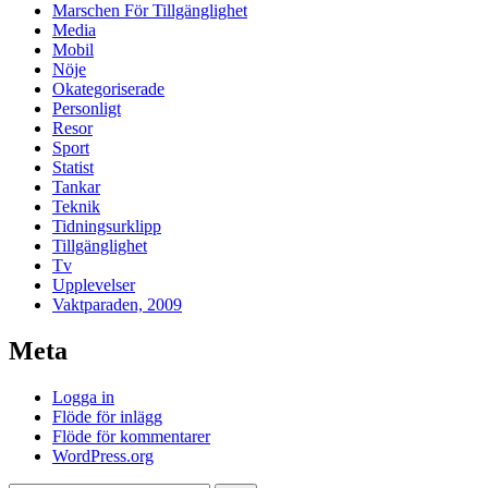
Marschen För Tillgänglighet
Media
Mobil
Nöje
Okategoriserade
Personligt
Resor
Sport
Statist
Tankar
Teknik
Tidningsurklipp
Tillgänglighet
Tv
Upplevelser
Vaktparaden, 2009
Meta
Logga in
Flöde för inlägg
Flöde för kommentarer
WordPress.org