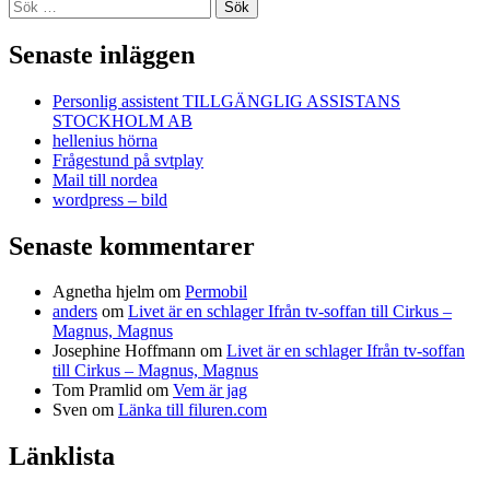
Sök
efter:
Senaste inläggen
Personlig assistent TILLGÄNGLIG ASSISTANS
STOCKHOLM AB
hellenius hörna
Frågestund på svtplay
Mail till nordea
wordpress – bild
Senaste kommentarer
Agnetha hjelm
om
Permobil
anders
om
Livet är en schlager Ifrån tv-soffan till Cirkus –
Magnus, Magnus
Josephine Hoffmann
om
Livet är en schlager Ifrån tv-soffan
till Cirkus – Magnus, Magnus
Tom Pramlid
om
Vem är jag
Sven
om
Länka till filuren.com
Länklista