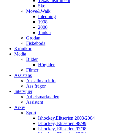
Texas Instrument
Skoj
Move&Walk
Inledning
1998
2000
Tankar
Grodan
Fiskeboda
Krönikor
Media
Bilder
Högtider
Filmer
Assistans
Ass allmän info
Ass frågor
Intervjuer
Arbetsmarknaden
Assistent
Arkiv
Sport
Ishockey,Elitserien 2003/2004
Ishockey, Elitserien 98/99
Ishockey, Elitserien 97/98