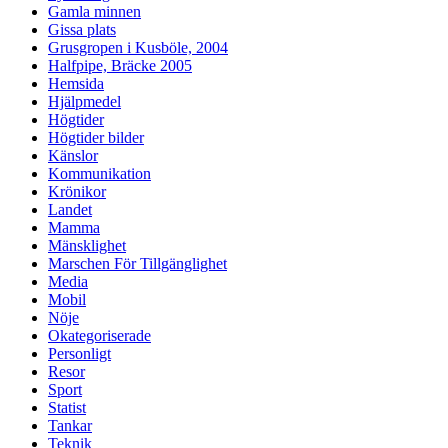
Gamla minnen
Gissa plats
Grusgropen i Kusböle, 2004
Halfpipe, Bräcke 2005
Hemsida
Hjälpmedel
Högtider
Högtider bilder
Känslor
Kommunikation
Krönikor
Landet
Mamma
Mänsklighet
Marschen För Tillgänglighet
Media
Mobil
Nöje
Okategoriserade
Personligt
Resor
Sport
Statist
Tankar
Teknik