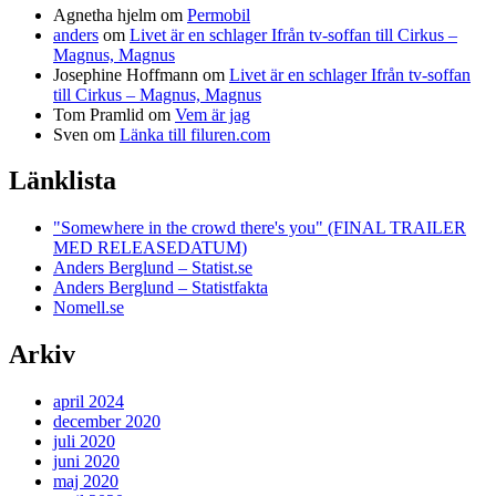
Agnetha hjelm
om
Permobil
anders
om
Livet är en schlager Ifrån tv-soffan till Cirkus –
Magnus, Magnus
Josephine Hoffmann
om
Livet är en schlager Ifrån tv-soffan
till Cirkus – Magnus, Magnus
Tom Pramlid
om
Vem är jag
Sven
om
Länka till filuren.com
Länklista
"Somewhere in the crowd there's you" (FINAL TRAILER
MED RELEASEDATUM)
Anders Berglund – Statist.se
Anders Berglund – Statistfakta
Nomell.se
Arkiv
april 2024
december 2020
juli 2020
juni 2020
maj 2020