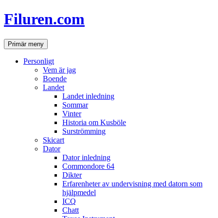
Hoppa
Filuren.com
till
innehåll
Sök
Primär meny
Personligt
Vem är jag
Boende
Landet
Landet inledning
Sommar
Vinter
Historia om Kusböle
Surströmming
Skicart
Dator
Dator inledning
Commondore 64
Dikter
Erfarenheter av undervisning med datorn som
hjälpmedel
ICQ
Chatt