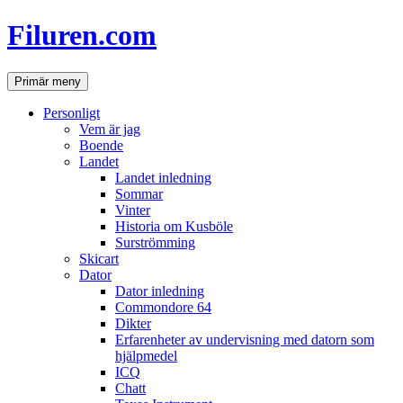
Hoppa
Filuren.com
till
innehåll
Sök
Primär meny
Personligt
Vem är jag
Boende
Landet
Landet inledning
Sommar
Vinter
Historia om Kusböle
Surströmming
Skicart
Dator
Dator inledning
Commondore 64
Dikter
Erfarenheter av undervisning med datorn som
hjälpmedel
ICQ
Chatt