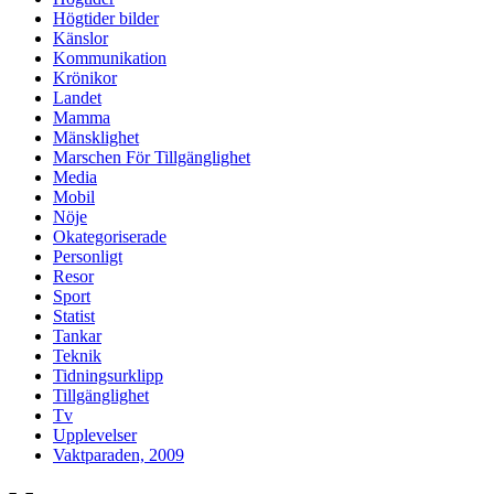
Högtider bilder
Känslor
Kommunikation
Krönikor
Landet
Mamma
Mänsklighet
Marschen För Tillgänglighet
Media
Mobil
Nöje
Okategoriserade
Personligt
Resor
Sport
Statist
Tankar
Teknik
Tidningsurklipp
Tillgänglighet
Tv
Upplevelser
Vaktparaden, 2009