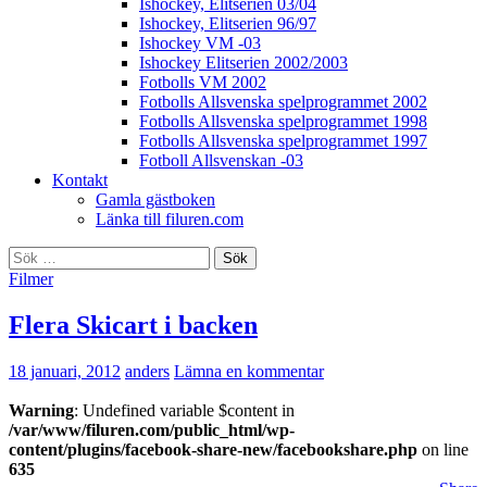
Ishockey, Elitserien 03/04
Ishockey, Elitserien 96/97
Ishockey VM -03
Ishockey Elitserien 2002/2003
Fotbolls VM 2002
Fotbolls Allsvenska spelprogrammet 2002
Fotbolls Allsvenska spelprogrammet 1998
Fotbolls Allsvenska spelprogrammet 1997
Fotboll Allsvenskan -03
Kontakt
Gamla gästboken
Länka till filuren.com
Sök
efter:
Filmer
Flera Skicart i backen
18 januari, 2012
anders
Lämna en kommentar
Warning
: Undefined variable $content in
/var/www/filuren.com/public_html/wp-
content/plugins/facebook-share-new/facebookshare.php
on line
635