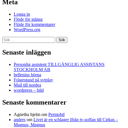
Meta
Logga in
Flöde för inlägg
Flöde för kommentarer
WordPress.org
Sök
efter:
Senaste inläggen
Personlig assistent TILLGÄNGLIG ASSISTANS
STOCKHOLM AB
hellenius hörna
Frågestund på svtplay
Mail till nordea
wordpress – bild
Senaste kommentarer
Agnetha hjelm
om
Permobil
anders
om
Livet är en schlager Ifrån tv-soffan till Cirkus –
Magnus, Magnus