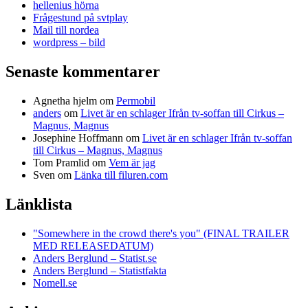
hellenius hörna
Frågestund på svtplay
Mail till nordea
wordpress – bild
Senaste kommentarer
Agnetha hjelm
om
Permobil
anders
om
Livet är en schlager Ifrån tv-soffan till Cirkus –
Magnus, Magnus
Josephine Hoffmann
om
Livet är en schlager Ifrån tv-soffan
till Cirkus – Magnus, Magnus
Tom Pramlid
om
Vem är jag
Sven
om
Länka till filuren.com
Länklista
"Somewhere in the crowd there's you" (FINAL TRAILER
MED RELEASEDATUM)
Anders Berglund – Statist.se
Anders Berglund – Statistfakta
Nomell.se