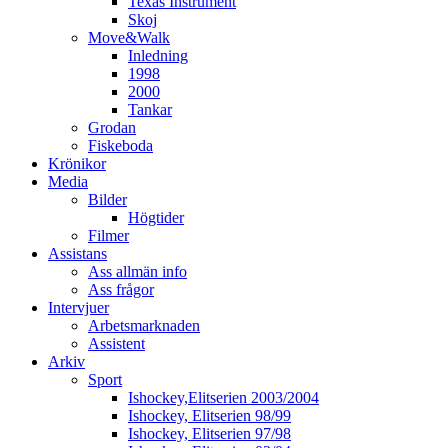
Texas Instrument
Skoj
Move&Walk
Inledning
1998
2000
Tankar
Grodan
Fiskeboda
Krönikor
Media
Bilder
Högtider
Filmer
Assistans
Ass allmän info
Ass frågor
Intervjuer
Arbetsmarknaden
Assistent
Arkiv
Sport
Ishockey,Elitserien 2003/2004
Ishockey, Elitserien 98/99
Ishockey, Elitserien 97/98