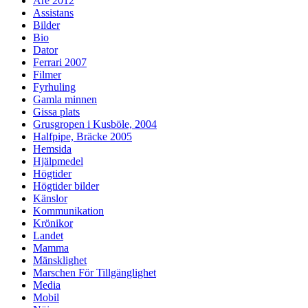
Åre 2012
Assistans
Bilder
Bio
Dator
Ferrari 2007
Filmer
Fyrhuling
Gamla minnen
Gissa plats
Grusgropen i Kusböle, 2004
Halfpipe, Bräcke 2005
Hemsida
Hjälpmedel
Högtider
Högtider bilder
Känslor
Kommunikation
Krönikor
Landet
Mamma
Mänsklighet
Marschen För Tillgänglighet
Media
Mobil