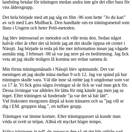
landsting betalar för träningen medan andra inte gör det eller bara för
viss åldersgrupp.
Det hela började med att jag såg en film -96 som hette ”Jo du kan”
av och med Lars Mullback. Den handlade om en träningsmetod som
finns i Ungern och heter Petö-metoden.
Jag blev intresserad av metoden och ville testa den. Sedan något
halvår eller år efter det så hörde jag att det skulle öppna ett center i
Nässjö. Jag började ta reda på lite mer information innan jag vågade
anmäla mig. I februari -98 så var jag nere på en bedömning. Jag fick
veta att jag skulle troligen få komma ner redan samma år.
Min första träningsmånads i Nässjö blev spännande. Det var
meningen att jag skulle träna mellan 9 och 12. Jag var spänd på hur
träningen skulle vara. Väl där inne så mötte jag 6 ungdomar som var
ca 17 år. Vi fick göra några övningar så de fick se vad man gick för.
Dessa övningar var alldeles för lätta för mig kände jag men jag sa
inget. Efter träningen så funderade ”ja var det så här lätt”.
Vid frukosten morgonen därpå så kom tränaren och sa ”jag vill se
dig i EM. gruppen idag.”, en tuffare grupp.
Träningen var timme kortare. Efter träningspasset så kunde man
vrida ut svett ur tröjan. Alltså ett mycket högre tempo.
Själva träningen är tuff, de anpassar den så att det blir utifrån vad