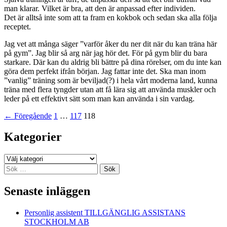
man klarar. Vilket är bra, att den är anpassad efter individen.
Det är alltså inte som att ta fram en kokbok och sedan ska alla följa
receptet.
Jag vet att många säger ”varför åker du ner dit när du kan träna här
på gym”. Jag blir så arg när jag hör det. För på gym blir du bara
starkare. Där kan du aldrig bli bättre på dina rörelser, om du inte kan
göra dem perfekt ifrån början. Jag fattar inte det. Ska man inom
”vanlig” träning som är beviljad(?) i hela vårt moderna land, kunna
träna med flera tyngder utan att få lära sig att använda muskler och
leder på ett effektivt sätt som man kan använda i sin vardag.
Inläggsnavigering
← Föregående
1
…
117
118
Kategorier
Kategorier
Sök
efter:
Senaste inläggen
Personlig assistent TILLGÄNGLIG ASSISTANS
STOCKHOLM AB