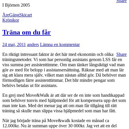
Share
I Björnen 2005
Åre
Gäng
Skicart
Krönikor
Träna om du får
24 maj, 2011
anders
Lämna en kommentar
En riktigt intressant faktor är det här med ekonomin och olika
Share
träningsmetoder. Vi som har personlig assistans genom LSS får en
viss summa per assistenttimme. Om man tänker långsiktigt vad man
gör av med för belopp i assistansersättning. Räknar med att man lär
sig att klara mera själv, vilket man nästan alltid gör. Då behöver man
förmodligen färre assistenttimmar. Det blir mindre pengar som
behövs betalas ut för assistans.
En grej med Move&Walk är att där ser de en inte som handikappad
som behöver tonvis med hjälpmedel för att kompensera upp det som
man inte kan. Med det menar jag att om man får tillgång till rätt
träning så skulle man slippa vissa hjälpmedel som man har fått.
När jag började träna på Move&walk kostade en månad ca
12.000kr. Nu är summan uppe över 30 000kr. Jag vet att en del