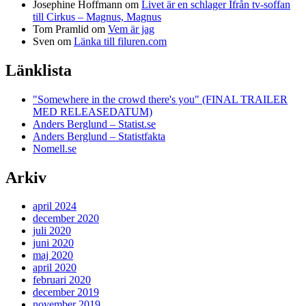
Josephine Hoffmann
om
Livet är en schlager Ifrån tv-soffan
till Cirkus – Magnus, Magnus
Tom Pramlid
om
Vem är jag
Sven
om
Länka till filuren.com
Länklista
"Somewhere in the crowd there's you" (FINAL TRAILER
MED RELEASEDATUM)
Anders Berglund – Statist.se
Anders Berglund – Statistfakta
Nomell.se
Arkiv
april 2024
december 2020
juli 2020
juni 2020
maj 2020
april 2020
februari 2020
december 2019
november 2019