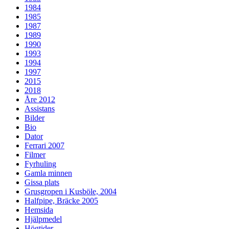
1984
1985
1987
1989
1990
1993
1994
1997
2015
2018
Åre 2012
Assistans
Bilder
Bio
Dator
Ferrari 2007
Filmer
Fyrhuling
Gamla minnen
Gissa plats
Grusgropen i Kusböle, 2004
Halfpipe, Bräcke 2005
Hemsida
Hjälpmedel
Högtider