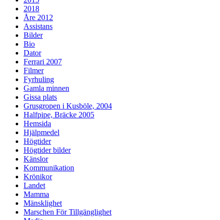
2018
Åre 2012
Assistans
Bilder
Bio
Dator
Ferrari 2007
Filmer
Fyrhuling
Gamla minnen
Gissa plats
Grusgropen i Kusböle, 2004
Halfpipe, Bräcke 2005
Hemsida
Hjälpmedel
Högtider
Högtider bilder
Känslor
Kommunikation
Krönikor
Landet
Mamma
Mänsklighet
Marschen För Tillgänglighet