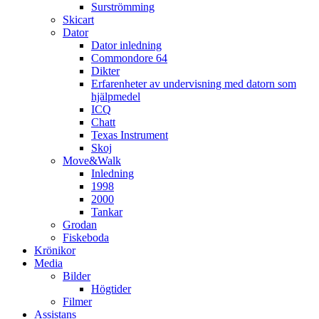
Surströmming
Skicart
Dator
Dator inledning
Commondore 64
Dikter
Erfarenheter av undervisning med datorn som
hjälpmedel
ICQ
Chatt
Texas Instrument
Skoj
Move&Walk
Inledning
1998
2000
Tankar
Grodan
Fiskeboda
Krönikor
Media
Bilder
Högtider
Filmer
Assistans