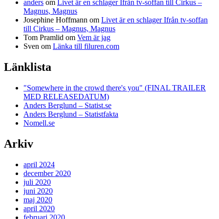
anders
om
Livet är en schlager Ifrån tv-soffan till Cirkus –
Magnus, Magnus
Josephine Hoffmann
om
Livet är en schlager Ifrån tv-soffan
till Cirkus – Magnus, Magnus
Tom Pramlid
om
Vem är jag
Sven
om
Länka till filuren.com
Länklista
"Somewhere in the crowd there's you" (FINAL TRAILER
MED RELEASEDATUM)
Anders Berglund – Statist.se
Anders Berglund – Statistfakta
Nomell.se
Arkiv
april 2024
december 2020
juli 2020
juni 2020
maj 2020
april 2020
februari 2020