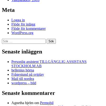
Meta
Logga in
Flöde för inlägg
Flöde för kommentarer
WordPress.org
Sök
efter:
Senaste inläggen
Personlig assistent TILLGÄNGLIG ASSISTANS
STOCKHOLM AB
hellenius hörna
Frågestund på svtplay
Mail till nordea
wordpress – bild
Senaste kommentarer
Agnetha hjelm
om
Permobil