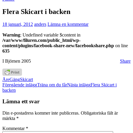
Flera Skicart i backen
18 januari, 2012
anders
Lämna en kommentar
Warning
: Undefined variable $content in
/var/www/filuren.com/public_html/wp-
content/plugins/facebook-share-new/facebookshare.php
on line
635
I Björnen 2005
Share
Åre
Gäng
Skicart
Inläggsnavigering
Föregående inlägg
Träna om du får
Nästa inlägg
Flera Skicart i
backen
Lämna ett svar
Din e-postadress kommer inte publiceras.
Obligatoriska fält är
märkta
*
Kommentar
*