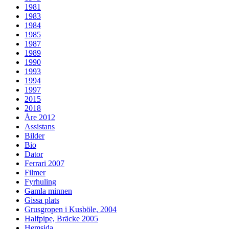
1981
1983
1984
1985
1987
1989
1990
1993
1994
1997
2015
2018
Åre 2012
Assistans
Bilder
Bio
Dator
Ferrari 2007
Filmer
Fyrhuling
Gamla minnen
Gissa plats
Grusgropen i Kusböle, 2004
Halfpipe, Bräcke 2005
Hemsida