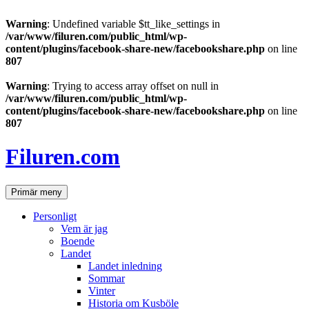
Warning
: Undefined variable $tt_like_settings in
/var/www/filuren.com/public_html/wp-
content/plugins/facebook-share-new/facebookshare.php
on line
807
Warning
: Trying to access array offset on null in
/var/www/filuren.com/public_html/wp-
content/plugins/facebook-share-new/facebookshare.php
on line
807
Hoppa
till
Filuren.com
innehåll
Sök
Primär meny
Personligt
Vem är jag
Boende
Landet
Landet inledning
Sommar
Vinter
Historia om Kusböle