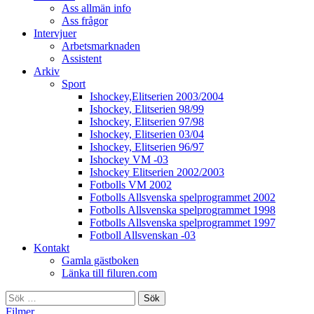
Ass allmän info
Ass frågor
Intervjuer
Arbetsmarknaden
Assistent
Arkiv
Sport
Ishockey,Elitserien 2003/2004
Ishockey, Elitserien 98/99
Ishockey, Elitserien 97/98
Ishockey, Elitserien 03/04
Ishockey, Elitserien 96/97
Ishockey VM -03
Ishockey Elitserien 2002/2003
Fotbolls VM 2002
Fotbolls Allsvenska spelprogrammet 2002
Fotbolls Allsvenska spelprogrammet 1998
Fotbolls Allsvenska spelprogrammet 1997
Fotboll Allsvenskan -03
Kontakt
Gamla gästboken
Länka till filuren.com
Sök
efter:
Filmer