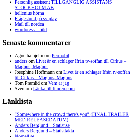
Personlig assistent TILLGÄNGLIG ASSISTANS
STOCKHOLM AB
hellenius hörna
Frågestund på svtplay
Mail till nordea
wordpress – bild
Senaste kommentarer
Agnetha hjelm
om
Permobil
anders
om
Livet är en schlager Ifrån tv-soffan till Cirkus –
Magnus, Magnus
Josephine Hoffmann
om
Livet är en schlager Ifrån tv-soffan
till Cirkus – Magnus, Magnus
Tom Pramlid
om
Vem är jag
Sven
om
Länka till filuren.com
Länklista
"Somewhere in the crowd there's you" (FINAL TRAILER
MED RELEASEDATUM)
Anders Berglund – Statist.se
Anders Berglund – Statistfakta
Nomell.se