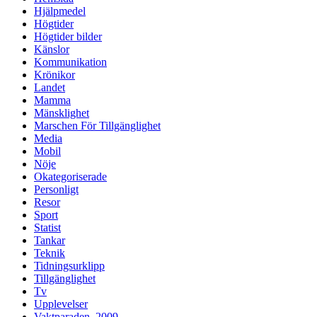
Hjälpmedel
Högtider
Högtider bilder
Känslor
Kommunikation
Krönikor
Landet
Mamma
Mänsklighet
Marschen För Tillgänglighet
Media
Mobil
Nöje
Okategoriserade
Personligt
Resor
Sport
Statist
Tankar
Teknik
Tidningsurklipp
Tillgänglighet
Tv
Upplevelser
Vaktparaden, 2009