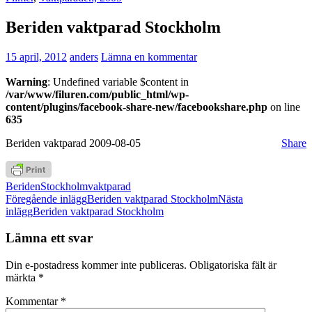
Beriden vaktparad Stockholm
15 april, 2012
anders
Lämna en kommentar
Warning
: Undefined variable $content in
/var/www/filuren.com/public_html/wp-
content/plugins/facebook-share-new/facebookshare.php
on line
635
Beriden vaktparad 2009-08-05
Share
Beriden
Stockholm
vaktparad
Inläggsnavigering
Föregående inlägg
Beriden vaktparad Stockholm
Nästa
inlägg
Beriden vaktparad Stockholm
Lämna ett svar
Din e-postadress kommer inte publiceras.
Obligatoriska fält är
märkta
*
Kommentar
*