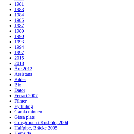
1981
1983
1984
1985
1987
1989
1990
1993
1994
1997
2015
2018
Åre 2012
Assistans
Bilder
Bio
Dator
Ferrari 2007
Filmer
Fyrhuling
Gamla minnen
Gissa plats
Grusgropen i Kusböle, 2004
Halfpipe, Bräcke 2005
Hemsida