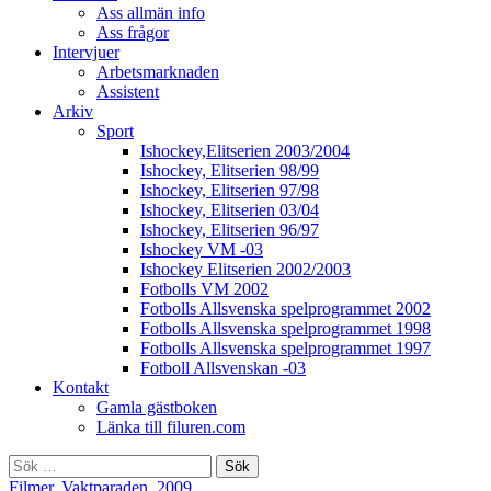
Ass allmän info
Ass frågor
Intervjuer
Arbetsmarknaden
Assistent
Arkiv
Sport
Ishockey,Elitserien 2003/2004
Ishockey, Elitserien 98/99
Ishockey, Elitserien 97/98
Ishockey, Elitserien 03/04
Ishockey, Elitserien 96/97
Ishockey VM -03
Ishockey Elitserien 2002/2003
Fotbolls VM 2002
Fotbolls Allsvenska spelprogrammet 2002
Fotbolls Allsvenska spelprogrammet 1998
Fotbolls Allsvenska spelprogrammet 1997
Fotboll Allsvenskan -03
Kontakt
Gamla gästboken
Länka till filuren.com
Sök
efter:
Filmer
,
Vaktparaden, 2009