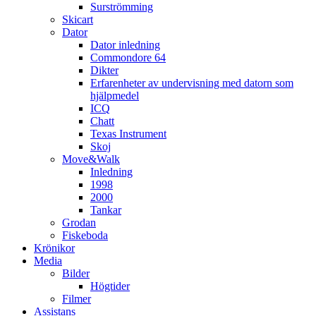
Surströmming
Skicart
Dator
Dator inledning
Commondore 64
Dikter
Erfarenheter av undervisning med datorn som
hjälpmedel
ICQ
Chatt
Texas Instrument
Skoj
Move&Walk
Inledning
1998
2000
Tankar
Grodan
Fiskeboda
Krönikor
Media
Bilder
Högtider
Filmer
Assistans