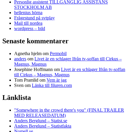
Personlig assistent TILLGÄNGLIG ASSISTANS
STOCKHOLM AB
hellenius hörna
Frågestund på svtplay
Mail till nordea
wordpress – bild
Senaste kommentarer
Agnetha hjelm
om
Permobil
anders
om
Livet är en schlager Ifrån tv-soffan till Cirkus –
Magnus, Magnus
Josephine Hoffmann
om
Livet är en schlager Ifrån tv-soffan
till Cirkus – Magnus, Magnus
Tom Pramlid
om
Vem är jag
Sven
om
Länka till filuren.com
Länklista
"Somewhere in the crowd there's you" (FINAL TRAILER
MED RELEASEDATUM)
Anders Berglund – Statist.se
Anders Berglund – Statistfakta
Nomell.se