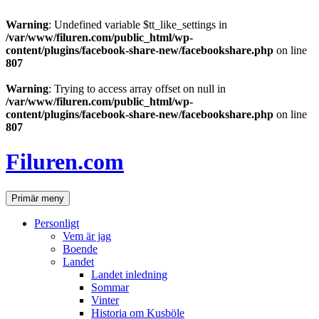
Warning
: Undefined variable $tt_like_settings in
/var/www/filuren.com/public_html/wp-
content/plugins/facebook-share-new/facebookshare.php
on line
807
Warning
: Trying to access array offset on null in
/var/www/filuren.com/public_html/wp-
content/plugins/facebook-share-new/facebookshare.php
on line
807
Hoppa
till
Filuren.com
innehåll
Sök
Primär meny
Personligt
Vem är jag
Boende
Landet
Landet inledning
Sommar
Vinter
Historia om Kusböle