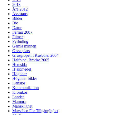
2018
Åre 2012
Assistans
Bilder
Bio
Dator
Ferrari 2007
Filmer
Fyrhuling
Gamla minnen
Gissa plats
Grusgropen i Kusböle, 2004
Halfpipe, Bräcke 2005
Hemsida
Hjälpmedel
Högtider
Högtider bilder
Känslor
Kommunikation
Krönikor
Landet
Mamma
Mänsklighet
Marschen För Tillgänglighet