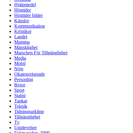
Hjälpmedel
Högtider
Högtider bilder
Känslor
Kommunikation
Krönikor
Landet
Mamma
Mänsklighet
Marschen För Tillgänglighet
Media
Mobil
Nöje
Okategoriserade
Personligt
Resor
Sport
Statist
Tankar
Teknik
Tidningsurklipp
Tillgänglighet
Tv
Upplevelser
Vaktparaden, 2009