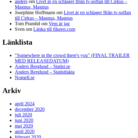
anders
om
Livet är en schlager Ifrån tv-soffan till Cirkus –
Magnus, Magnus
Josephine Hoffmann
om
Livet är en schlager Ifrån tv-soffan
till Cirkus – Magnus, Magnus
Tom Pramlid
om
Vem är jag
Sven
om
Länka till filuren.com
Länklista
"Somewhere in the crowd there's you" (FINAL TRAILER
MED RELEASEDATUM)
Anders Berglund – Statist.se
Anders Berglund – Statistfakta
Nomell.se
Arkiv
april 2024
december 2020
juli 2020
juni 2020
maj 2020
april 2020
februari 2020