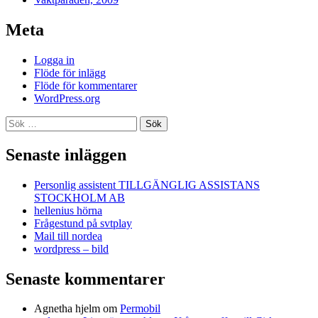
Meta
Logga in
Flöde för inlägg
Flöde för kommentarer
WordPress.org
Sök
efter:
Senaste inläggen
Personlig assistent TILLGÄNGLIG ASSISTANS
STOCKHOLM AB
hellenius hörna
Frågestund på svtplay
Mail till nordea
wordpress – bild
Senaste kommentarer
Agnetha hjelm
om
Permobil