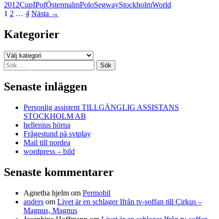
2012
Cup
IP
of
Östermalm
Polo
Segway
Stockholm
World
Inläggsnavigering
1
2
…
4
Nästa →
Kategorier
Kategorier
Sök
efter:
Senaste inläggen
Personlig assistent TILLGÄNGLIG ASSISTANS
STOCKHOLM AB
hellenius hörna
Frågestund på svtplay
Mail till nordea
wordpress – bild
Senaste kommentarer
Agnetha hjelm
om
Permobil
anders
om
Livet är en schlager Ifrån tv-soffan till Cirkus –
Magnus, Magnus