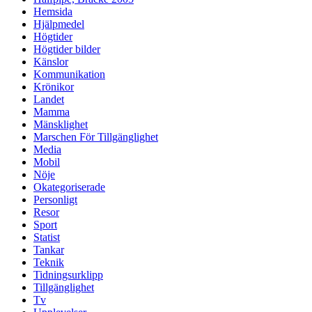
Hemsida
Hjälpmedel
Högtider
Högtider bilder
Känslor
Kommunikation
Krönikor
Landet
Mamma
Mänsklighet
Marschen För Tillgänglighet
Media
Mobil
Nöje
Okategoriserade
Personligt
Resor
Sport
Statist
Tankar
Teknik
Tidningsurklipp
Tillgänglighet
Tv