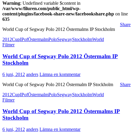
Warning
: Undefined variable $content in
/var/www/filuren.com/public_html/wp-
content/plugins/facebook-share-new/facebookshare.php
on line
635
Share
World Cup of Segway Polo 2012 Östermalms IP Stockholm
2012
Cup
IP
of
Östermalm
Polo
Segway
Stockholm
World
Filmer
World Cup of Segway Polo 2012 Östermalm IP
Stockholm
6 juni, 2012
anders
Lämna en kommentar
World Cup of Segway Polo 2012 Östermalm IP Stockholm
Share
2012
Cup
IP
of
Östermalm
Polo
Segway
Stockholm
World
Filmer
World Cup of Segway Polo 2012 Östermalms IP
Stockholm
6 juni, 2012
anders
Lämna en kommentar