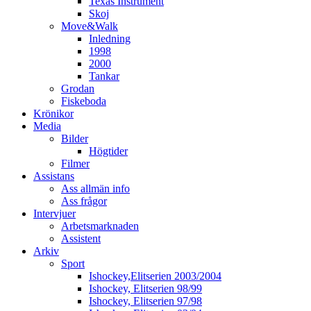
Texas Instrument
Skoj
Move&Walk
Inledning
1998
2000
Tankar
Grodan
Fiskeboda
Krönikor
Media
Bilder
Högtider
Filmer
Assistans
Ass allmän info
Ass frågor
Intervjuer
Arbetsmarknaden
Assistent
Arkiv
Sport
Ishockey,Elitserien 2003/2004
Ishockey, Elitserien 98/99
Ishockey, Elitserien 97/98