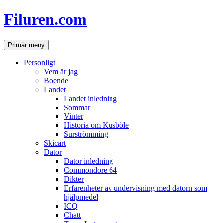
Hoppa
Filuren.com
till
innehåll
Sök
Primär meny
Personligt
Vem är jag
Boende
Landet
Landet inledning
Sommar
Vinter
Historia om Kusböle
Surströmming
Skicart
Dator
Dator inledning
Commondore 64
Dikter
Erfarenheter av undervisning med datorn som
hjälpmedel
ICQ
Chatt