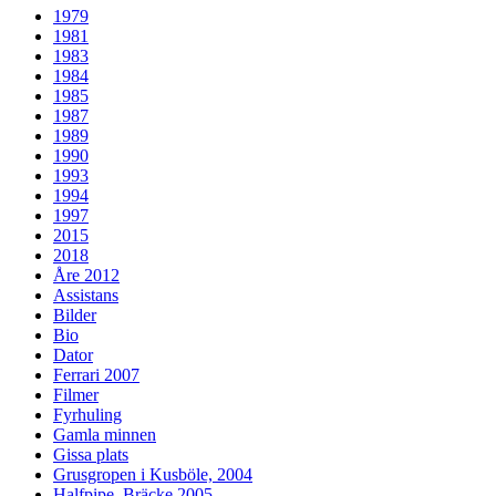
1979
1981
1983
1984
1985
1987
1989
1990
1993
1994
1997
2015
2018
Åre 2012
Assistans
Bilder
Bio
Dator
Ferrari 2007
Filmer
Fyrhuling
Gamla minnen
Gissa plats
Grusgropen i Kusböle, 2004
Halfpipe, Bräcke 2005