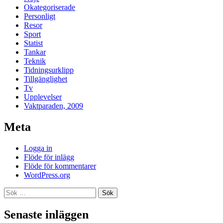
Okategoriserade
Personligt
Resor
Sport
Statist
Tankar
Teknik
Tidningsurklipp
Tillgänglighet
Tv
Upplevelser
Vaktparaden, 2009
Meta
Logga in
Flöde för inlägg
Flöde för kommentarer
WordPress.org
Sök
efter:
Senaste inläggen