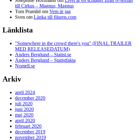
Josephine Hoffmann
om
Livet är en schlager Ifrån tv-soffan
till Cirkus – Magnus, Magnus
Tom Pramlid
om
Vem är jag
Sven
om
Länka till filuren.com
Länklista
"Somewhere in the crowd there's you" (FINAL TRAILER
MED RELEASEDATUM)
Anders Berglund – Statist.se
Anders Berglund – Statistfakta
Nomell.se
Arkiv
april 2024
december 2020
juli 2020
juni 2020
maj 2020
april 2020
februari 2020
december 2019
november 2019