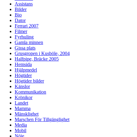
Assistans
Bilder
Bio
Dator
Ferrari 2007
Filmer
Fyrhuling
Gamla minnen
Gissa plats
Grusgropen i Kusböle, 2004
Halfpipe, Bräcke 2005
Hemsida
Hjälpmedel
Högtider
Högtider bilder
Känslor
Kommunikation
Krönikor
Landet
Mamma
Mänsklighet
Marschen För Tillgänglighet
Media
Mobil
Nöje