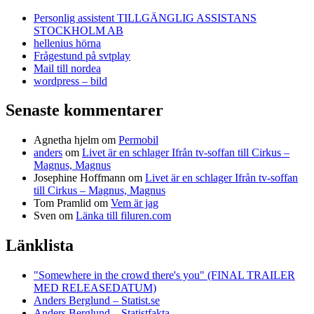
Personlig assistent TILLGÄNGLIG ASSISTANS
STOCKHOLM AB
hellenius hörna
Frågestund på svtplay
Mail till nordea
wordpress – bild
Senaste kommentarer
Agnetha hjelm
om
Permobil
anders
om
Livet är en schlager Ifrån tv-soffan till Cirkus –
Magnus, Magnus
Josephine Hoffmann
om
Livet är en schlager Ifrån tv-soffan
till Cirkus – Magnus, Magnus
Tom Pramlid
om
Vem är jag
Sven
om
Länka till filuren.com
Länklista
"Somewhere in the crowd there's you" (FINAL TRAILER
MED RELEASEDATUM)
Anders Berglund – Statist.se
Anders Berglund – Statistfakta