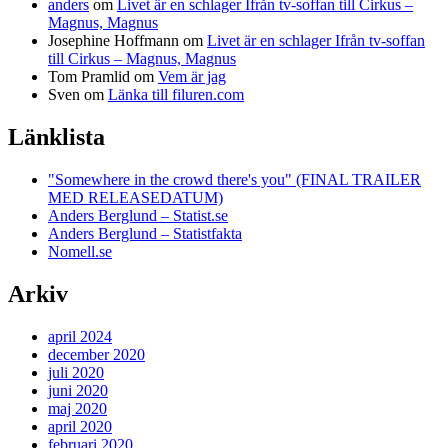
anders
om
Livet är en schlager Ifrån tv-soffan till Cirkus –
Magnus, Magnus
Josephine Hoffmann
om
Livet är en schlager Ifrån tv-soffan
till Cirkus – Magnus, Magnus
Tom Pramlid
om
Vem är jag
Sven
om
Länka till filuren.com
Länklista
"Somewhere in the crowd there's you" (FINAL TRAILER
MED RELEASEDATUM)
Anders Berglund – Statist.se
Anders Berglund – Statistfakta
Nomell.se
Arkiv
april 2024
december 2020
juli 2020
juni 2020
maj 2020
april 2020
februari 2020