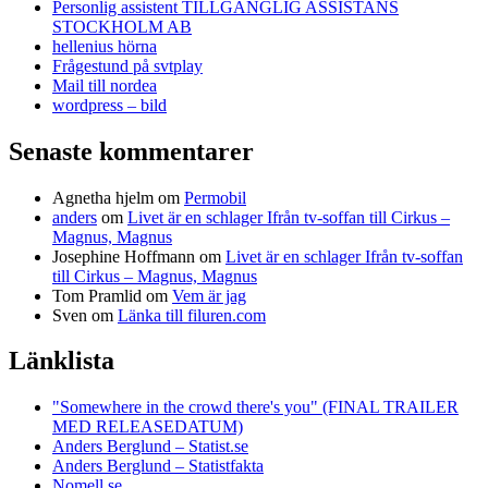
Personlig assistent TILLGÄNGLIG ASSISTANS
STOCKHOLM AB
hellenius hörna
Frågestund på svtplay
Mail till nordea
wordpress – bild
Senaste kommentarer
Agnetha hjelm
om
Permobil
anders
om
Livet är en schlager Ifrån tv-soffan till Cirkus –
Magnus, Magnus
Josephine Hoffmann
om
Livet är en schlager Ifrån tv-soffan
till Cirkus – Magnus, Magnus
Tom Pramlid
om
Vem är jag
Sven
om
Länka till filuren.com
Länklista
"Somewhere in the crowd there's you" (FINAL TRAILER
MED RELEASEDATUM)
Anders Berglund – Statist.se
Anders Berglund – Statistfakta
Nomell.se