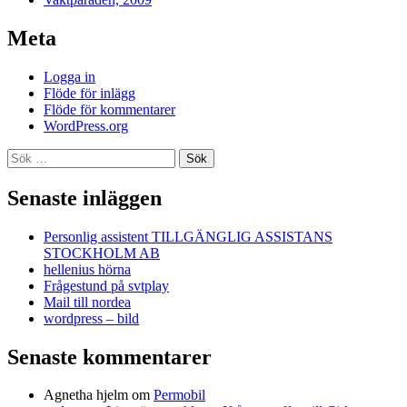
Meta
Logga in
Flöde för inlägg
Flöde för kommentarer
WordPress.org
Sök
efter:
Senaste inläggen
Personlig assistent TILLGÄNGLIG ASSISTANS
STOCKHOLM AB
hellenius hörna
Frågestund på svtplay
Mail till nordea
wordpress – bild
Senaste kommentarer
Agnetha hjelm
om
Permobil