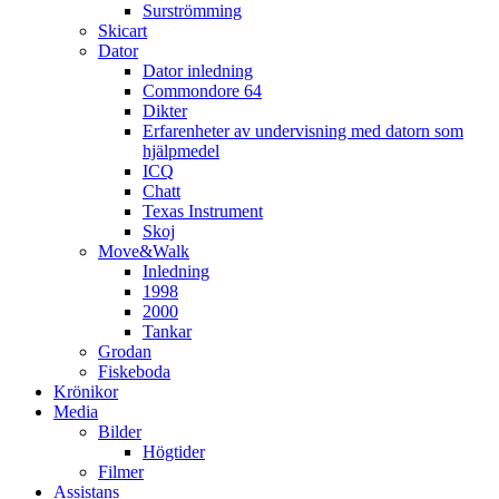
Surströmming
Skicart
Dator
Dator inledning
Commondore 64
Dikter
Erfarenheter av undervisning med datorn som
hjälpmedel
ICQ
Chatt
Texas Instrument
Skoj
Move&Walk
Inledning
1998
2000
Tankar
Grodan
Fiskeboda
Krönikor
Media
Bilder
Högtider
Filmer
Assistans