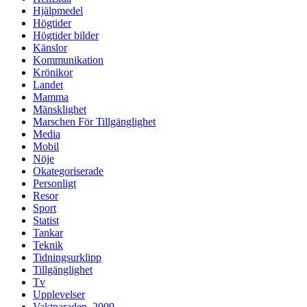
Hjälpmedel
Högtider
Högtider bilder
Känslor
Kommunikation
Krönikor
Landet
Mamma
Mänsklighet
Marschen För Tillgänglighet
Media
Mobil
Nöje
Okategoriserade
Personligt
Resor
Sport
Statist
Tankar
Teknik
Tidningsurklipp
Tillgänglighet
Tv
Upplevelser
Vaktparaden, 2009