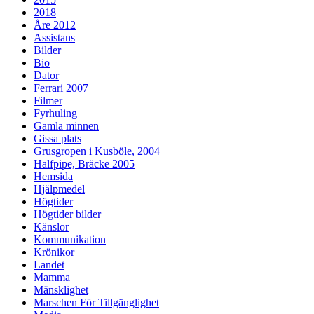
2018
Åre 2012
Assistans
Bilder
Bio
Dator
Ferrari 2007
Filmer
Fyrhuling
Gamla minnen
Gissa plats
Grusgropen i Kusböle, 2004
Halfpipe, Bräcke 2005
Hemsida
Hjälpmedel
Högtider
Högtider bilder
Känslor
Kommunikation
Krönikor
Landet
Mamma
Mänsklighet
Marschen För Tillgänglighet