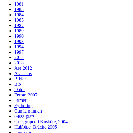
1981
1983
1984
1985
1987
1989
1990
1993
1994
1997
2015
2018
Åre 2012
Assistans
Bilder
Bio
Dator
Ferrari 2007
Filmer
Fyrhuling
Gamla minnen
Gissa plats
Grusgropen i Kusböle, 2004
Halfpipe, Bräcke 2005
Hemsida