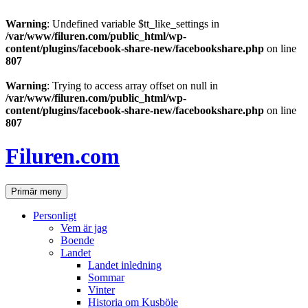
Warning
: Undefined variable $tt_like_settings in
/var/www/filuren.com/public_html/wp-
content/plugins/facebook-share-new/facebookshare.php
on line
807
Warning
: Trying to access array offset on null in
/var/www/filuren.com/public_html/wp-
content/plugins/facebook-share-new/facebookshare.php
on line
807
Hoppa
till
Filuren.com
innehåll
Sök
Primär meny
Personligt
Vem är jag
Boende
Landet
Landet inledning
Sommar
Vinter
Historia om Kusböle