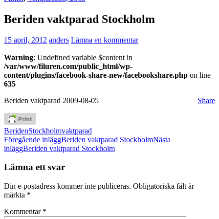
Beriden vaktparad Stockholm
15 april, 2012
anders
Lämna en kommentar
Warning
: Undefined variable $content in
/var/www/filuren.com/public_html/wp-
content/plugins/facebook-share-new/facebookshare.php
on line
635
Beriden vaktparad 2009-08-05
Share
Beriden
Stockholm
vaktparad
Inläggsnavigering
Föregående inlägg
Beriden vaktparad Stockholm
Nästa
inlägg
Beriden vaktparad Stockholm
Lämna ett svar
Din e-postadress kommer inte publiceras.
Obligatoriska fält är
märkta
*
Kommentar
*