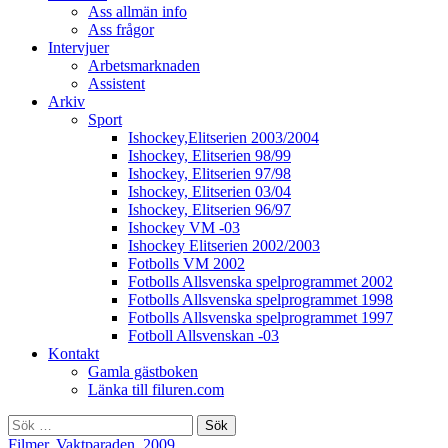
Ass allmän info
Ass frågor
Intervjuer
Arbetsmarknaden
Assistent
Arkiv
Sport
Ishockey,Elitserien 2003/2004
Ishockey, Elitserien 98/99
Ishockey, Elitserien 97/98
Ishockey, Elitserien 03/04
Ishockey, Elitserien 96/97
Ishockey VM -03
Ishockey Elitserien 2002/2003
Fotbolls VM 2002
Fotbolls Allsvenska spelprogrammet 2002
Fotbolls Allsvenska spelprogrammet 1998
Fotbolls Allsvenska spelprogrammet 1997
Fotboll Allsvenskan -03
Kontakt
Gamla gästboken
Länka till filuren.com
Sök
efter:
Filmer
,
Vaktparaden, 2009