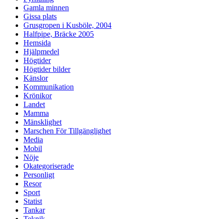
Gamla minnen
Gissa plats
Grusgropen i Kusböle, 2004
Halfpipe, Bräcke 2005
Hemsida
Hjälpmedel
Högtider
Högtider bilder
Känslor
Kommunikation
Krönikor
Landet
Mamma
Mänsklighet
Marschen För Tillgänglighet
Media
Mobil
Nöje
Okategoriserade
Personligt
Resor
Sport
Statist
Tankar
Teknik