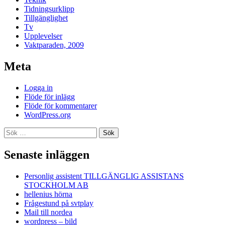
Tidningsurklipp
Tillgänglighet
Tv
Upplevelser
Vaktparaden, 2009
Meta
Logga in
Flöde för inlägg
Flöde för kommentarer
WordPress.org
Sök
efter:
Senaste inläggen
Personlig assistent TILLGÄNGLIG ASSISTANS
STOCKHOLM AB
hellenius hörna
Frågestund på svtplay
Mail till nordea
wordpress – bild