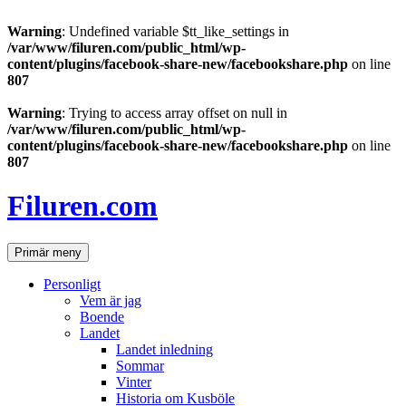
Warning
: Undefined variable $tt_like_settings in
/var/www/filuren.com/public_html/wp-
content/plugins/facebook-share-new/facebookshare.php
on line
807
Warning
: Trying to access array offset on null in
/var/www/filuren.com/public_html/wp-
content/plugins/facebook-share-new/facebookshare.php
on line
807
Hoppa
till
Filuren.com
innehåll
Sök
Primär meny
Personligt
Vem är jag
Boende
Landet
Landet inledning
Sommar
Vinter
Historia om Kusböle