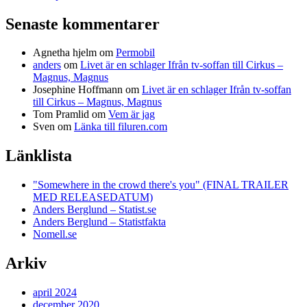
Senaste kommentarer
Agnetha hjelm
om
Permobil
anders
om
Livet är en schlager Ifrån tv-soffan till Cirkus –
Magnus, Magnus
Josephine Hoffmann
om
Livet är en schlager Ifrån tv-soffan
till Cirkus – Magnus, Magnus
Tom Pramlid
om
Vem är jag
Sven
om
Länka till filuren.com
Länklista
"Somewhere in the crowd there's you" (FINAL TRAILER
MED RELEASEDATUM)
Anders Berglund – Statist.se
Anders Berglund – Statistfakta
Nomell.se
Arkiv
april 2024
december 2020