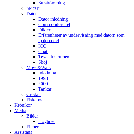
Surströmming
Skicart
Dator
Dator inledning
Commondore 64
Dikter
Erfarenheter av undervisning med datorn som
hjälpmedel
ICQ
Chatt
Texas Instrument
Skoj
Move&Walk
Inledning
1998
2000
Tankar
Grodan
Fiskeboda
Krönikor
Media
Bilder
Högtider
Filmer
Assistans