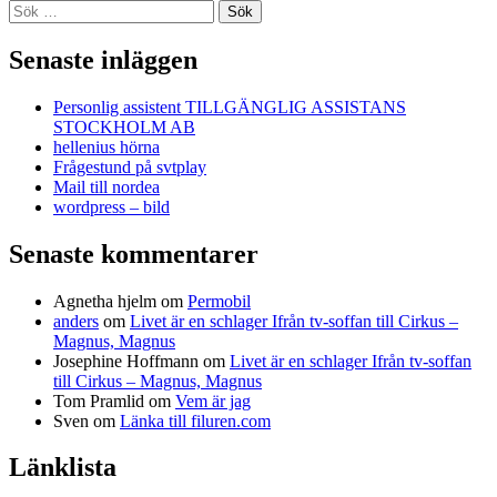
Sök
efter:
Senaste inläggen
Personlig assistent TILLGÄNGLIG ASSISTANS
STOCKHOLM AB
hellenius hörna
Frågestund på svtplay
Mail till nordea
wordpress – bild
Senaste kommentarer
Agnetha hjelm
om
Permobil
anders
om
Livet är en schlager Ifrån tv-soffan till Cirkus –
Magnus, Magnus
Josephine Hoffmann
om
Livet är en schlager Ifrån tv-soffan
till Cirkus – Magnus, Magnus
Tom Pramlid
om
Vem är jag
Sven
om
Länka till filuren.com
Länklista