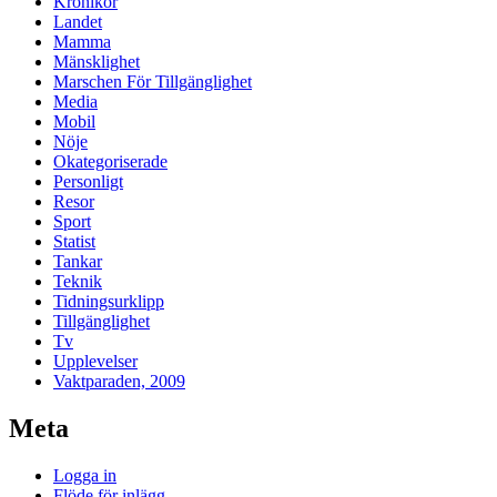
Krönikor
Landet
Mamma
Mänsklighet
Marschen För Tillgänglighet
Media
Mobil
Nöje
Okategoriserade
Personligt
Resor
Sport
Statist
Tankar
Teknik
Tidningsurklipp
Tillgänglighet
Tv
Upplevelser
Vaktparaden, 2009
Meta
Logga in
Flöde för inlägg