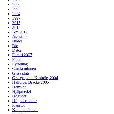
1990
1993
1994
1997
2015
2018
Åre 2012
Assistans
Bilder
Bio
Dator
Ferrari 2007
Filmer
Fyrhuling
Gamla minnen
Gissa plats
Grusgropen i Kusböle, 2004
Halfpipe, Bräcke 2005
Hemsida
Hjälpmedel
Högtider
Högtider bilder
Känslor
Kommunikation