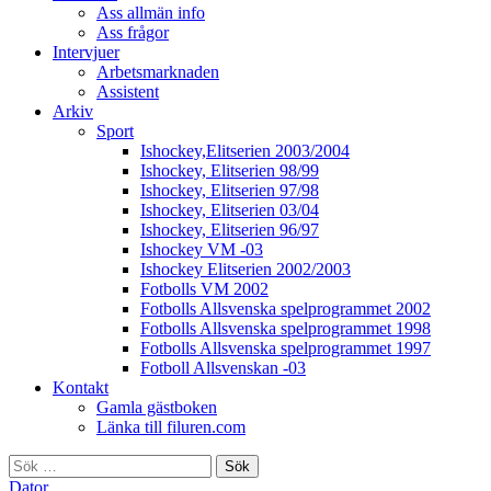
Ass allmän info
Ass frågor
Intervjuer
Arbetsmarknaden
Assistent
Arkiv
Sport
Ishockey,Elitserien 2003/2004
Ishockey, Elitserien 98/99
Ishockey, Elitserien 97/98
Ishockey, Elitserien 03/04
Ishockey, Elitserien 96/97
Ishockey VM -03
Ishockey Elitserien 2002/2003
Fotbolls VM 2002
Fotbolls Allsvenska spelprogrammet 2002
Fotbolls Allsvenska spelprogrammet 1998
Fotbolls Allsvenska spelprogrammet 1997
Fotboll Allsvenskan -03
Kontakt
Gamla gästboken
Länka till filuren.com
Sök
efter:
Dator