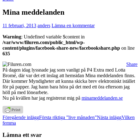
Mina meddelanden
11 februari, 2013
anders
Lämna en kommentar
Warning
: Undefined variable $content in
/var/www/filuren.com/public_html/wp-
content/plugins/facebook-share-new/facebookshare.php
on line
635
Share
På dagen idag lyssnade jag som vanligt på P4 Extra med Lotta
Bromé, där var det ett inslag att hemsidan Mina meddelanden finns.
Där kommer Myndigheter att kunna skicka brev elektroniskt istället
för på papper. Jag hann bara höra på det med ett öra eftersom jag
höll på med lönearbete.
Nu på kvällen har jag registrerat mig på
minameddelanden.se
Inläggsnavigering
Föregående inlägg
Första riktiga ”live månaden”
Nästa inlägg
Vilken
femma
Lämna ett svar