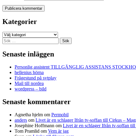
Kategorier
Kategorier
Sök
efter:
Senaste inläggen
Personlig assistent TILLGÄNGLIG ASSISTANS STOCKH
hellenius hörna
Frågestund på svtplay
Mail till nordea
wordpress – bild
Senaste kommentarer
Agnetha hjelm
om
Permobil
anders
om
Livet är en schlager Ifrån tv-soffan till Cirkus – M
Josephine Hoffmann
om
Livet är en schlager Ifrån tv-soffan t
Tom Pramlid
om
Vem är jag