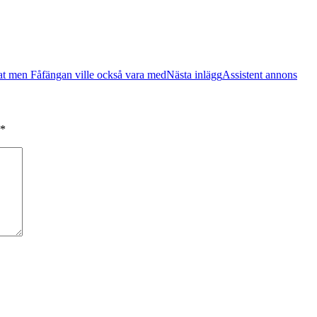
at men Fåfängan ville också vara med
Nästa inlägg
Assistent annons
*