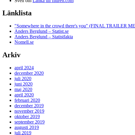
Sven
om
Länka till filuren.com
Länklista
"Somewhere in the crowd there's you" (FINAL TRAILE
Anders Berglund – Statist.se
Anders Berglund – Statistfakta
Nomell.se
Arkiv
april 2024
december 2020
juli 2020
juni 2020
maj 2020
april 2020
februari 2020
december 2019
november 2019
oktober 2019
september 2019
augusti 2019
juli 2019