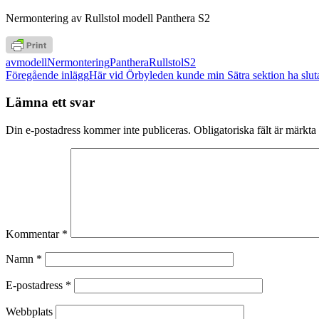
Nermontering av Rullstol modell Panthera S2
av
modell
Nermontering
Panthera
Rullstol
S2
Inläggsnavigering
Föregående inlägg
Här vid Örbyleden kunde min Sätra sektion ha slut
Lämna ett svar
Din e-postadress kommer inte publiceras.
Obligatoriska fält är märkta
Kommentar
*
Namn
*
E-postadress
*
Webbplats