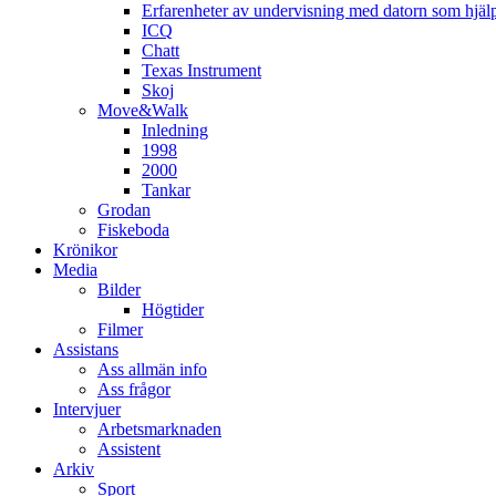
Erfarenheter av undervisning med datorn som hjä
ICQ
Chatt
Texas Instrument
Skoj
Move&Walk
Inledning
1998
2000
Tankar
Grodan
Fiskeboda
Krönikor
Media
Bilder
Högtider
Filmer
Assistans
Ass allmän info
Ass frågor
Intervjuer
Arbetsmarknaden
Assistent
Arkiv
Sport