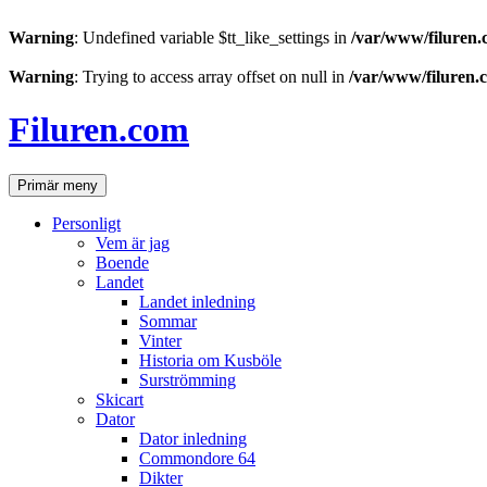
Warning
: Undefined variable $tt_like_settings in
/var/www/filuren.
Warning
: Trying to access array offset on null in
/var/www/filuren.
Hoppa
till
Filuren.com
innehåll
Sök
Primär meny
Personligt
Vem är jag
Boende
Landet
Landet inledning
Sommar
Vinter
Historia om Kusböle
Surströmming
Skicart
Dator
Dator inledning
Commondore 64
Dikter