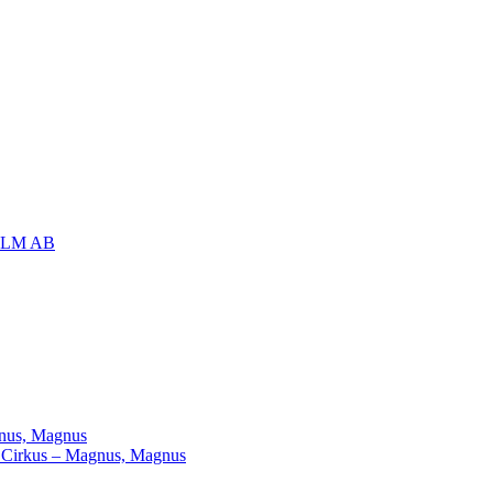
OLM AB
agnus, Magnus
ill Cirkus – Magnus, Magnus