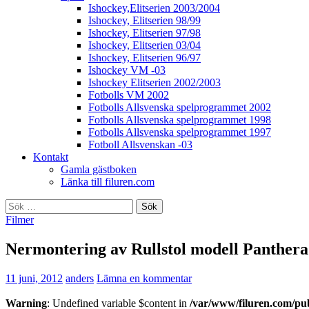
Ishockey,Elitserien 2003/2004
Ishockey, Elitserien 98/99
Ishockey, Elitserien 97/98
Ishockey, Elitserien 03/04
Ishockey, Elitserien 96/97
Ishockey VM -03
Ishockey Elitserien 2002/2003
Fotbolls VM 2002
Fotbolls Allsvenska spelprogrammet 2002
Fotbolls Allsvenska spelprogrammet 1998
Fotbolls Allsvenska spelprogrammet 1997
Fotboll Allsvenskan -03
Kontakt
Gamla gästboken
Länka till filuren.com
Sök
efter:
Filmer
Nermontering av Rullstol modell Panthera
11 juni, 2012
anders
Lämna en kommentar
Warning
: Undefined variable $content in
/var/www/filuren.com/pu