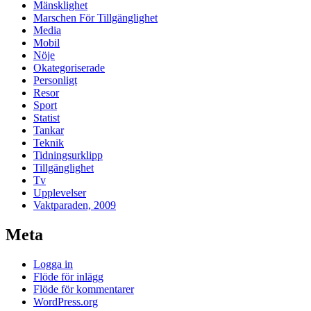
Mänsklighet
Marschen För Tillgänglighet
Media
Mobil
Nöje
Okategoriserade
Personligt
Resor
Sport
Statist
Tankar
Teknik
Tidningsurklipp
Tillgänglighet
Tv
Upplevelser
Vaktparaden, 2009
Meta
Logga in
Flöde för inlägg
Flöde för kommentarer
WordPress.org