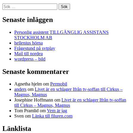
Sök
efter:
Senaste inläggen
Personlig assistent TILLGÄNGLIG ASSISTANS
STOCKHOLM AB
hellenius hörna
Frågestund på svtplay
Mail till nordea
wordpress – bild
Senaste kommentarer
Agnetha hjelm
om
Permobil
anders
om
Livet är en schlager Ifrån tv-soffan till Cirkus –
Magnus, Magnus
Josephine Hoffmann
om
Livet är en schlager Ifrån tv-soffan
till Cirkus – Magnus, Magnus
Tom Pramlid
om
Vem är jag
Sven
om
Länka till filuren.com
Länklista