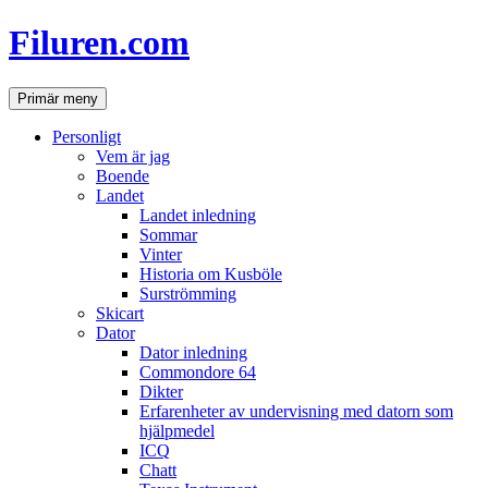
Hoppa
Filuren.com
till
innehåll
Sök
Primär meny
Personligt
Vem är jag
Boende
Landet
Landet inledning
Sommar
Vinter
Historia om Kusböle
Surströmming
Skicart
Dator
Dator inledning
Commondore 64
Dikter
Erfarenheter av undervisning med datorn som
hjälpmedel
ICQ
Chatt