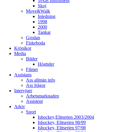
Texas Instrument
Skoj
Move&Walk
Inledning
1998
2000
Tankar
Grodan
Fiskeboda
Krönikor
Media
Bilder
Högtider
Filmer
Assistans
Ass allmän info
Ass frågor
Intervjuer
Arbetsmarknaden
Assistent
Arkiv
Sport
Ishockey,Elitserien 2003/2004
Ishockey, Elitserien 98/99
Ishockey, Elitserien 97/98