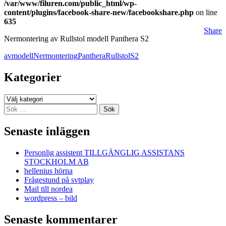
/var/www/filuren.com/public_html/wp-
content/plugins/facebook-share-new/facebookshare.php
on line
635
Share
Nermontering av Rullstol modell Panthera S2
av
modell
Nermontering
Panthera
Rullstol
S2
Kategorier
Kategorier
Sök
efter:
Senaste inläggen
Personlig assistent TILLGÄNGLIG ASSISTANS
STOCKHOLM AB
hellenius hörna
Frågestund på svtplay
Mail till nordea
wordpress – bild
Senaste kommentarer