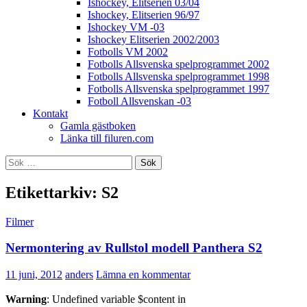
Ishockey, Elitserien 03/04
Ishockey, Elitserien 96/97
Ishockey VM -03
Ishockey Elitserien 2002/2003
Fotbolls VM 2002
Fotbolls Allsvenska spelprogrammet 2002
Fotbolls Allsvenska spelprogrammet 1998
Fotbolls Allsvenska spelprogrammet 1997
Fotboll Allsvenskan -03
Kontakt
Gamla gästboken
Länka till filuren.com
Sök
efter:
Etikettarkiv: S2
Filmer
Nermontering av Rullstol modell Panthera S2
11 juni, 2012
anders
Lämna en kommentar
Warning
: Undefined variable $content in