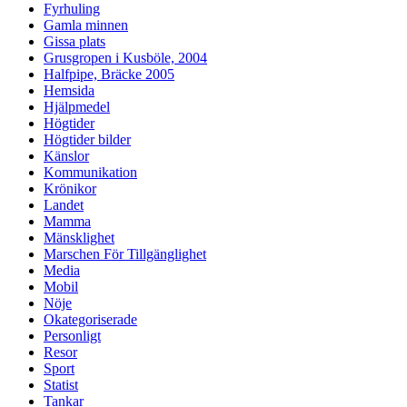
Fyrhuling
Gamla minnen
Gissa plats
Grusgropen i Kusböle, 2004
Halfpipe, Bräcke 2005
Hemsida
Hjälpmedel
Högtider
Högtider bilder
Känslor
Kommunikation
Krönikor
Landet
Mamma
Mänsklighet
Marschen För Tillgänglighet
Media
Mobil
Nöje
Okategoriserade
Personligt
Resor
Sport
Statist
Tankar