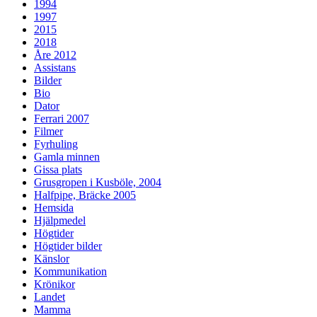
1994
1997
2015
2018
Åre 2012
Assistans
Bilder
Bio
Dator
Ferrari 2007
Filmer
Fyrhuling
Gamla minnen
Gissa plats
Grusgropen i Kusböle, 2004
Halfpipe, Bräcke 2005
Hemsida
Hjälpmedel
Högtider
Högtider bilder
Känslor
Kommunikation
Krönikor
Landet
Mamma