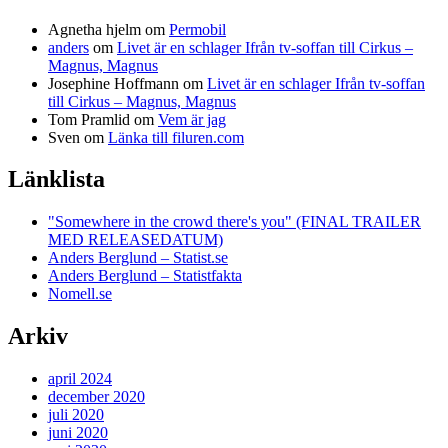
Agnetha hjelm
om
Permobil
anders
om
Livet är en schlager Ifrån tv-soffan till Cirkus –
Magnus, Magnus
Josephine Hoffmann
om
Livet är en schlager Ifrån tv-soffan
till Cirkus – Magnus, Magnus
Tom Pramlid
om
Vem är jag
Sven
om
Länka till filuren.com
Länklista
"Somewhere in the crowd there's you" (FINAL TRAILER
MED RELEASEDATUM)
Anders Berglund – Statist.se
Anders Berglund – Statistfakta
Nomell.se
Arkiv
april 2024
december 2020
juli 2020
juni 2020