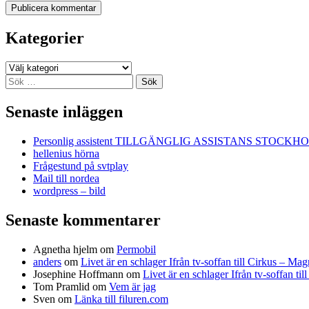
Kategorier
Kategorier
Sök
efter:
Senaste inläggen
Personlig assistent TILLGÄNGLIG ASSISTANS STOCKH
hellenius hörna
Frågestund på svtplay
Mail till nordea
wordpress – bild
Senaste kommentarer
Agnetha hjelm
om
Permobil
anders
om
Livet är en schlager Ifrån tv-soffan till Cirkus – M
Josephine Hoffmann
om
Livet är en schlager Ifrån tv-soffan t
Tom Pramlid
om
Vem är jag
Sven
om
Länka till filuren.com