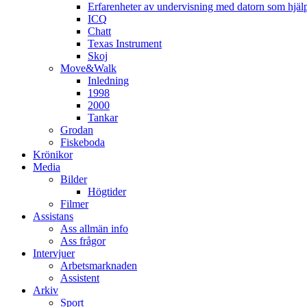
Erfarenheter av undervisning med datorn som hjä
ICQ
Chatt
Texas Instrument
Skoj
Move&Walk
Inledning
1998
2000
Tankar
Grodan
Fiskeboda
Krönikor
Media
Bilder
Högtider
Filmer
Assistans
Ass allmän info
Ass frågor
Intervjuer
Arbetsmarknaden
Assistent
Arkiv
Sport