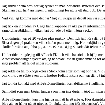
Jag skriver detta brev för jag tycker att man bör ändra systemet och sa
Ska man t.ex. ha 4 års ingenjörsutbildning för att få ett städjobb. De 
Vart vill jag komma med det här? Jag vill skapa en debatt om vår situat
Jag fick en inbjudan av Unga handikappade att åka på ett informations
samordnarutbildning, vilken jag började på efter några veckor.
Utbildningen var på 20 veckor plus praktik. Den fick jag göra där på f
Sista dagen på praktiken ville chefen prata med mig. Hon erbjöd mig en
skulle fortsätta att jobba p.g.a. arbetsbrist, så jag slutade där februari
Under tiden ringde jag till AF och FK och ville ha stöd och hjälp med 
Arbetsförmedlingen tyckte att jag behövde läsa in grundämnena för at
inga problem att få det under studierna.
Jag sökte då till folkhögskolor i Stockholm efter som jag bor här. Vid
om kring. Jag sökte även till Långbro Folkhögskola och var där på int
Jag tog då kontakt med Arbetsförmedlingen Rehabilitering i Tullinge, 
Samtidigt som man börjar fundera om man inte duger något till, sitte
Arbetsförmedlingen kan inte hjälpa mig att få ett arbete, Försäkringska
blev att jag håller på att utredas för sjukersättning (förtidspension). Vil