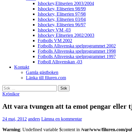
Ishockey,Elitserien 2003/2004
Ishockey, Elitserien 98/99
Ishockey, Elitserien 97/98
Ishockey, Elitserien 03/04
Ishockey, Elitserien 96/97
Ishockey VM -03
Ishockey Elitserien 2002/2003
Fotbolls VM 2002
Fotbolls Allsvenska spelprogrammet 2002
Fotbolls Allsvenska spelprogrammet 1998
Fotbolls Allsvenska spelprogrammet 1997
Fotboll Allsvenskan -03
Kontakt
Gamla gästboken
Länka till filuren.com
Sök
efter:
Krönikor
Att vara tvungen att ta emot pengar eller 
24 maj, 2012
anders
Lämna en kommentar
Warning
: Undefined variable $content in
/var/www/filuren.com/pu