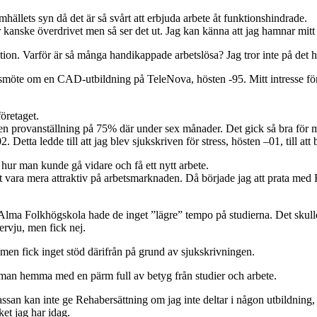
mhällets syn då det är så svårt att erbjuda arbete åt funktionshindrade.
är kanske överdrivet men så ser det ut. Jag kan känna att jag hamnar mitt 
ion. Varför är så många handikappade arbetslösa? Jag tror inte på det hä
möte om en CAD-utbildning på TeleNova, hösten -95. Mitt intresse för de
öretaget.
 provanställning på 75% där under sex månader. Det gick så bra för mig a
 -02. Detta ledde till att jag blev sjukskriven för stress, hösten –01, till
hur man kunde gå vidare och få ett nytt arbete.
t vara mera attraktiv på arbetsmarknaden. Då började jag att prata med
 Alma Folkhögskola hade de inget ”lägre” tempo på studierna. Det skulle 
ervju, men fick nej.
men fick inget stöd därifrån på grund av sjukskrivningen.
r man hemma med en pärm full av betyg från studier och arbete.
ssan kan inte ge Rehabersättning om jag inte deltar i någon utbildning, 
ket jag har idag.