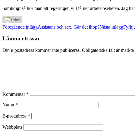
Samtidigt så hör man att regeringen vill få ner arbetslöseheten. Jag ha
Inläggsnavigering
Föregående inlägg
Assistans och sex. Går det ihop?
Nästa inlägg
Fyrhj
Lämna ett svar
Din e-postadress kommer inte publiceras.
Obligatoriska fält är märkta
Kommentar
*
Namn
*
E-postadress
*
Webbplats