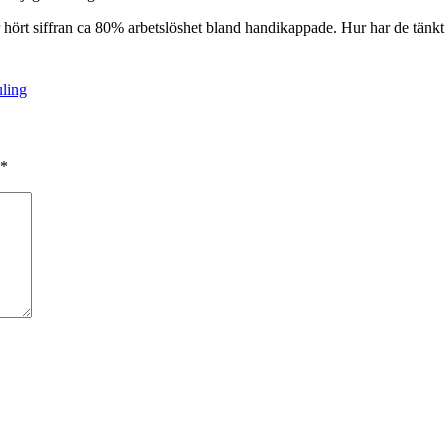
r hört siffran ca 80% arbetslöshet bland handikappade. Hur har de tänkt 
uling
*