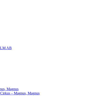
OLM AB
agnus, Magnus
ill Cirkus – Magnus, Magnus