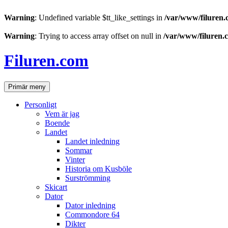
Warning
: Undefined variable $tt_like_settings in
/var/www/filuren.
Warning
: Trying to access array offset on null in
/var/www/filuren.
Hoppa
till
Filuren.com
innehåll
Sök
Primär meny
Personligt
Vem är jag
Boende
Landet
Landet inledning
Sommar
Vinter
Historia om Kusböle
Surströmming
Skicart
Dator
Dator inledning
Commondore 64
Dikter