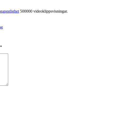
lgangglighet
500000 videoklippsvisningar.
ag
*