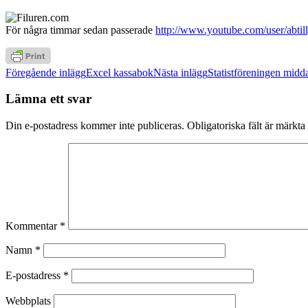
För några timmar sedan passerade
http://www.youtube.com/user/abtil
Inläggsnavigering
Föregående inlägg
Excel kassabok
Nästa inlägg
Statistföreningen midd
Lämna ett svar
Din e-postadress kommer inte publiceras.
Obligatoriska fält är märkta
Kommentar
*
Namn
*
E-postadress
*
Webbplats