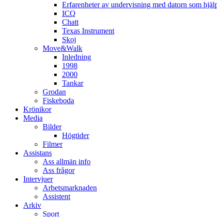
Erfarenheter av undervisning med datorn som hjä
ICQ
Chatt
Texas Instrument
Skoj
Move&Walk
Inledning
1998
2000
Tankar
Grodan
Fiskeboda
Krönikor
Media
Bilder
Högtider
Filmer
Assistans
Ass allmän info
Ass frågor
Intervjuer
Arbetsmarknaden
Assistent
Arkiv
Sport