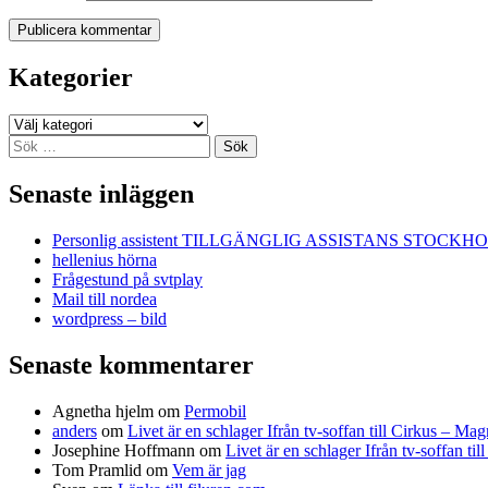
Kategorier
Kategorier
Sök
efter:
Senaste inläggen
Personlig assistent TILLGÄNGLIG ASSISTANS STOCKH
hellenius hörna
Frågestund på svtplay
Mail till nordea
wordpress – bild
Senaste kommentarer
Agnetha hjelm
om
Permobil
anders
om
Livet är en schlager Ifrån tv-soffan till Cirkus – M
Josephine Hoffmann
om
Livet är en schlager Ifrån tv-soffan t
Tom Pramlid
om
Vem är jag