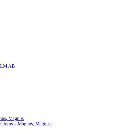
OLM AB
agnus, Magnus
ill Cirkus – Magnus, Magnus