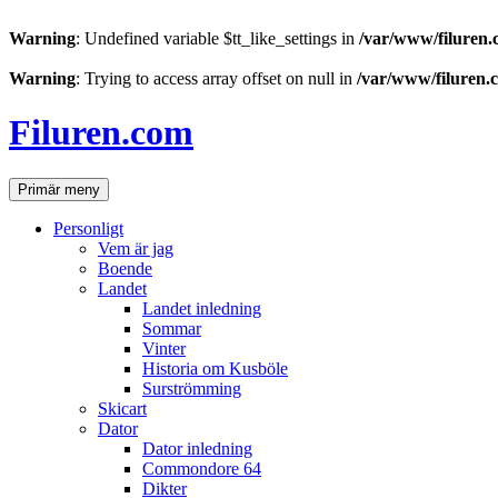
Warning
: Undefined variable $tt_like_settings in
/var/www/filuren.
Warning
: Trying to access array offset on null in
/var/www/filuren.
Hoppa
till
Filuren.com
innehåll
Sök
Primär meny
Personligt
Vem är jag
Boende
Landet
Landet inledning
Sommar
Vinter
Historia om Kusböle
Surströmming
Skicart
Dator
Dator inledning
Commondore 64
Dikter