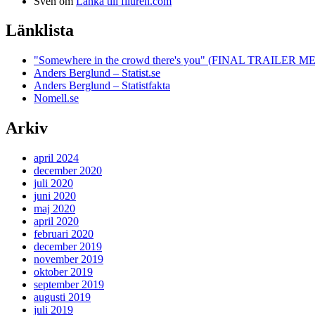
Sven
om
Länka till filuren.com
Länklista
"Somewhere in the crowd there's you" (FINAL TRAILE
Anders Berglund – Statist.se
Anders Berglund – Statistfakta
Nomell.se
Arkiv
april 2024
december 2020
juli 2020
juni 2020
maj 2020
april 2020
februari 2020
december 2019
november 2019
oktober 2019
september 2019
augusti 2019
juli 2019