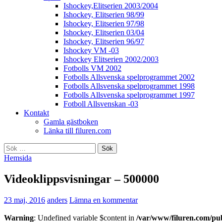
Ishockey,Elitserien 2003/2004
Ishockey, Elitserien 98/99
Ishockey, Elitserien 97/98
Ishockey, Elitserien 03/04
Ishockey, Elitserien 96/97
Ishockey VM -03
Ishockey Elitserien 2002/2003
Fotbolls VM 2002
Fotbolls Allsvenska spelprogrammet 2002
Fotbolls Allsvenska spelprogrammet 1998
Fotbolls Allsvenska spelprogrammet 1997
Fotboll Allsvenskan -03
Kontakt
Gamla gästboken
Länka till filuren.com
Sök
efter:
Hemsida
Videoklippsvisningar – 500000
23 maj, 2016
anders
Lämna en kommentar
Warning
: Undefined variable $content in
/var/www/filuren.com/pu