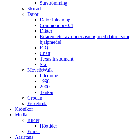
Surströmming
Skicart
Dator
Dator inledning
Commondore 64
Dikter
Erfarenheter av undervisning med datorn som
hjälpmedel
ICQ
Chatt
Texas Instrument
Skoj
Move&Walk
Inledning
1998
2000
Tankar
Grodan
Fiskeboda
Krönikor
Media
Bilder
Högtider
Filmer
Assistans