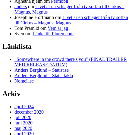
Agnetha hjelm
om
Permobil
anders
om
Livet är en schlager Ifrån tv-soffan till Cirkus –
Magnus, Magnus
Josephine Hoffmann
om
Livet är en schlager Ifrån tv-soffan
till Cirkus – Magnus, Magnus
Tom Pramlid
om
Vem är jag
Sven
om
Länka till filuren.com
Länklista
"Somewhere in the crowd there's you" (FINAL TRAILER
MED RELEASEDATUM)
Anders Berglund – Statist.se
Anders Berglund – Statistfakta
Nomell.se
Arkiv
april 2024
december 2020
juli 2020
juni 2020
maj 2020
april 2020