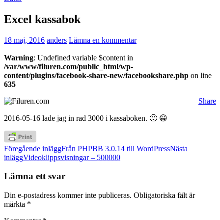
Excel kassabok
18 maj, 2016
anders
Lämna en kommentar
Warning
: Undefined variable $content in
/var/www/filuren.com/public_html/wp-
content/plugins/facebook-share-new/facebookshare.php
on line
635
Share
2016-05-16 lade jag in rad 3000 i kassaboken. 🙂 😀
Inläggsnavigering
Föregående inlägg
Från PHPBB 3.0.14 till WordPress
Nästa
inlägg
Videoklippsvisningar – 500000
Lämna ett svar
Din e-postadress kommer inte publiceras.
Obligatoriska fält är
märkta
*