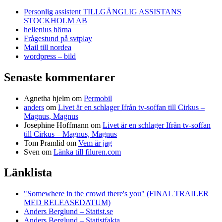
Personlig assistent TILLGÄNGLIG ASSISTANS
STOCKHOLM AB
hellenius hörna
Frågestund på svtplay
Mail till nordea
wordpress – bild
Senaste kommentarer
Agnetha hjelm
om
Permobil
anders
om
Livet är en schlager Ifrån tv-soffan till Cirkus –
Magnus, Magnus
Josephine Hoffmann
om
Livet är en schlager Ifrån tv-soffan
till Cirkus – Magnus, Magnus
Tom Pramlid
om
Vem är jag
Sven
om
Länka till filuren.com
Länklista
"Somewhere in the crowd there's you" (FINAL TRAILER
MED RELEASEDATUM)
Anders Berglund – Statist.se
Anders Berglund – Statistfakta