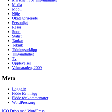
Marschen För Tillgänglighet
Media
Mobil
Nöje
Okategoriserade
Personligt
Resor
Sport
Statist
Tankar
Teknik
Tidningsurklipp
Tillgänglighet
Tv
Upplevelser
Vaktparaden, 2009
Meta
Logga in
Flöde för inlägg
Flöde för kommentarer
WordPress.org
ICQ
Drivs med WordPress