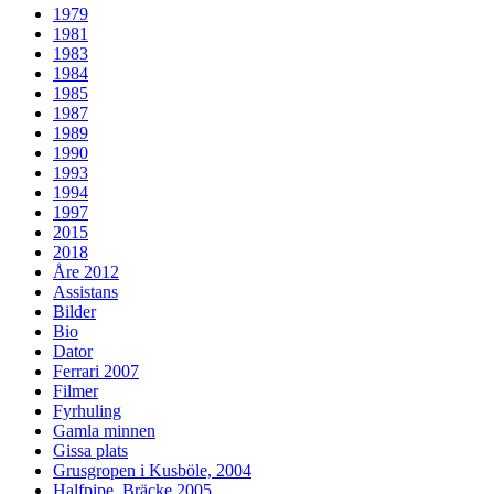
1979
1981
1983
1984
1985
1987
1989
1990
1993
1994
1997
2015
2018
Åre 2012
Assistans
Bilder
Bio
Dator
Ferrari 2007
Filmer
Fyrhuling
Gamla minnen
Gissa plats
Grusgropen i Kusböle, 2004
Halfpipe, Bräcke 2005