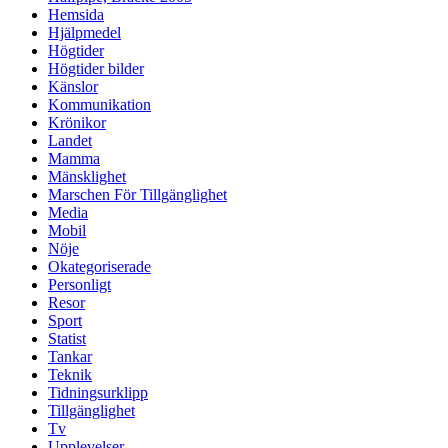
Hemsida
Hjälpmedel
Högtider
Högtider bilder
Känslor
Kommunikation
Krönikor
Landet
Mamma
Mänsklighet
Marschen För Tillgänglighet
Media
Mobil
Nöje
Okategoriserade
Personligt
Resor
Sport
Statist
Tankar
Teknik
Tidningsurklipp
Tillgänglighet
Tv
Upplevelser