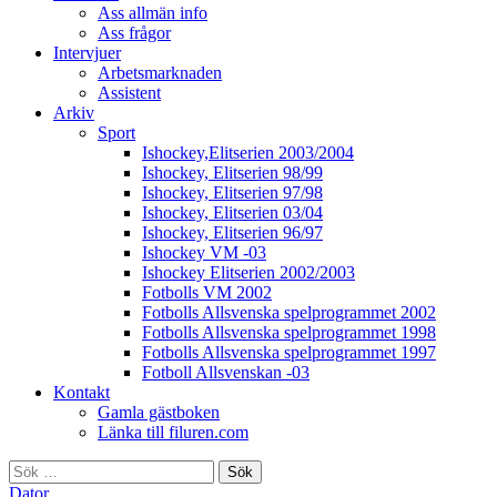
Ass allmän info
Ass frågor
Intervjuer
Arbetsmarknaden
Assistent
Arkiv
Sport
Ishockey,Elitserien 2003/2004
Ishockey, Elitserien 98/99
Ishockey, Elitserien 97/98
Ishockey, Elitserien 03/04
Ishockey, Elitserien 96/97
Ishockey VM -03
Ishockey Elitserien 2002/2003
Fotbolls VM 2002
Fotbolls Allsvenska spelprogrammet 2002
Fotbolls Allsvenska spelprogrammet 1998
Fotbolls Allsvenska spelprogrammet 1997
Fotboll Allsvenskan -03
Kontakt
Gamla gästboken
Länka till filuren.com
Sök
efter:
Dator