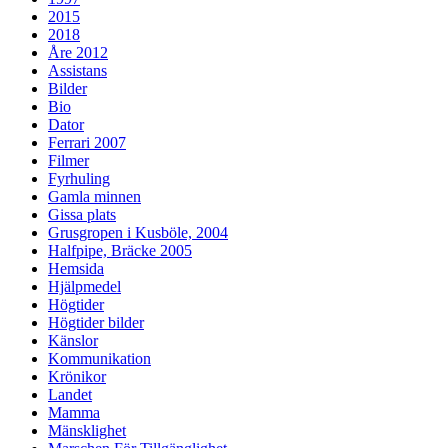
2015
2018
Åre 2012
Assistans
Bilder
Bio
Dator
Ferrari 2007
Filmer
Fyrhuling
Gamla minnen
Gissa plats
Grusgropen i Kusböle, 2004
Halfpipe, Bräcke 2005
Hemsida
Hjälpmedel
Högtider
Högtider bilder
Känslor
Kommunikation
Krönikor
Landet
Mamma
Mänsklighet