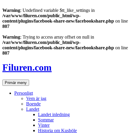
Warning
: Undefined variable $tt_like_settings in
/var/www/filuren.com/public_html/wp-
content/plugins/facebook-share-new/facebookshare.php
on line
807
Warning
: Trying to access array offset on null in
/var/www/filuren.com/public_html/wp-
content/plugins/facebook-share-new/facebookshare.php
on line
807
Hoppa
till
Filuren.com
innehåll
Sök
Primär meny
Personligt
Vem är jag
Boende
Landet
Landet inledning
Sommar
Vinter
Historia om Kusböle