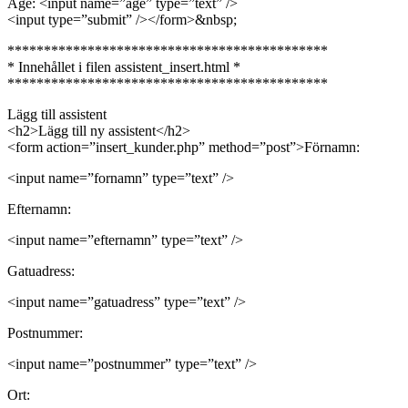
Age: <input name=”age” type=”text” />
<input type=”submit” /></form>&nbsp;
********************************************
* Innehållet i filen assistent_insert.html *
********************************************
Lägg till assistent
<h2>Lägg till ny assistent</h2>
<form action=”insert_kunder.php” method=”post”>Förnamn:
<input name=”fornamn” type=”text” />
Efternamn:
<input name=”efternamn” type=”text” />
Gatuadress:
<input name=”gatuadress” type=”text” />
Postnummer:
<input name=”postnummer” type=”text” />
Ort: