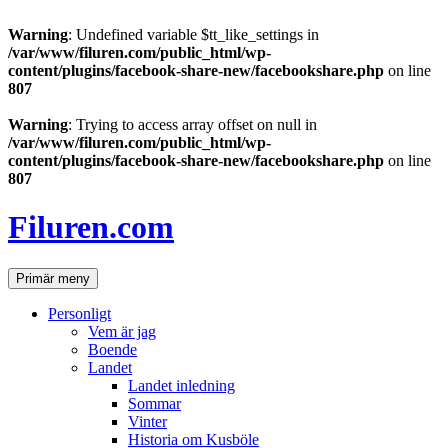
Warning
: Undefined variable $tt_like_settings in
/var/www/filuren.com/public_html/wp-
content/plugins/facebook-share-new/facebookshare.php
on line
807
Warning
: Trying to access array offset on null in
/var/www/filuren.com/public_html/wp-
content/plugins/facebook-share-new/facebookshare.php
on line
807
Hoppa
till
Filuren.com
innehåll
Sök
Primär meny
Personligt
Vem är jag
Boende
Landet
Landet inledning
Sommar
Vinter
Historia om Kusböle