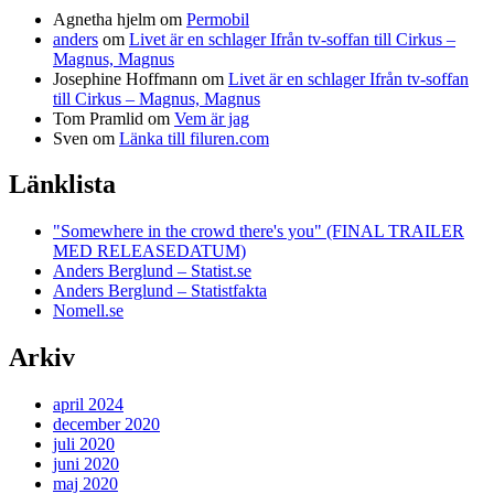
Agnetha hjelm
om
Permobil
anders
om
Livet är en schlager Ifrån tv-soffan till Cirkus –
Magnus, Magnus
Josephine Hoffmann
om
Livet är en schlager Ifrån tv-soffan
till Cirkus – Magnus, Magnus
Tom Pramlid
om
Vem är jag
Sven
om
Länka till filuren.com
Länklista
"Somewhere in the crowd there's you" (FINAL TRAILER
MED RELEASEDATUM)
Anders Berglund – Statist.se
Anders Berglund – Statistfakta
Nomell.se
Arkiv
april 2024
december 2020
juli 2020
juni 2020
maj 2020