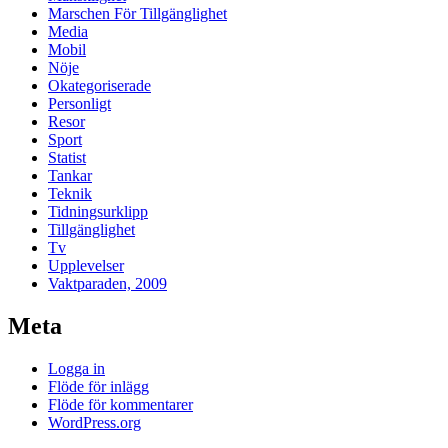
Marschen För Tillgänglighet
Media
Mobil
Nöje
Okategoriserade
Personligt
Resor
Sport
Statist
Tankar
Teknik
Tidningsurklipp
Tillgänglighet
Tv
Upplevelser
Vaktparaden, 2009
Meta
Logga in
Flöde för inlägg
Flöde för kommentarer
WordPress.org