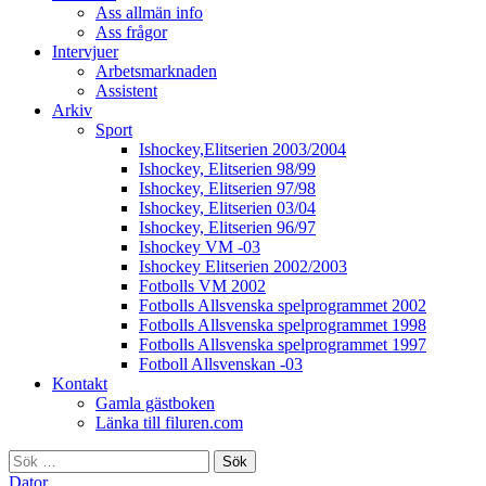
Ass allmän info
Ass frågor
Intervjuer
Arbetsmarknaden
Assistent
Arkiv
Sport
Ishockey,Elitserien 2003/2004
Ishockey, Elitserien 98/99
Ishockey, Elitserien 97/98
Ishockey, Elitserien 03/04
Ishockey, Elitserien 96/97
Ishockey VM -03
Ishockey Elitserien 2002/2003
Fotbolls VM 2002
Fotbolls Allsvenska spelprogrammet 2002
Fotbolls Allsvenska spelprogrammet 1998
Fotbolls Allsvenska spelprogrammet 1997
Fotboll Allsvenskan -03
Kontakt
Gamla gästboken
Länka till filuren.com
Sök
efter:
Dator