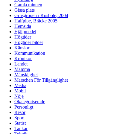
Gamla minnen
Gissa plats
Grusgropen i Kusböle, 2004
Halfpipe, Bräcke 2005
Hemsida
Hjälpmedel
Högtider
Högtider bilder
Känslor
Kommunikation
Krönikor
Landet
Mamma
Mänsklighet
Marschen För Tillgänglighet
Media
Mobil
Nöje
Okategoriserade
Personligt
Resor
Sport
Statist
Tankar
Teknik