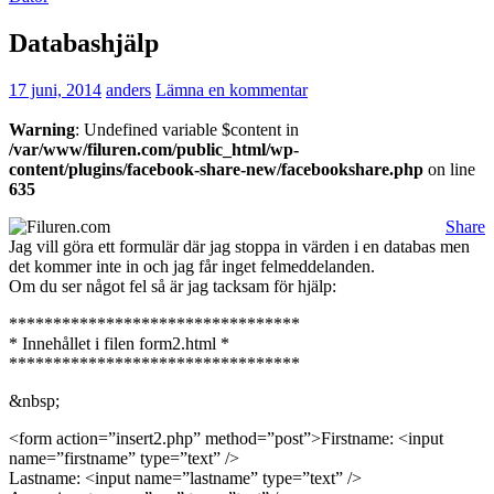
Databashjälp
17 juni, 2014
anders
Lämna en kommentar
Warning
: Undefined variable $content in
/var/www/filuren.com/public_html/wp-
content/plugins/facebook-share-new/facebookshare.php
on line
635
Share
Jag vill göra ett formulär där jag stoppa in värden i en databas men
det kommer inte in och jag får inget felmeddelanden.
Om du ser något fel så är jag tacksam för hjälp:
*********************************
* Innehållet i filen form2.html *
*********************************
&nbsp;
<form action=”insert2.php” method=”post”>Firstname: <input
name=”firstname” type=”text” />
Lastname: <input name=”lastname” type=”text” />