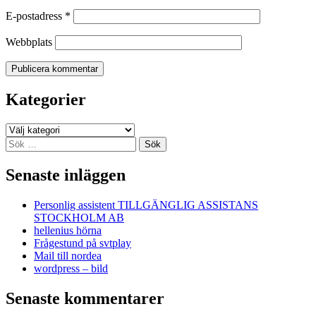
E-postadress
*
Webbplats
Kategorier
Kategorier
Sök
efter:
Senaste inläggen
Personlig assistent TILLGÄNGLIG ASSISTANS
STOCKHOLM AB
hellenius hörna
Frågestund på svtplay
Mail till nordea
wordpress – bild
Senaste kommentarer