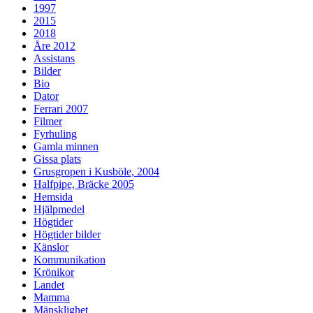
1997
2015
2018
Åre 2012
Assistans
Bilder
Bio
Dator
Ferrari 2007
Filmer
Fyrhuling
Gamla minnen
Gissa plats
Grusgropen i Kusböle, 2004
Halfpipe, Bräcke 2005
Hemsida
Hjälpmedel
Högtider
Högtider bilder
Känslor
Kommunikation
Krönikor
Landet
Mamma
Mänsklighet