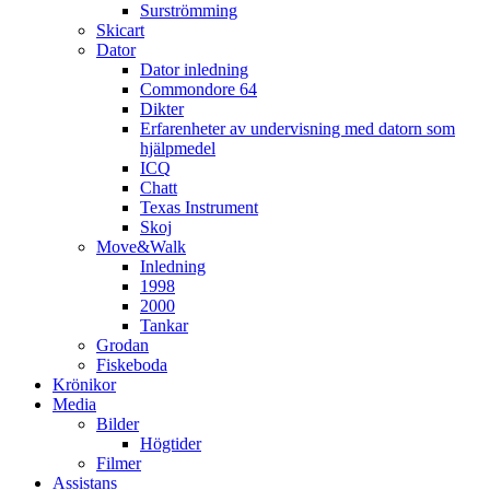
Surströmming
Skicart
Dator
Dator inledning
Commondore 64
Dikter
Erfarenheter av undervisning med datorn som
hjälpmedel
ICQ
Chatt
Texas Instrument
Skoj
Move&Walk
Inledning
1998
2000
Tankar
Grodan
Fiskeboda
Krönikor
Media
Bilder
Högtider
Filmer
Assistans