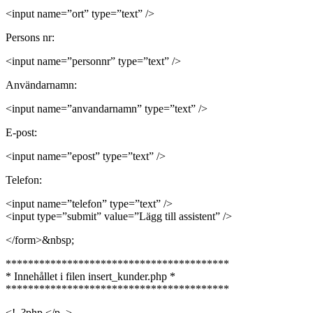
<input name=”ort” type=”text” />
Persons nr:
<input name=”personnr” type=”text” />
Användarnamn:
<input name=”anvandarnamn” type=”text” />
E-post:
<input name=”epost” type=”text” />
Telefon:
<input name=”telefon” type=”text” />
<input type=”submit” value=”Lägg till assistent” />
</form>&nbsp;
****************************************
* Innehållet i filen insert_kunder.php *
****************************************
<!–?php </p–>