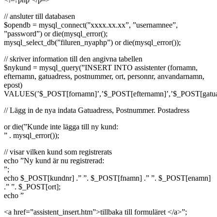
// ansluter till databasen
$opendb = mysql_connect(”xxxx.xx.xx”, ”usernamnee”,
”password”) or die(mysql_error();
mysql_select_db(”filuren_nyaphp”) or die(mysql_error());
// skriver information till den angivna tabellen
$nykund = mysql_query(”INSERT INTO assistenter (fornamn,
efternamn, gatuadress, postnummer, ort, personnr, anvandarnamn,
epost)
VALUES(’$_POST[fornamn]’,’$_POST[efternamn]’,’$_POST[gatuadr
// Lägg in de nya indata Gatuadress, Postnummer. Postadress
or die(”Kunde inte lägga till ny kund:
” . mysql_error());
// visar vilken kund som registrerats
echo ”Ny kund är nu registrerad:
”;
echo $_POST[kundnr] .” ”. $_POST[fnamn] .” ”. $_POST[enamn]
.” ”. $_POST[ort];
echo ”
<a href=”assistent_insert.htm”>tillbaka till formuläret </a>”;