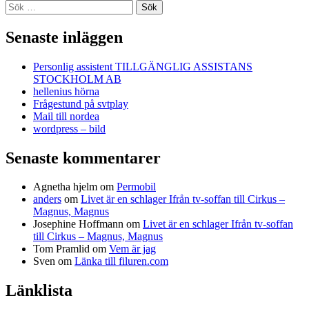
Sök
efter:
Senaste inläggen
Personlig assistent TILLGÄNGLIG ASSISTANS
STOCKHOLM AB
hellenius hörna
Frågestund på svtplay
Mail till nordea
wordpress – bild
Senaste kommentarer
Agnetha hjelm
om
Permobil
anders
om
Livet är en schlager Ifrån tv-soffan till Cirkus –
Magnus, Magnus
Josephine Hoffmann
om
Livet är en schlager Ifrån tv-soffan
till Cirkus – Magnus, Magnus
Tom Pramlid
om
Vem är jag
Sven
om
Länka till filuren.com
Länklista