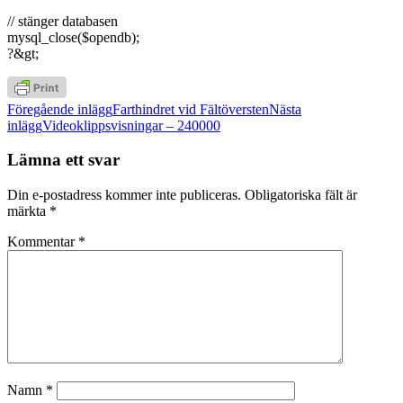
// stänger databasen
mysql_close($opendb);
?&gt;
Inläggsnavigering
Föregående inlägg
Farthindret vid Fältöversten
Nästa
inlägg
Videoklippsvisningar – 240000
Lämna ett svar
Din e-postadress kommer inte publiceras.
Obligatoriska fält är
märkta
*
Kommentar
*
Namn
*