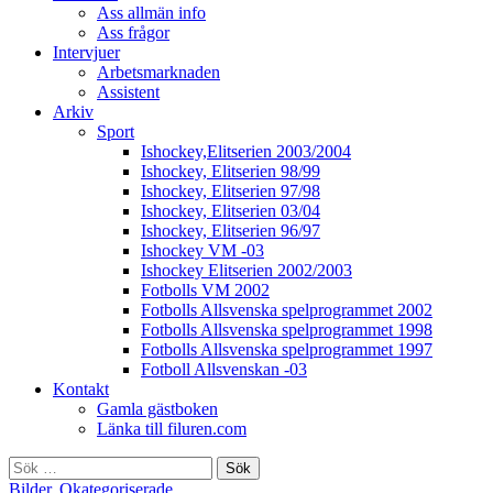
Ass allmän info
Ass frågor
Intervjuer
Arbetsmarknaden
Assistent
Arkiv
Sport
Ishockey,Elitserien 2003/2004
Ishockey, Elitserien 98/99
Ishockey, Elitserien 97/98
Ishockey, Elitserien 03/04
Ishockey, Elitserien 96/97
Ishockey VM -03
Ishockey Elitserien 2002/2003
Fotbolls VM 2002
Fotbolls Allsvenska spelprogrammet 2002
Fotbolls Allsvenska spelprogrammet 1998
Fotbolls Allsvenska spelprogrammet 1997
Fotboll Allsvenskan -03
Kontakt
Gamla gästboken
Länka till filuren.com
Sök
efter:
Bilder
,
Okategoriserade