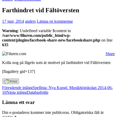
Farthindret vid Fältöversten
17 juni, 2014
anders
Lämna en kommentar
Warning
: Undefined variable $content in
/var/www/filuren.com/public_html/wp-
content/plugins/facebook-share-new/facebookshare.php
on line
635
Share
Kolla nog på fågeln som är motivet på farthindret vid Fältöversten
[flagallery gid=137]
Inläggsnavigering
Föregående inlägg
Spellista: Nya Kungl. Musikhögskolan 2014-06-
16
Nästa inlägg
Databashjälp
Lämna ett svar
Din e-postadress kommer inte publiceras.
Obligatoriska fält är