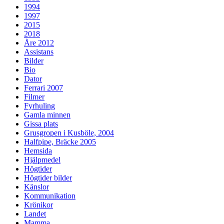
1994
1997
2015
2018
Åre 2012
Assistans
Bilder
Bio
Dator
Ferrari 2007
Filmer
Fyrhuling
Gamla minnen
Gissa plats
Grusgropen i Kusböle, 2004
Halfpipe, Bräcke 2005
Hemsida
Hjälpmedel
Högtider
Högtider bilder
Känslor
Kommunikation
Krönikor
Landet
Mamma