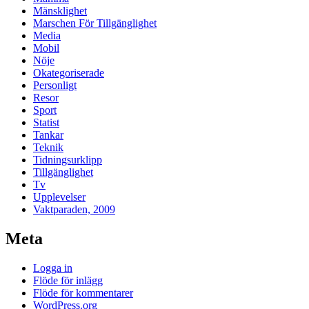
Mänsklighet
Marschen För Tillgänglighet
Media
Mobil
Nöje
Okategoriserade
Personligt
Resor
Sport
Statist
Tankar
Teknik
Tidningsurklipp
Tillgänglighet
Tv
Upplevelser
Vaktparaden, 2009
Meta
Logga in
Flöde för inlägg
Flöde för kommentarer
WordPress.org