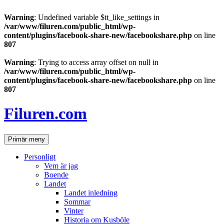
Warning
: Undefined variable $tt_like_settings in
/var/www/filuren.com/public_html/wp-
content/plugins/facebook-share-new/facebookshare.php
on line
807
Warning
: Trying to access array offset on null in
/var/www/filuren.com/public_html/wp-
content/plugins/facebook-share-new/facebookshare.php
on line
807
Hoppa
till
Filuren.com
innehåll
Sök
Primär meny
Personligt
Vem är jag
Boende
Landet
Landet inledning
Sommar
Vinter
Historia om Kusböle