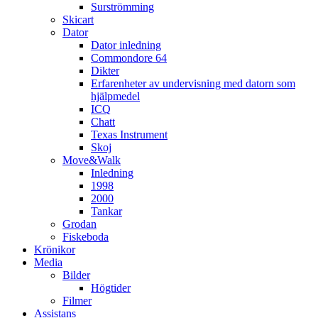
Surströmming
Skicart
Dator
Dator inledning
Commondore 64
Dikter
Erfarenheter av undervisning med datorn som
hjälpmedel
ICQ
Chatt
Texas Instrument
Skoj
Move&Walk
Inledning
1998
2000
Tankar
Grodan
Fiskeboda
Krönikor
Media
Bilder
Högtider
Filmer
Assistans