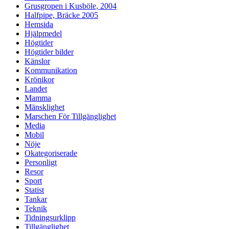
Grusgropen i Kusböle, 2004
Halfpipe, Bräcke 2005
Hemsida
Hjälpmedel
Högtider
Högtider bilder
Känslor
Kommunikation
Krönikor
Landet
Mamma
Mänsklighet
Marschen För Tillgänglighet
Media
Mobil
Nöje
Okategoriserade
Personligt
Resor
Sport
Statist
Tankar
Teknik
Tidningsurklipp
Tillgänglighet