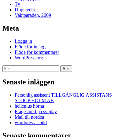
Tv
Upplevelser
Vaktparaden, 2009
Meta
Logga in
Flöde för inlägg
Flöde för kommentarer
WordPress.org
Sök
efter:
Senaste inläggen
Personlig assistent TILLGÄNGLIG ASSISTANS
STOCKHOLM AB
hellenius hörna
Frågestund på svtplay
Mail till nordea
wordpress – bild
Senaste kommentarer