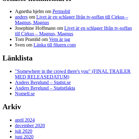
Agnetha hjelm
om
Permobil
anders
om
Livet är en schlager Ifrån tv-soffan till Cirkus –
Magnus, Magnus
Josephine Hoffmann
om
Livet är en schlager Ifrån tv-soffan
till Cirkus – Magnus, Magnus
Tom Pramlid
om
Vem är jag
Sven
om
Länka till filuren.com
Länklista
"Somewhere in the crowd there's you" (FINAL TRAILER
MED RELEASEDATUM)
Anders Berglund – Statist.se
Anders Berglund – Statistfakta
Nomell.se
Arkiv
april 2024
december 2020
juli 2020
juni 2020