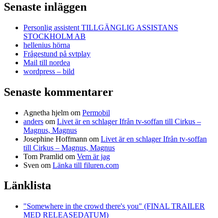
Senaste inläggen
Personlig assistent TILLGÄNGLIG ASSISTANS
STOCKHOLM AB
hellenius hörna
Frågestund på svtplay
Mail till nordea
wordpress – bild
Senaste kommentarer
Agnetha hjelm
om
Permobil
anders
om
Livet är en schlager Ifrån tv-soffan till Cirkus –
Magnus, Magnus
Josephine Hoffmann
om
Livet är en schlager Ifrån tv-soffan
till Cirkus – Magnus, Magnus
Tom Pramlid
om
Vem är jag
Sven
om
Länka till filuren.com
Länklista
"Somewhere in the crowd there's you" (FINAL TRAILER
MED RELEASEDATUM)