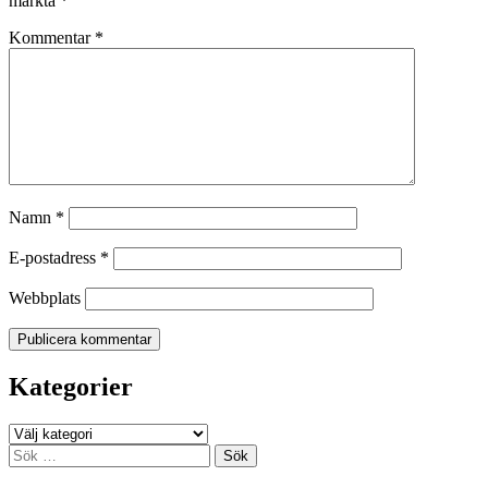
märkta
*
Kommentar
*
Namn
*
E-postadress
*
Webbplats
Kategorier
Kategorier
Sök
efter: