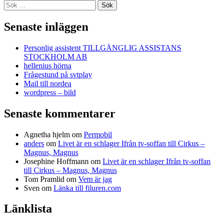
Sök
efter:
Senaste inläggen
Personlig assistent TILLGÄNGLIG ASSISTANS
STOCKHOLM AB
hellenius hörna
Frågestund på svtplay
Mail till nordea
wordpress – bild
Senaste kommentarer
Agnetha hjelm
om
Permobil
anders
om
Livet är en schlager Ifrån tv-soffan till Cirkus –
Magnus, Magnus
Josephine Hoffmann
om
Livet är en schlager Ifrån tv-soffan
till Cirkus – Magnus, Magnus
Tom Pramlid
om
Vem är jag
Sven
om
Länka till filuren.com
Länklista