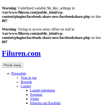
Warning
: Undefined variable $tt_like_settings in
/var/www/filuren.com/public_html/wp-
content/plugins/facebook-share-new/facebookshare.php
on line
807
Warning
: Trying to access array offset on null in
/var/www/filuren.com/public_html/wp-
content/plugins/facebook-share-new/facebookshare.php
on line
807
Hoppa
till
Filuren.com
innehåll
Sök
Primär meny
Personligt
Vem är jag
Boende
Landet
Landet inledning
Sommar
Vinter
Historia om Kusböle