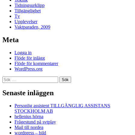
Tidningsurklipp
Tillgänglighet
Tv
Upplevelser
Vaktparaden, 2009
Meta
Logga in
Flöde för inlägg
Flöde för kommentarer
WordPress.org
Sök
efter:
Senaste inläggen
Personlig assistent TILLGÄNGLIG ASSISTANS
STOCKHOLM AB
hellenius hörna
Frågestund på svtplay
Mail till nordea
wordpress – bild