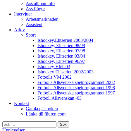
Ass allmän info
Ass frågor
Intervjuer
Arbetsmarknaden
Assistent
Arkiv
Sport
Ishockey,Elitserien 2003/2004
Ishockey, Elitserien 98/99
Ishockey, Elitserien 97/98
Ishockey, Elitserien 03/04
Ishockey, Elitserien 96/97
Ishockey VM -03
Ishockey Elitserien 2002/2003
Fotbolls VM 2002
Fotbolls Allsvenska spelprogrammet 2002
Fotbolls Allsvenska spelprogrammet 1998
Fotbolls Allsvenska spelprogrammet 1997
Fotboll Allsvenskan -03
Kontakt
Gamla gästboken
Länka till filuren.com
Sök
efter:
Upplevelser