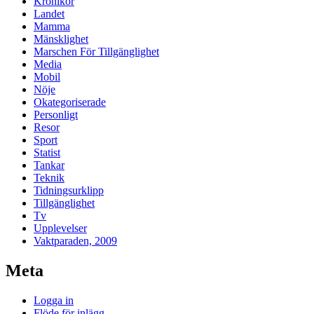
Krönikor
Landet
Mamma
Mänsklighet
Marschen För Tillgänglighet
Media
Mobil
Nöje
Okategoriserade
Personligt
Resor
Sport
Statist
Tankar
Teknik
Tidningsurklipp
Tillgänglighet
Tv
Upplevelser
Vaktparaden, 2009
Meta
Logga in
Flöde för inlägg