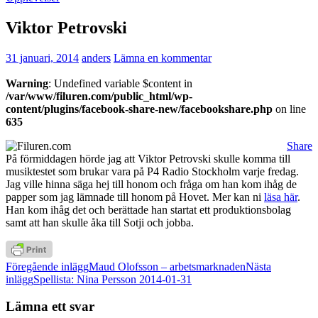
Viktor Petrovski
31 januari, 2014
anders
Lämna en kommentar
Warning
: Undefined variable $content in
/var/www/filuren.com/public_html/wp-
content/plugins/facebook-share-new/facebookshare.php
on line
635
Share
På förmiddagen hörde jag att Viktor Petrovski skulle komma till
musiktestet som brukar vara på P4 Radio Stockholm varje fredag.
Jag ville hinna säga hej till honom och fråga om han kom ihåg de
papper som jag lämnade till honom på Hovet. Mer kan ni
läsa här
.
Han kom ihåg det och berättade han startat ett produktionsbolag
samt att han skulle åka till Sotji och jobba.
Inläggsnavigering
Föregående inlägg
Maud Olofsson – arbetsmarknaden
Nästa
inlägg
Spellista: Nina Persson 2014-01-31
Lämna ett svar