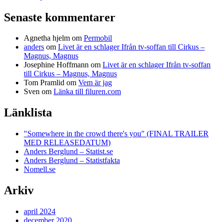
Senaste kommentarer
Agnetha hjelm
om
Permobil
anders
om
Livet är en schlager Ifrån tv-soffan till Cirkus –
Magnus, Magnus
Josephine Hoffmann
om
Livet är en schlager Ifrån tv-soffan
till Cirkus – Magnus, Magnus
Tom Pramlid
om
Vem är jag
Sven
om
Länka till filuren.com
Länklista
"Somewhere in the crowd there's you" (FINAL TRAILER
MED RELEASEDATUM)
Anders Berglund – Statist.se
Anders Berglund – Statistfakta
Nomell.se
Arkiv
april 2024
december 2020