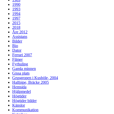
1990
1993
1994
1997
2015
2018
Åre 2012
Assistans
Bilder
Bio
Dator
Ferrari 2007
Filmer
Fyrhuling
Gamla minnen
Gissa plats
Grusgropen i Kusböle, 2004
Halfpipe, Bräcke 2005
Hemsida
Hjälpmedel
Högtider
Högtider bilder
Känslor
Kommunikation