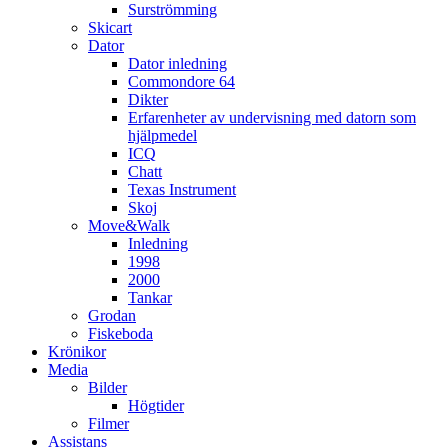
Surströmming
Skicart
Dator
Dator inledning
Commondore 64
Dikter
Erfarenheter av undervisning med datorn som
hjälpmedel
ICQ
Chatt
Texas Instrument
Skoj
Move&Walk
Inledning
1998
2000
Tankar
Grodan
Fiskeboda
Krönikor
Media
Bilder
Högtider
Filmer
Assistans