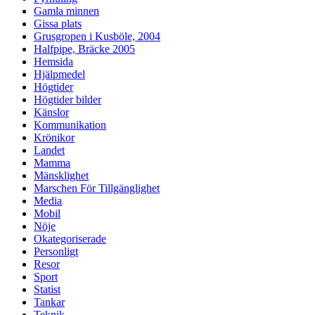
Gamla minnen
Gissa plats
Grusgropen i Kusböle, 2004
Halfpipe, Bräcke 2005
Hemsida
Hjälpmedel
Högtider
Högtider bilder
Känslor
Kommunikation
Krönikor
Landet
Mamma
Mänsklighet
Marschen För Tillgänglighet
Media
Mobil
Nöje
Okategoriserade
Personligt
Resor
Sport
Statist
Tankar
Teknik