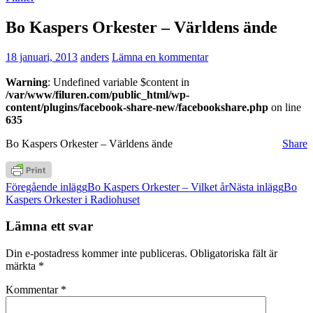
Bo Kaspers Orkester – Världens ände
18 januari, 2013
anders
Lämna en kommentar
Warning
: Undefined variable $content in
/var/www/filuren.com/public_html/wp-
content/plugins/facebook-share-new/facebookshare.php
on line
635
Bo Kaspers Orkester – Världens ände
Share
Inläggsnavigering
Föregående inlägg
Bo Kaspers Orkester – Vilket år
Nästa inlägg
Bo
Kaspers Orkester i Radiohuset
Lämna ett svar
Din e-postadress kommer inte publiceras.
Obligatoriska fält är
märkta
*
Kommentar
*