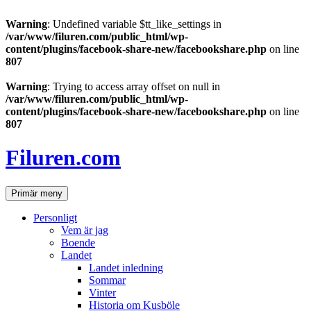
Warning
: Undefined variable $tt_like_settings in
/var/www/filuren.com/public_html/wp-
content/plugins/facebook-share-new/facebookshare.php
on line
807
Warning
: Trying to access array offset on null in
/var/www/filuren.com/public_html/wp-
content/plugins/facebook-share-new/facebookshare.php
on line
807
Hoppa
till
Filuren.com
innehåll
Sök
Primär meny
Personligt
Vem är jag
Boende
Landet
Landet inledning
Sommar
Vinter
Historia om Kusböle