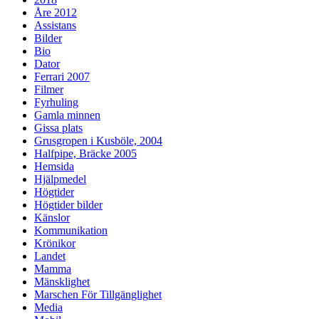
Åre 2012
Assistans
Bilder
Bio
Dator
Ferrari 2007
Filmer
Fyrhuling
Gamla minnen
Gissa plats
Grusgropen i Kusböle, 2004
Halfpipe, Bräcke 2005
Hemsida
Hjälpmedel
Högtider
Högtider bilder
Känslor
Kommunikation
Krönikor
Landet
Mamma
Mänsklighet
Marschen För Tillgänglighet
Media