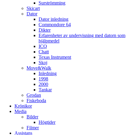
Surströmming
Skicart
Dator
Dator inledning
Commondore 64
Dikter
Erfarenheter av undervisning med datorn som
hjälpmedel
ICQ
Chatt
Texas Instrument
Skoj
Move&Walk
Inledning
1998
2000
Tankar
Grodan
Fiskeboda
Krönikor
Media
Bilder
Högtider
Filmer
Assistans