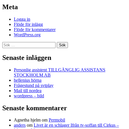
Meta
Logga in
Flöde för inlägg
Flöde för kommentarer
WordPress.org
Sök
efter:
Senaste inläggen
Personlig assistent TILLGÄNGLIG ASSISTANS
STOCKHOLM AB
hellenius hörna
Frågestund på svtplay
Mail till nordea
wordpress – bild
Senaste kommentarer
Agnetha hjelm
om
Permobil
anders
om
Livet är en schlager Ifrån tv-soffan till Cirkus –