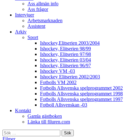
Ass allmän info
Ass frågor
Intervjuer
Arbetsmarknaden
Assistent
Arkiv
Sport
Ishockey,Elitserien 2003/2004
Ishockey, Elitserien 98/99
Ishockey, Elitserien 97/98
Ishockey, Elitserien 03/04
Ishockey, Elitserien 96/97
Ishockey VM -03
Ishockey Elitserien 2002/2003
Fotbolls VM 2002
Fotbolls Allsvenska spelprogrammet 2002
Fotbolls Allsvenska spelprogrammet 1998
Fotbolls Allsvenska spelprogrammet 1997
Fotboll Allsvenskan -03
Kontakt
Gamla gästboken
Länka till filuren.com
Sök
efter:
Filmer