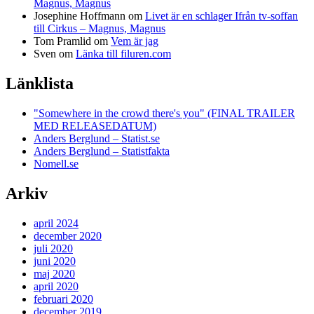
Magnus, Magnus
Josephine Hoffmann
om
Livet är en schlager Ifrån tv-soffan
till Cirkus – Magnus, Magnus
Tom Pramlid
om
Vem är jag
Sven
om
Länka till filuren.com
Länklista
"Somewhere in the crowd there's you" (FINAL TRAILER
MED RELEASEDATUM)
Anders Berglund – Statist.se
Anders Berglund – Statistfakta
Nomell.se
Arkiv
april 2024
december 2020
juli 2020
juni 2020
maj 2020
april 2020
februari 2020
december 2019