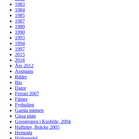
1983
1984
1985
1987
1989
1990
1993
1994
1997
2015
2018
Åre 2012
Assistans
Bilder
Bio
Dator
Ferrari 2007
Filmer
Fyrhuling
Gamla minnen
Gissa plats
Grusgropen i Kusböle, 2004
Halfpipe, Bräcke 2005
Hemsida
Hjälpmedel