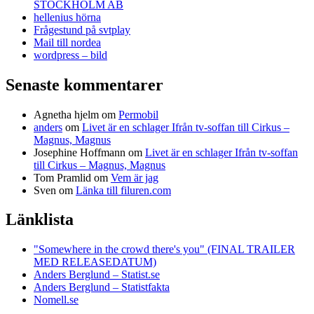
STOCKHOLM AB
hellenius hörna
Frågestund på svtplay
Mail till nordea
wordpress – bild
Senaste kommentarer
Agnetha hjelm
om
Permobil
anders
om
Livet är en schlager Ifrån tv-soffan till Cirkus –
Magnus, Magnus
Josephine Hoffmann
om
Livet är en schlager Ifrån tv-soffan
till Cirkus – Magnus, Magnus
Tom Pramlid
om
Vem är jag
Sven
om
Länka till filuren.com
Länklista
"Somewhere in the crowd there's you" (FINAL TRAILER
MED RELEASEDATUM)
Anders Berglund – Statist.se
Anders Berglund – Statistfakta
Nomell.se