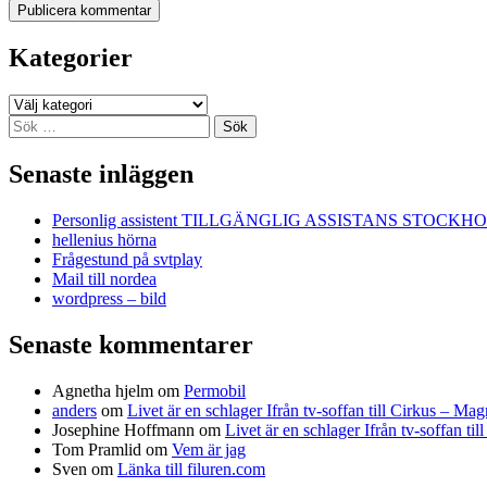
Kategorier
Kategorier
Sök
efter:
Senaste inläggen
Personlig assistent TILLGÄNGLIG ASSISTANS STOCKH
hellenius hörna
Frågestund på svtplay
Mail till nordea
wordpress – bild
Senaste kommentarer
Agnetha hjelm
om
Permobil
anders
om
Livet är en schlager Ifrån tv-soffan till Cirkus – M
Josephine Hoffmann
om
Livet är en schlager Ifrån tv-soffan t
Tom Pramlid
om
Vem är jag
Sven
om
Länka till filuren.com