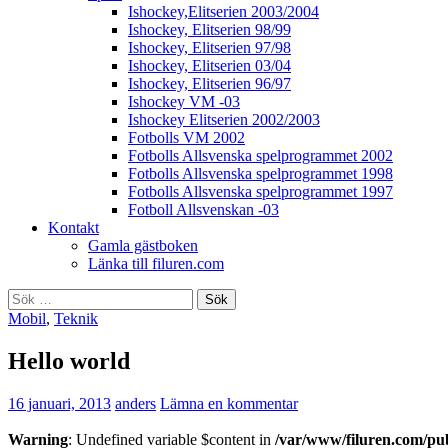
Ishockey,Elitserien 2003/2004
Ishockey, Elitserien 98/99
Ishockey, Elitserien 97/98
Ishockey, Elitserien 03/04
Ishockey, Elitserien 96/97
Ishockey VM -03
Ishockey Elitserien 2002/2003
Fotbolls VM 2002
Fotbolls Allsvenska spelprogrammet 2002
Fotbolls Allsvenska spelprogrammet 1998
Fotbolls Allsvenska spelprogrammet 1997
Fotboll Allsvenskan -03
Kontakt
Gamla gästboken
Länka till filuren.com
Sök
efter:
Mobil
,
Teknik
Hello world
16 januari, 2013
anders
Lämna en kommentar
Warning
: Undefined variable $content in
/var/www/filuren.com/pu