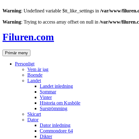
Warning
: Undefined variable $tt_like_settings in
/var/www/filuren.
Warning
: Trying to access array offset on null in
/var/www/filuren.
Hoppa
till
Filuren.com
innehåll
Sök
Primär meny
Personligt
Vem är jag
Boende
Landet
Landet inledning
Sommar
Vinter
Historia om Kusböle
Surströmming
Skicart
Dator
Dator inledning
Commondore 64
Dikter