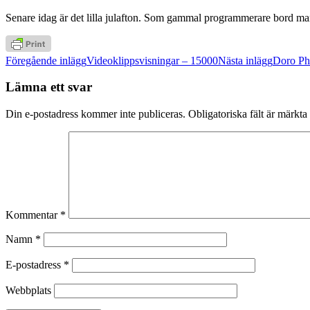
Senare idag är det lilla julafton. Som gammal programmerare bord ma
Inläggsnavigering
Föregående inlägg
Videoklippsvisningar – 15000
Nästa inlägg
Doro Ph
Lämna ett svar
Din e-postadress kommer inte publiceras.
Obligatoriska fält är märkta
Kommentar
*
Namn
*
E-postadress
*
Webbplats