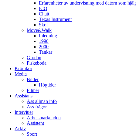
Erfarenheter av undervisning med datorn som hjä
ICQ
Chatt
Texas Instrument
Skoj
Move&Walk
Inledning
1998
2000
Tankar
Grodan
Fiskeboda
Krönikor
Media
Bilder
Högtider
Filmer
Assistans
Ass allmän info
Ass frågor
Intervjuer
Arbetsmarknaden
Assistent
Arkiv
Sport