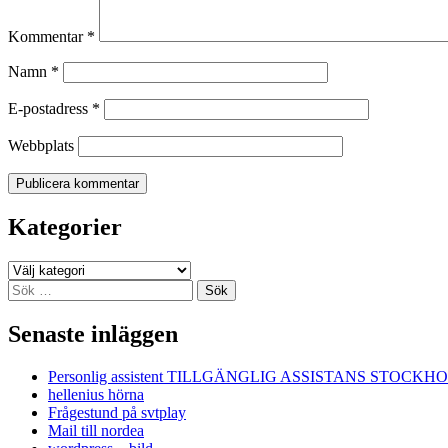
Kommentar
*
Namn
*
E-postadress
*
Webbplats
Kategorier
Kategorier
Sök
efter:
Senaste inläggen
Personlig assistent TILLGÄNGLIG ASSISTANS STOCKH
hellenius hörna
Frågestund på svtplay
Mail till nordea