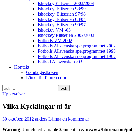
Ishockey,Elitserien 2003/2004
Ishockey, Elitserien 98/99
Ishockey, Elitserien 97/98
Ishockey, Elitserien 03/04
Ishockey, Elitserien 96/97
Ishockey VM -03
Ishockey Elitserien 2002/2003
Fotbolls VM 2002
Fotbolls Allsvenska spelprogrammet 2002
Fotbolls Allsvenska spelprogrammet 1998
Fotbolls Allsvenska spelprogrammet 1997
Fotboll Allsvenskan -03
Kontakt
Gamla gästboken
Länka till filuren.com
Sök
efter:
Upplevelser
Vilka Kycklingar ni är
30 oktober, 2012
anders
Lämna en kommentar
Warning
: Undefined variable $content in
/var/www/filuren.com/pu