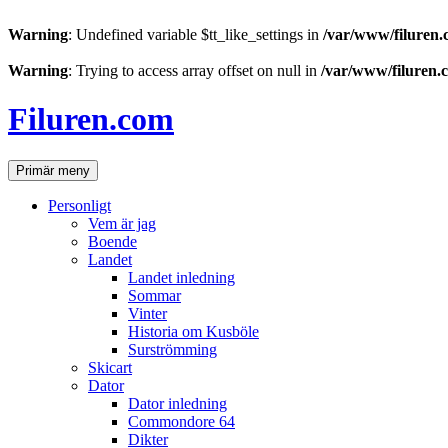
Warning
: Undefined variable $tt_like_settings in
/var/www/filuren.
Warning
: Trying to access array offset on null in
/var/www/filuren.
Hoppa
till
Filuren.com
innehåll
Sök
Primär meny
Personligt
Vem är jag
Boende
Landet
Landet inledning
Sommar
Vinter
Historia om Kusböle
Surströmming
Skicart
Dator
Dator inledning
Commondore 64
Dikter