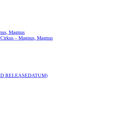
agnus, Magnus
ill Cirkus – Magnus, Magnus
R MED RELEASEDATUM)