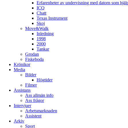
Erfarenheter av undervisning med datorn som hjä
ICQ
Chatt
Texas Instrument
Skoj
Move&Walk
Inledning
1998
2000
Tankar
Grodan
Fiskeboda
Krönikor
Media
Bilder
Högtider
Filmer
Assistans
Ass allmän info
Ass frågor
Intervjuer
Arbetsmarknaden
Assistent
Arkiv
Sport