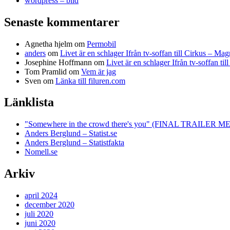
wordpress – bild
Senaste kommentarer
Agnetha hjelm
om
Permobil
anders
om
Livet är en schlager Ifrån tv-soffan till Cirkus – M
Josephine Hoffmann
om
Livet är en schlager Ifrån tv-soffan t
Tom Pramlid
om
Vem är jag
Sven
om
Länka till filuren.com
Länklista
"Somewhere in the crowd there's you" (FINAL TRAILE
Anders Berglund – Statist.se
Anders Berglund – Statistfakta
Nomell.se
Arkiv
april 2024
december 2020
juli 2020
juni 2020