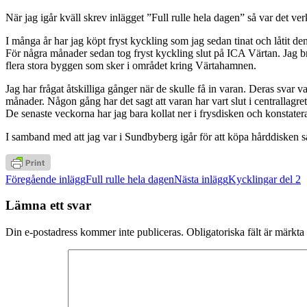
När jag igår kväll skrev inlägget ”Full rulle hela dagen” så var det ver
I många år har jag köpt fryst kyckling som jag sedan tinat och låtit den
För några månader sedan tog fryst kyckling slut på ICA Värtan. Jag bruk
flera stora byggen som sker i området kring Värtahamnen.
Jag har frågat åtskilliga gånger när de skulle få in varan. Deras svar va
månader. Någon gång har det sagt att varan har vart slut i centrallagret,
De senaste veckorna har jag bara kollat ner i frysdisken och konstatera
I samband med att jag var i Sundbyberg igår för att köpa hårddisken så 
Inläggsnavigering
Föregående inlägg
Full rulle hela dagen
Nästa inlägg
Kycklingar del 2
Lämna ett svar
Din e-postadress kommer inte publiceras.
Obligatoriska fält är märkta