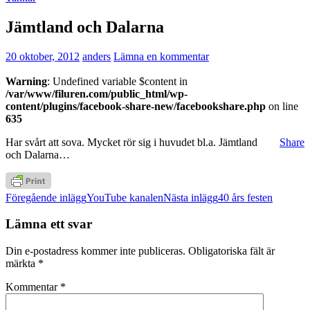
Jämtland och Dalarna
20 oktober, 2012
anders
Lämna en kommentar
Warning
: Undefined variable $content in
/var/www/filuren.com/public_html/wp-
content/plugins/facebook-share-new/facebookshare.php
on line
635
Har svårt att sova. Mycket rör sig i huvudet bl.a. Jämtland
Share
och Dalarna…
Inläggsnavigering
Föregående inlägg
YouTube kanalen
Nästa inlägg
40 års festen
Lämna ett svar
Din e-postadress kommer inte publiceras.
Obligatoriska fält är
märkta
*
Kommentar
*