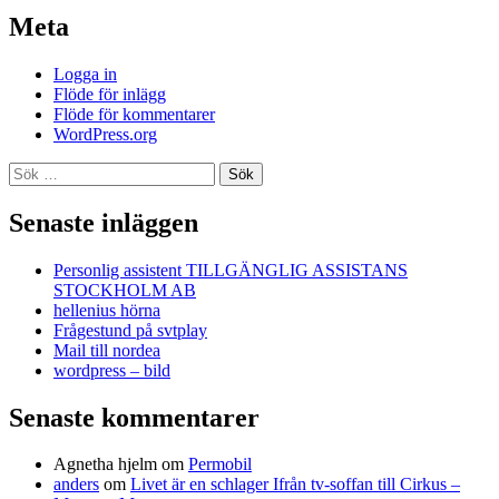
Meta
Logga in
Flöde för inlägg
Flöde för kommentarer
WordPress.org
Sök
efter:
Senaste inläggen
Personlig assistent TILLGÄNGLIG ASSISTANS
STOCKHOLM AB
hellenius hörna
Frågestund på svtplay
Mail till nordea
wordpress – bild
Senaste kommentarer
Agnetha hjelm
om
Permobil
anders
om
Livet är en schlager Ifrån tv-soffan till Cirkus –