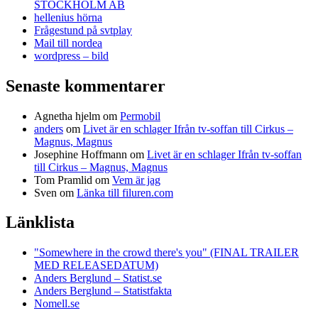
STOCKHOLM AB
hellenius hörna
Frågestund på svtplay
Mail till nordea
wordpress – bild
Senaste kommentarer
Agnetha hjelm
om
Permobil
anders
om
Livet är en schlager Ifrån tv-soffan till Cirkus –
Magnus, Magnus
Josephine Hoffmann
om
Livet är en schlager Ifrån tv-soffan
till Cirkus – Magnus, Magnus
Tom Pramlid
om
Vem är jag
Sven
om
Länka till filuren.com
Länklista
"Somewhere in the crowd there's you" (FINAL TRAILER
MED RELEASEDATUM)
Anders Berglund – Statist.se
Anders Berglund – Statistfakta
Nomell.se