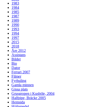
1983
1984
1985
1987
1989
1990
1993
1994
1997
2015
2018
Åre 2012
Assistans
Bilder
Bio
Dator
Ferrari 2007
Filmer
Fyrhuling
Gamla minnen
Gissa plats
Grusgropen i Kusböle, 2004
Halfpipe, Bräcke 2005
Hemsida
Hjälpmedel