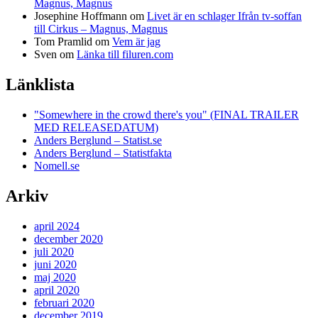
Magnus, Magnus
Josephine Hoffmann
om
Livet är en schlager Ifrån tv-soffan
till Cirkus – Magnus, Magnus
Tom Pramlid
om
Vem är jag
Sven
om
Länka till filuren.com
Länklista
"Somewhere in the crowd there's you" (FINAL TRAILER
MED RELEASEDATUM)
Anders Berglund – Statist.se
Anders Berglund – Statistfakta
Nomell.se
Arkiv
april 2024
december 2020
juli 2020
juni 2020
maj 2020
april 2020
februari 2020
december 2019