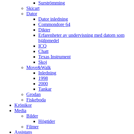
Surströmming
Skicart
Dator
Dator inledning
Commondore 64
Dikter
Erfarenheter av undervisning med datorn som
hjälpmedel
ICQ
Chatt
Texas Instrument
Skoj
Move&Walk
Inledning
1998
2000
Tankar
Grodan
Fiskeboda
Krönikor
Media
Bilder
Högtider
Filmer
Assistans