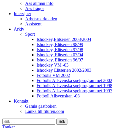
Ass allmän info
Ass frågor
Intervjuer
Arbetsmarknaden
Assistent
Arkiv
Sport
Ishockey,Elitserien 2003/2004
Ishockey, Elitserien 98/99
Ishockey, Elitserien 97/98
Ishockey, Elitserien 03/04
Ishockey, Elitserien 96/97
Ishockey VM -03
Ishockey Elitserien 2002/2003
Fotbolls VM 2002
Fotbolls Allsvenska spelprogrammet 2002
Fotbolls Allsvenska spelprogrammet 1998
Fotbolls Allsvenska spelprogrammet 1997
Fotboll Allsvenskan -03
Kontakt
Gamla gästboken
Länka till filuren.com
Sök
efter:
Tankar