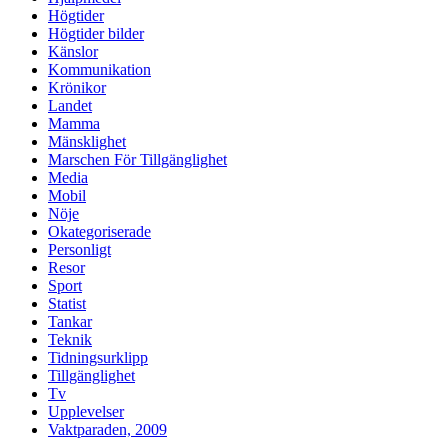
Högtider
Högtider bilder
Känslor
Kommunikation
Krönikor
Landet
Mamma
Mänsklighet
Marschen För Tillgänglighet
Media
Mobil
Nöje
Okategoriserade
Personligt
Resor
Sport
Statist
Tankar
Teknik
Tidningsurklipp
Tillgänglighet
Tv
Upplevelser
Vaktparaden, 2009