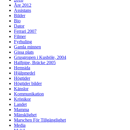
Åre 2012
Assistans
Bilder
Bio
Dator
Ferrari 2007
Filmer
Fyrhuling
Gamla minnen
Gissa plats
Grusgropen i Kusböle, 2004
Halfpipe, Bräcke 2005
Hemsida
Hjälpmedel
Högtider
Högtider bilder
Känslor
Kommunikation
Krönikor
Landet
Mamma
Mänsklighet
Marschen För Tillgänglighet
Media