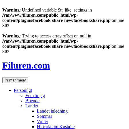
Warning
: Undefined variable $tt_like_settings in
/var/www/filuren.com/public_html/wp-
content/plugins/facebook-share-new/facebookshare.php
on line
807
Warning
: Trying to access array offset on null in
/var/www/filuren.com/public_html/wp-
content/plugins/facebook-share-new/facebookshare.php
on line
807
Hoppa
till
Filuren.com
innehåll
Sök
Primär meny
Personligt
Vem är jag
Boende
Landet
Landet inledning
Sommar
Vinter
Historia om Kusböle