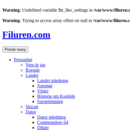
Warning
: Undefined variable $tt_like_settings in
/var/www/filuren.
Warning
: Trying to access array offset on null in
/var/www/filuren.
Hoppa
till
Filuren.com
innehåll
Sök
Primär meny
Personligt
Vem är jag
Boende
Landet
Landet inledning
Sommar
Vinter
Historia om Kusböle
Surströmming
Skicart
Dator
Dator inledning
Commondore 64
Dikter