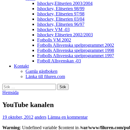
Ishockey,Elitserien 2003/2004
Ishockey, Elitserien 98/99
Ishockey, Elitserien 97/98
Ishockey, Elitserien 03/04
Ishockey, Elitserien 96/97
Ishockey VM -03
Ishockey Elitserien 2002/2003
Fotbolls VM 2002
Fotbolls Allsvenska spelprogrammet 2002
Fotbolls Allsvenska spelprogrammet 1998
Fotbolls Allsvenska spelprogrammet 1997
Fotboll Allsvenskan -03
Kontakt
Gamla gästboken
Länka till filuren.com
Sök
efter:
Hemsida
YouTube kanalen
19 oktober, 2012
anders
Lämna en kommentar
Warning
: Undefined variable $content in
/var/www/filuren.com/pu