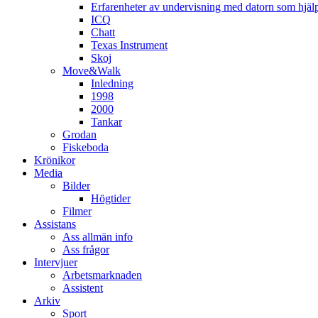
Erfarenheter av undervisning med datorn som hjä
ICQ
Chatt
Texas Instrument
Skoj
Move&Walk
Inledning
1998
2000
Tankar
Grodan
Fiskeboda
Krönikor
Media
Bilder
Högtider
Filmer
Assistans
Ass allmän info
Ass frågor
Intervjuer
Arbetsmarknaden
Assistent
Arkiv
Sport