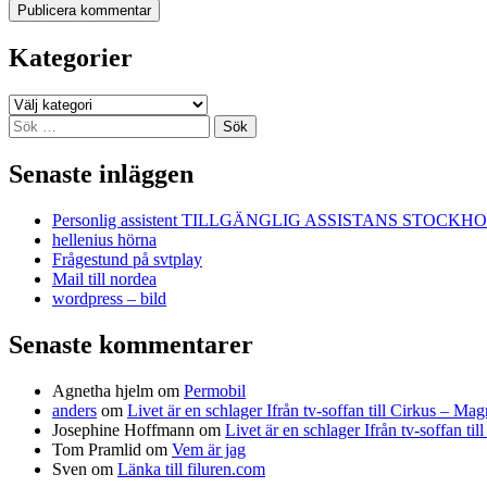
Kategorier
Kategorier
Sök
efter:
Senaste inläggen
Personlig assistent TILLGÄNGLIG ASSISTANS STOCKH
hellenius hörna
Frågestund på svtplay
Mail till nordea
wordpress – bild
Senaste kommentarer
Agnetha hjelm
om
Permobil
anders
om
Livet är en schlager Ifrån tv-soffan till Cirkus – M
Josephine Hoffmann
om
Livet är en schlager Ifrån tv-soffan t
Tom Pramlid
om
Vem är jag
Sven
om
Länka till filuren.com