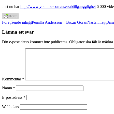
Just nu har
http://www.youtube.com/user/abtillgangglighet
6 000 vide
Inläggsnavigering
Föregående inlägg
Pernilla Andersson – Boxar Göran
Nästa inlägg
Jäm
Lämna ett svar
Din e-postadress kommer inte publiceras.
Obligatoriska fält är märkta
Kommentar
*
Namn
*
E-postadress
*
Webbplats