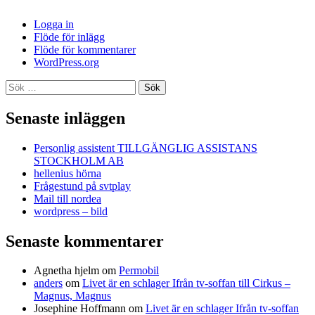
Logga in
Flöde för inlägg
Flöde för kommentarer
WordPress.org
Sök
efter:
Senaste inläggen
Personlig assistent TILLGÄNGLIG ASSISTANS
STOCKHOLM AB
hellenius hörna
Frågestund på svtplay
Mail till nordea
wordpress – bild
Senaste kommentarer
Agnetha hjelm
om
Permobil
anders
om
Livet är en schlager Ifrån tv-soffan till Cirkus –
Magnus, Magnus
Josephine Hoffmann
om
Livet är en schlager Ifrån tv-soffan