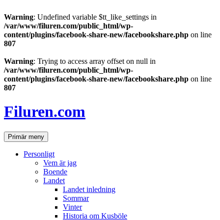
Warning
: Undefined variable $tt_like_settings in
/var/www/filuren.com/public_html/wp-
content/plugins/facebook-share-new/facebookshare.php
on line
807
Warning
: Trying to access array offset on null in
/var/www/filuren.com/public_html/wp-
content/plugins/facebook-share-new/facebookshare.php
on line
807
Hoppa
till
Filuren.com
innehåll
Sök
Primär meny
Personligt
Vem är jag
Boende
Landet
Landet inledning
Sommar
Vinter
Historia om Kusböle