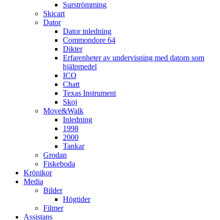
Surströmming
Skicart
Dator
Dator inledning
Commondore 64
Dikter
Erfarenheter av undervisning med datorn som
hjälpmedel
ICQ
Chatt
Texas Instrument
Skoj
Move&Walk
Inledning
1998
2000
Tankar
Grodan
Fiskeboda
Krönikor
Media
Bilder
Högtider
Filmer
Assistans