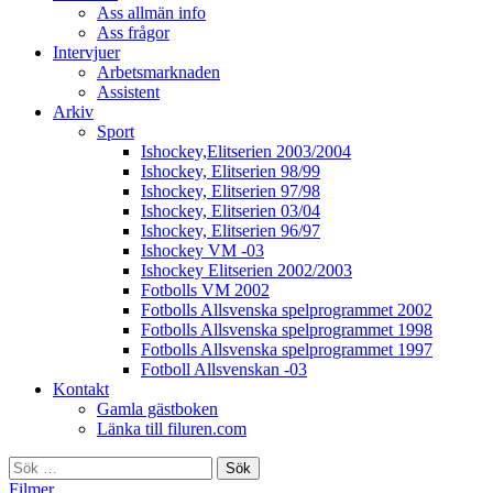
Ass allmän info
Ass frågor
Intervjuer
Arbetsmarknaden
Assistent
Arkiv
Sport
Ishockey,Elitserien 2003/2004
Ishockey, Elitserien 98/99
Ishockey, Elitserien 97/98
Ishockey, Elitserien 03/04
Ishockey, Elitserien 96/97
Ishockey VM -03
Ishockey Elitserien 2002/2003
Fotbolls VM 2002
Fotbolls Allsvenska spelprogrammet 2002
Fotbolls Allsvenska spelprogrammet 1998
Fotbolls Allsvenska spelprogrammet 1997
Fotboll Allsvenskan -03
Kontakt
Gamla gästboken
Länka till filuren.com
Sök
efter:
Filmer