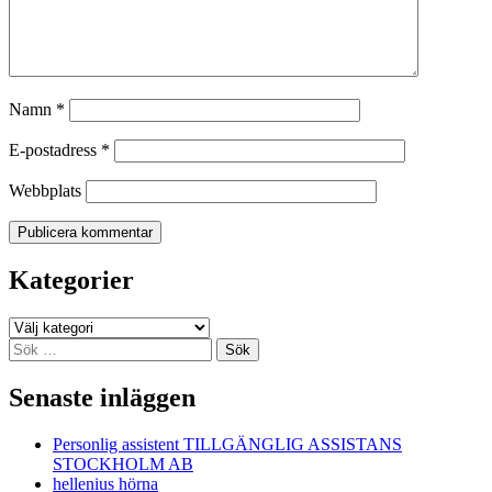
Namn
*
E-postadress
*
Webbplats
Kategorier
Kategorier
Sök
efter:
Senaste inläggen
Personlig assistent TILLGÄNGLIG ASSISTANS
STOCKHOLM AB
hellenius hörna