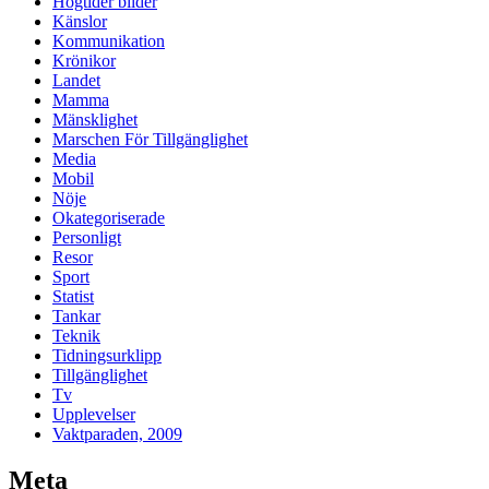
Högtider bilder
Känslor
Kommunikation
Krönikor
Landet
Mamma
Mänsklighet
Marschen För Tillgänglighet
Media
Mobil
Nöje
Okategoriserade
Personligt
Resor
Sport
Statist
Tankar
Teknik
Tidningsurklipp
Tillgänglighet
Tv
Upplevelser
Vaktparaden, 2009
Meta