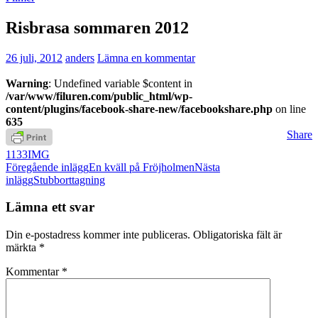
Risbrasa sommaren 2012
26 juli, 2012
anders
Lämna en kommentar
Warning
: Undefined variable $content in
/var/www/filuren.com/public_html/wp-
content/plugins/facebook-share-new/facebookshare.php
on line
635
Share
1133
IMG
Inläggsnavigering
Föregående inlägg
En kväll på Fröjholmen
Nästa
inlägg
Stubborttagning
Lämna ett svar
Din e-postadress kommer inte publiceras.
Obligatoriska fält är
märkta
*
Kommentar
*