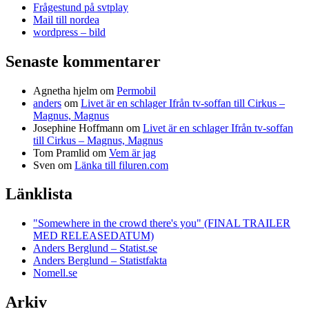
Frågestund på svtplay
Mail till nordea
wordpress – bild
Senaste kommentarer
Agnetha hjelm
om
Permobil
anders
om
Livet är en schlager Ifrån tv-soffan till Cirkus –
Magnus, Magnus
Josephine Hoffmann
om
Livet är en schlager Ifrån tv-soffan
till Cirkus – Magnus, Magnus
Tom Pramlid
om
Vem är jag
Sven
om
Länka till filuren.com
Länklista
"Somewhere in the crowd there's you" (FINAL TRAILER
MED RELEASEDATUM)
Anders Berglund – Statist.se
Anders Berglund – Statistfakta
Nomell.se
Arkiv