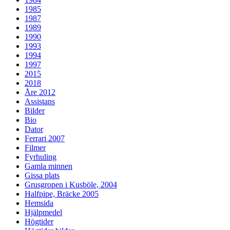
1985
1987
1989
1990
1993
1994
1997
2015
2018
Åre 2012
Assistans
Bilder
Bio
Dator
Ferrari 2007
Filmer
Fyrhuling
Gamla minnen
Gissa plats
Grusgropen i Kusböle, 2004
Halfpipe, Bräcke 2005
Hemsida
Hjälpmedel
Högtider