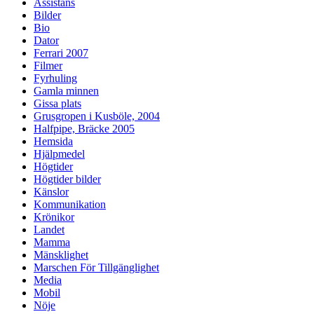
Assistans
Bilder
Bio
Dator
Ferrari 2007
Filmer
Fyrhuling
Gamla minnen
Gissa plats
Grusgropen i Kusböle, 2004
Halfpipe, Bräcke 2005
Hemsida
Hjälpmedel
Högtider
Högtider bilder
Känslor
Kommunikation
Krönikor
Landet
Mamma
Mänsklighet
Marschen För Tillgänglighet
Media
Mobil
Nöje