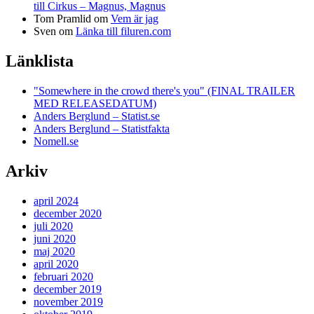
till Cirkus – Magnus, Magnus
Tom Pramlid
om
Vem är jag
Sven
om
Länka till filuren.com
Länklista
"Somewhere in the crowd there's you" (FINAL TRAILER
MED RELEASEDATUM)
Anders Berglund – Statist.se
Anders Berglund – Statistfakta
Nomell.se
Arkiv
april 2024
december 2020
juli 2020
juni 2020
maj 2020
april 2020
februari 2020
december 2019
november 2019