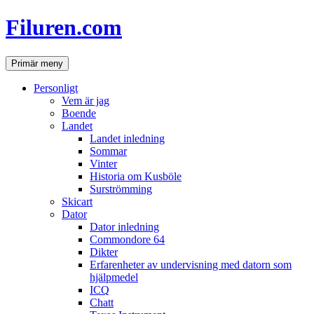
Hoppa
Filuren.com
till
innehåll
Sök
Primär meny
Personligt
Vem är jag
Boende
Landet
Landet inledning
Sommar
Vinter
Historia om Kusböle
Surströmming
Skicart
Dator
Dator inledning
Commondore 64
Dikter
Erfarenheter av undervisning med datorn som
hjälpmedel
ICQ
Chatt