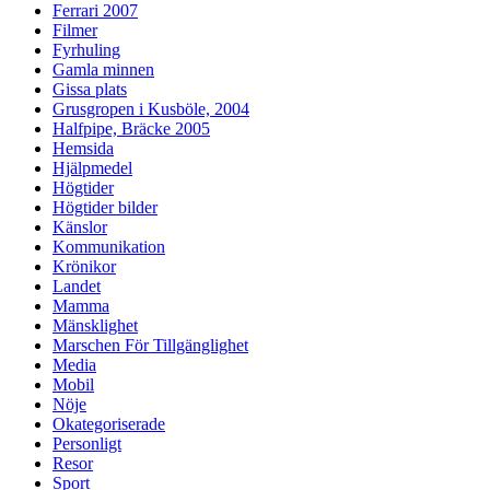
Ferrari 2007
Filmer
Fyrhuling
Gamla minnen
Gissa plats
Grusgropen i Kusböle, 2004
Halfpipe, Bräcke 2005
Hemsida
Hjälpmedel
Högtider
Högtider bilder
Känslor
Kommunikation
Krönikor
Landet
Mamma
Mänsklighet
Marschen För Tillgänglighet
Media
Mobil
Nöje
Okategoriserade
Personligt
Resor
Sport