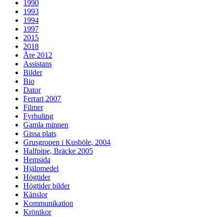
1990
1993
1994
1997
2015
2018
Åre 2012
Assistans
Bilder
Bio
Dator
Ferrari 2007
Filmer
Fyrhuling
Gamla minnen
Gissa plats
Grusgropen i Kusböle, 2004
Halfpipe, Bräcke 2005
Hemsida
Hjälpmedel
Högtider
Högtider bilder
Känslor
Kommunikation
Krönikor