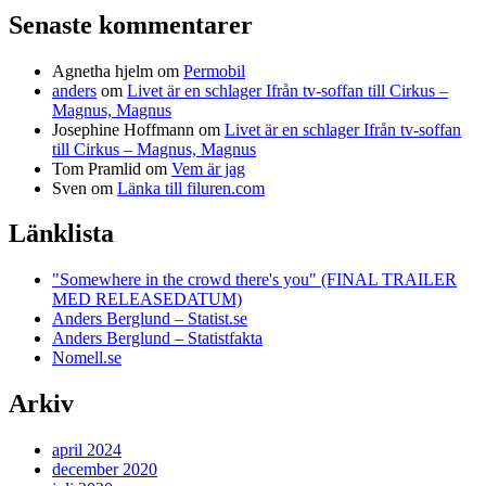
Senaste kommentarer
Agnetha hjelm
om
Permobil
anders
om
Livet är en schlager Ifrån tv-soffan till Cirkus –
Magnus, Magnus
Josephine Hoffmann
om
Livet är en schlager Ifrån tv-soffan
till Cirkus – Magnus, Magnus
Tom Pramlid
om
Vem är jag
Sven
om
Länka till filuren.com
Länklista
"Somewhere in the crowd there's you" (FINAL TRAILER
MED RELEASEDATUM)
Anders Berglund – Statist.se
Anders Berglund – Statistfakta
Nomell.se
Arkiv
april 2024
december 2020