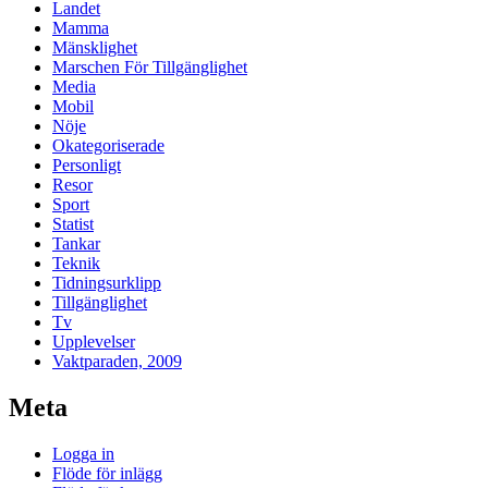
Landet
Mamma
Mänsklighet
Marschen För Tillgänglighet
Media
Mobil
Nöje
Okategoriserade
Personligt
Resor
Sport
Statist
Tankar
Teknik
Tidningsurklipp
Tillgänglighet
Tv
Upplevelser
Vaktparaden, 2009
Meta
Logga in
Flöde för inlägg