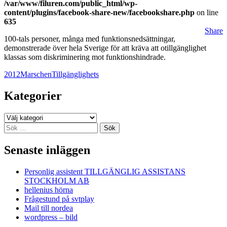
/var/www/filuren.com/public_html/wp-
content/plugins/facebook-share-new/facebookshare.php
on line
635
Share
100-tals personer, många med funktionsnedsättningar,
demonstrerade över hela Sverige för att kräva att otillgänglighet
klassas som diskriminering mot funktionshindrade.
2012
Marschen
Tillgänglighets
Kategorier
Kategorier
Sök
efter:
Senaste inläggen
Personlig assistent TILLGÄNGLIG ASSISTANS
STOCKHOLM AB
hellenius hörna
Frågestund på svtplay
Mail till nordea
wordpress – bild