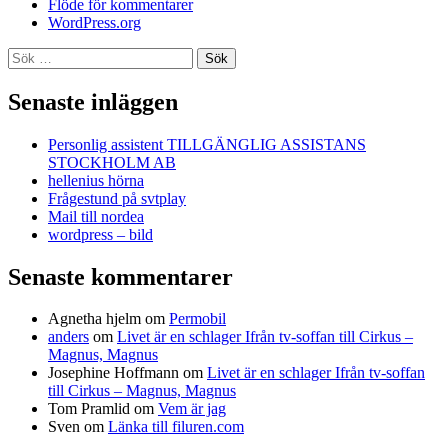
Flöde för kommentarer
WordPress.org
Sök
efter:
Senaste inläggen
Personlig assistent TILLGÄNGLIG ASSISTANS
STOCKHOLM AB
hellenius hörna
Frågestund på svtplay
Mail till nordea
wordpress – bild
Senaste kommentarer
Agnetha hjelm
om
Permobil
anders
om
Livet är en schlager Ifrån tv-soffan till Cirkus –
Magnus, Magnus
Josephine Hoffmann
om
Livet är en schlager Ifrån tv-soffan
till Cirkus – Magnus, Magnus
Tom Pramlid
om
Vem är jag
Sven
om
Länka till filuren.com