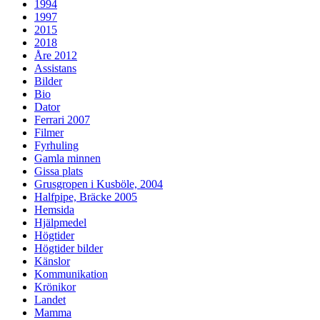
1994
1997
2015
2018
Åre 2012
Assistans
Bilder
Bio
Dator
Ferrari 2007
Filmer
Fyrhuling
Gamla minnen
Gissa plats
Grusgropen i Kusböle, 2004
Halfpipe, Bräcke 2005
Hemsida
Hjälpmedel
Högtider
Högtider bilder
Känslor
Kommunikation
Krönikor
Landet
Mamma