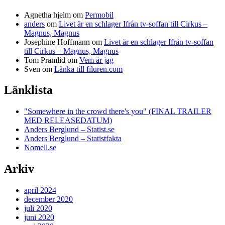
Agnetha hjelm
om
Permobil
anders
om
Livet är en schlager Ifrån tv-soffan till Cirkus –
Magnus, Magnus
Josephine Hoffmann
om
Livet är en schlager Ifrån tv-soffan
till Cirkus – Magnus, Magnus
Tom Pramlid
om
Vem är jag
Sven
om
Länka till filuren.com
Länklista
"Somewhere in the crowd there's you" (FINAL TRAILER
MED RELEASEDATUM)
Anders Berglund – Statist.se
Anders Berglund – Statistfakta
Nomell.se
Arkiv
april 2024
december 2020
juli 2020
juni 2020