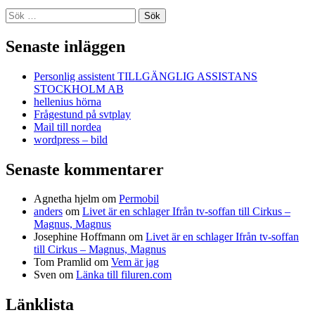
Sök
efter:
Senaste inläggen
Personlig assistent TILLGÄNGLIG ASSISTANS
STOCKHOLM AB
hellenius hörna
Frågestund på svtplay
Mail till nordea
wordpress – bild
Senaste kommentarer
Agnetha hjelm
om
Permobil
anders
om
Livet är en schlager Ifrån tv-soffan till Cirkus –
Magnus, Magnus
Josephine Hoffmann
om
Livet är en schlager Ifrån tv-soffan
till Cirkus – Magnus, Magnus
Tom Pramlid
om
Vem är jag
Sven
om
Länka till filuren.com
Länklista