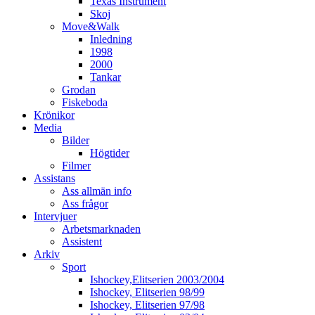
Texas Instrument
Skoj
Move&Walk
Inledning
1998
2000
Tankar
Grodan
Fiskeboda
Krönikor
Media
Bilder
Högtider
Filmer
Assistans
Ass allmän info
Ass frågor
Intervjuer
Arbetsmarknaden
Assistent
Arkiv
Sport
Ishockey,Elitserien 2003/2004
Ishockey, Elitserien 98/99
Ishockey, Elitserien 97/98