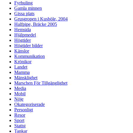
Fyrhuling
Gamla minnen
Gissa plats
Grusgropen i Kusböle, 2004
Halfpipe, Bräcke 2005
Hemsida
Hjälpmedel
Högtider
Högtider bilder
Känslor
Kommunikation
Krönikor
Landet
Mamma
Mänsklighet
Marschen För Tillgänglighet
Media
Mobil
Nöje
Okategoriserade
Personligt
Resor
Sport
Statist
Tankar