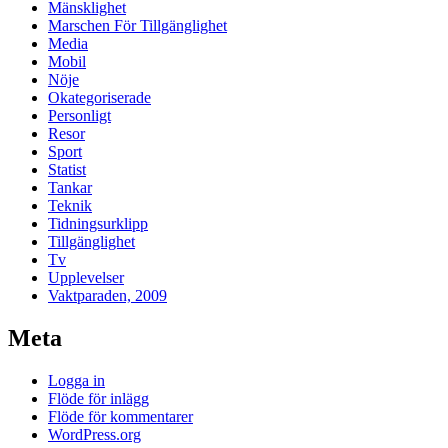
Mänsklighet
Marschen För Tillgänglighet
Media
Mobil
Nöje
Okategoriserade
Personligt
Resor
Sport
Statist
Tankar
Teknik
Tidningsurklipp
Tillgänglighet
Tv
Upplevelser
Vaktparaden, 2009
Meta
Logga in
Flöde för inlägg
Flöde för kommentarer
WordPress.org