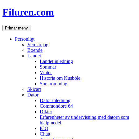
Hoppa
Filuren.com
till
innehåll
Sök
Primär meny
Personligt
Vem är jag
Boende
Landet
Landet inledning
Sommar
Vinter
Historia om Kusböle
Surströmming
Skicart
Dator
Dator inledning
Commondore 64
Dikter
Erfarenheter av undervisning med datorn som
hjälpmedel
ICQ
Chatt