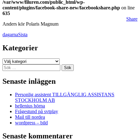
/var/www/filuren.com/public_html/wp-
content/plugins/facebook-share-new/facebookshare.php
on line
635
Share
Anders kör Polaris Magnum
dagarna
Sista
Kategorier
Kategorier
Sök
efter:
Senaste inläggen
Personlig assistent TILLGÄNGLIG ASSISTANS
STOCKHOLM AB
hellenius hörna
Frågestund på svtplay
Mail till nordea
wordpress – bild
Senaste kommentarer