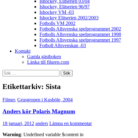
Ishockey, Elitserien 03/04
Ishockey, Elitserien 96/97
Ishockey VM -03
Ishockey Elitserien 2002/2003
Fotbolls VM 2002
Fotbolls Allsvenska spelprogrammet 2002
Fotbolls Allsvenska spelprogrammet 1998
Fotbolls Allsvenska spelprogrammet 1997
Fotboll Allsvenskan -03
Kontakt
Gamla gästboken
Länka till filuren.com
Sök
efter:
Etikettarkiv: Sista
Filmer
,
Grusgropen i Kusböle, 2004
Anders kör Polaris Magnum
18 januari, 2012
anders
Lämna en kommentar
Warning
: Undefined variable $content in