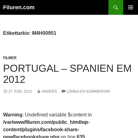
Hoppa
Sök
Filuren.com
till
PRIMÄR
innehåll
MENY
Etikettarkiv: M4H00951
FILMER
PORTUGAL – SPANIEN EM
2012
27 JUNI, 2012
ANDERS
LÄMNA EN KOMMENTAR
Warning
: Undefined variable $content in
/var/www/filuren.com/public_html/wp-
content/plugins/facebook-share-
new/facebookshare.php
on line
635