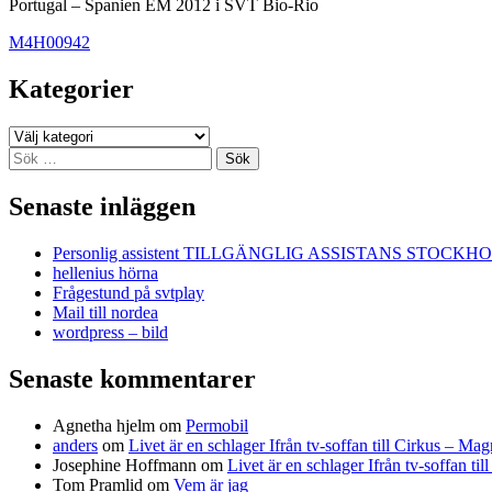
Portugal – Spanien EM 2012 i SVT Bio-Rio
M4H00942
Kategorier
Kategorier
Sök
efter:
Senaste inläggen
Personlig assistent TILLGÄNGLIG ASSISTANS STOCKH
hellenius hörna
Frågestund på svtplay
Mail till nordea
wordpress – bild
Senaste kommentarer
Agnetha hjelm
om
Permobil
anders
om
Livet är en schlager Ifrån tv-soffan till Cirkus – M
Josephine Hoffmann
om
Livet är en schlager Ifrån tv-soffan t
Tom Pramlid
om
Vem är jag