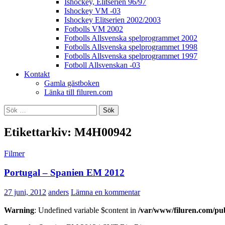
Ishockey, Elitserien 96/97
Ishockey VM -03
Ishockey Elitserien 2002/2003
Fotbolls VM 2002
Fotbolls Allsvenska spelprogrammet 2002
Fotbolls Allsvenska spelprogrammet 1998
Fotbolls Allsvenska spelprogrammet 1997
Fotboll Allsvenskan -03
Kontakt
Gamla gästboken
Länka till filuren.com
Sök
efter:
Etikettarkiv: M4H00942
Filmer
Portugal – Spanien EM 2012
27 juni, 2012
anders
Lämna en kommentar
Warning
: Undefined variable $content in
/var/www/filuren.com/pu