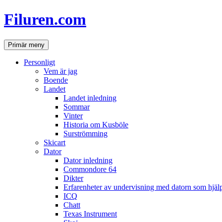
Hoppa
Filuren.com
till
innehåll
Sök
Primär meny
Personligt
Vem är jag
Boende
Landet
Landet inledning
Sommar
Vinter
Historia om Kusböle
Surströmming
Skicart
Dator
Dator inledning
Commondore 64
Dikter
Erfarenheter av undervisning med datorn som hjä
ICQ
Chatt
Texas Instrument