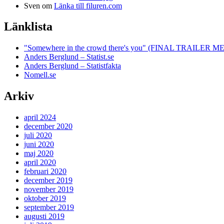
Sven
om
Länka till filuren.com
Länklista
"Somewhere in the crowd there's you" (FINAL TRAILE
Anders Berglund – Statist.se
Anders Berglund – Statistfakta
Nomell.se
Arkiv
april 2024
december 2020
juli 2020
juni 2020
maj 2020
april 2020
februari 2020
december 2019
november 2019
oktober 2019
september 2019
augusti 2019