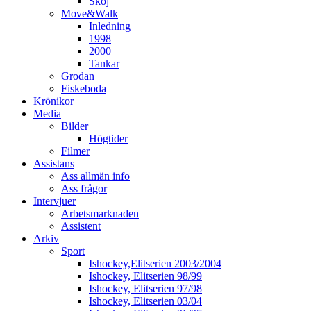
Skoj
Move&Walk
Inledning
1998
2000
Tankar
Grodan
Fiskeboda
Krönikor
Media
Bilder
Högtider
Filmer
Assistans
Ass allmän info
Ass frågor
Intervjuer
Arbetsmarknaden
Assistent
Arkiv
Sport
Ishockey,Elitserien 2003/2004
Ishockey, Elitserien 98/99
Ishockey, Elitserien 97/98
Ishockey, Elitserien 03/04